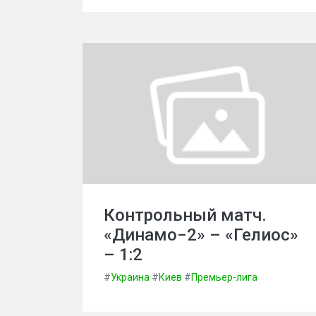
Контрольный матч.
«Динамо−2» – «Гелиос»
– 1:2
#
Украина
#
Киев
#
Премьер-лига