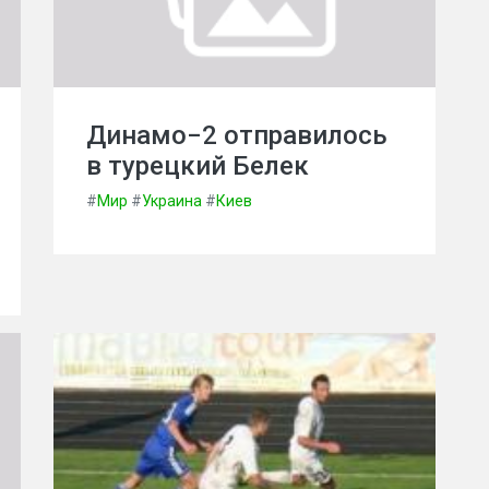
Динамо−2 отправилось
в турецкий Белек
#
Мир
#
Украина
#
Киев