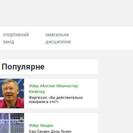
спортивний
змагальна
захід
дисципліна
Популярне
#
Мир
#
Англия
#
Манчестер
Юнайтед
Фергюсон: «Вы действительно
поверили в это?»
#
Мир
#
видео
Ода Сандро Дель Пьеро