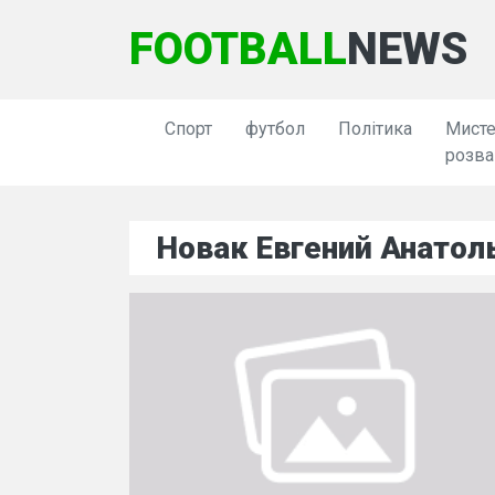
FOOTBALL
NEWS
Спорт
футбол
Політика
Мисте
розва
Новак Евгений Анатол