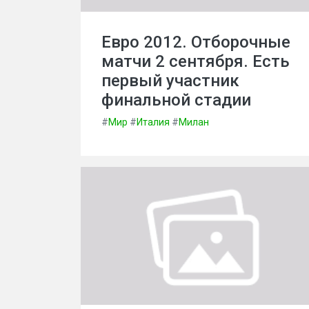
Евро 2012. Отборочные
матчи 2 сентября. Есть
первый участник
финальной стадии
#
Мир
#
Италия
#
Милан