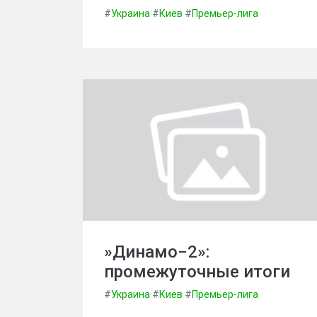
#
Украина
#
Киев
#
Премьер-лига
»Динамо−2»:
промежуточные итоги
#
Украина
#
Киев
#
Премьер-лига