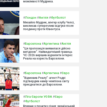
можливості Мудрика.
#
Лондон
#
Англія
#
Футболіст
Михайло Мудрик, вінгер клубу Челсі,
викликав суперечливі відгуки після
поєдинку проти Ювентуса.
#
Барселона
#
Аргентина
#
Англія
"Ця пропозиція виявилася дійсно
вигідною". Найвидатніший гравець
ЧС-2026 вирішив відхилити інтерес
Реала на користь Барселони.
#
Барселона
#
Аргентина
#
Євро
"Відмовив Реалу": агент Родрі
підтвердив намір чемпіона світу
приєднатися до Барселони.
#
Ліга Європи УЄФА
#
Євро
#
Футболіст
Вперше з початку січня: український