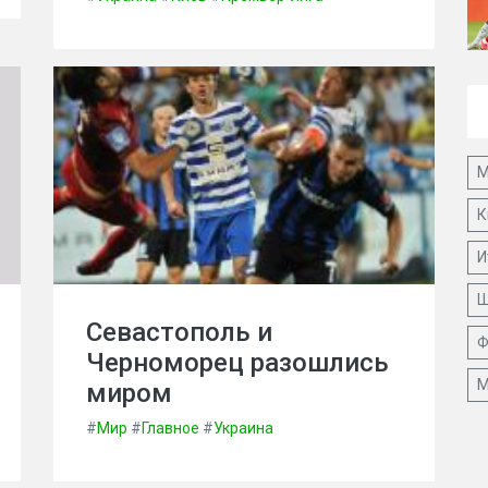
М
К
И
Ш
Севастополь и
Ф
Черноморец разошлись
М
миром
#
Мир
#
Главное
#
Украина