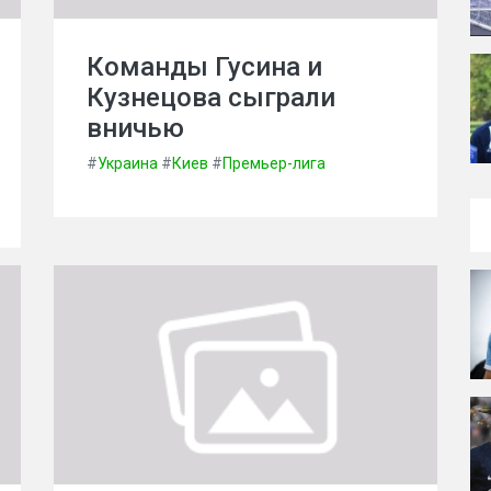
Команды Гусина и
Кузнецова сыграли
вничью
#
Украина
#
Киев
#
Премьер-лига