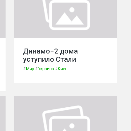
Динамо−2 дома
уступило Стали
#
Мир
#
Украина
#
Киев