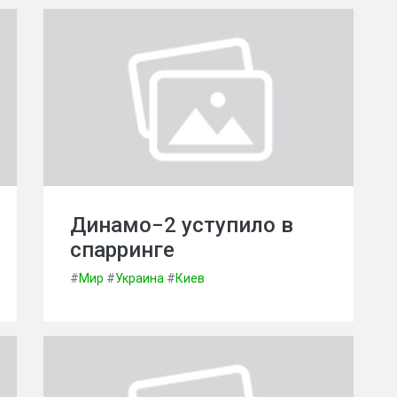
Динамо−2 уступило в
спарринге
#
Мир
#
Украина
#
Киев