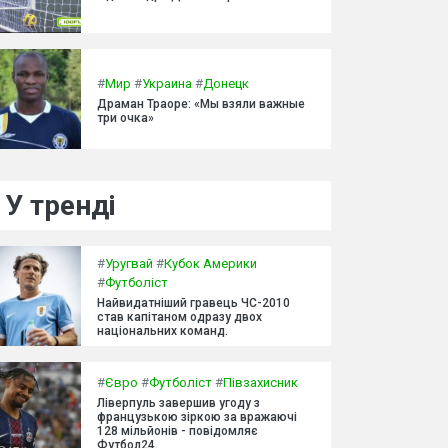
#
Мир
#
Украина
#
Донецк
Драман Траоре: «Мы взяли важные
три очка»
У тренді
#
Уругвай
#
Кубок Америки
#
Футболіст
Найвидатніший гравець ЧС-2010
став капітаном одразу двох
національних команд.
#
Євро
#
Футболіст
#
Півзахисник
Ліверпуль завершив угоду з
французькою зіркою за вражаючі
128 мільйонів - повідомляє
Футбол24.