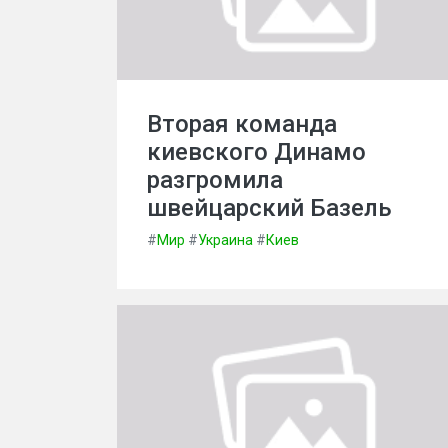
Вторая команда
киевского Динамо
разгромила
швейцарский Базель
#
Мир
#
Украина
#
Киев