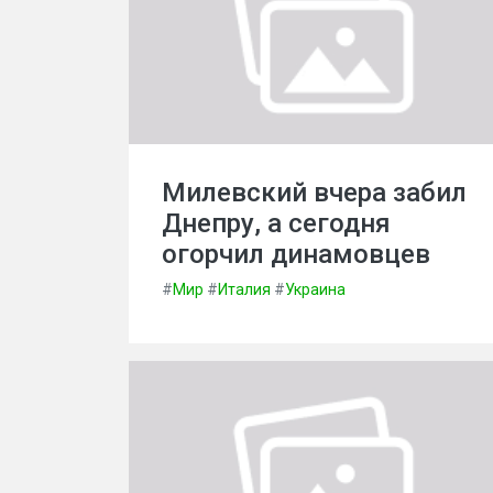
Милевский вчера забил
Днепру, а сегодня
огорчил динамовцев
#
Мир
#
Италия
#
Украина