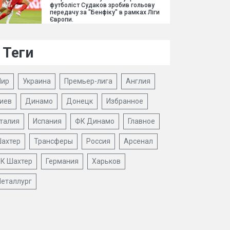
футболіст Судаков зробив гольову
передачу за "Бенфіку" в рамках Ліги
Європи.
Теги
ир
Украина
Премьер-лига
Англия
иев
Динамо
Донецк
Избранное
талия
Испания
ФК Динамо
Главное
ахтер
Трансферы
Россия
Арсенал
К Шахтер
Германия
Харьков
еталлург