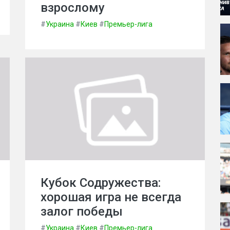
взрослому
#
Украина
#
Киев
#
Премьер-лига
Кубок Содружества:
хорошая игра не всегда
залог победы
#
Украина
#
Киев
#
Премьер-лига