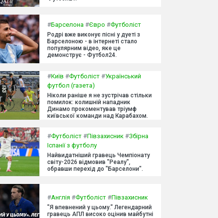
#
Барселона
#
Євро
#
Футболіст
Родрі вже виконує пісні у дуеті з
Барселоною - в інтернеті стало
популярним відео, яке це
демонструє - Футбол24.
#
Київ
#
Футболіст
#
Український
футбол (газета)
Ніколи раніше я не зустрічав стільки
помилок: колишній нападник
Динамо прокоментував тріумф
київської команди над Карабахом.
#
Футболіст
#
Півзахисник
#
Збірна
Іспанії з футболу
Найвидатніший гравець Чемпіонату
світу-2026 відмовив "Реалу",
обравши перехід до "Барселони".
#
Англія
#
Футболіст
#
Півзахисник
"Я впевнений у цьому." Легендарний
гравець АПЛ високо оцінив майбутні