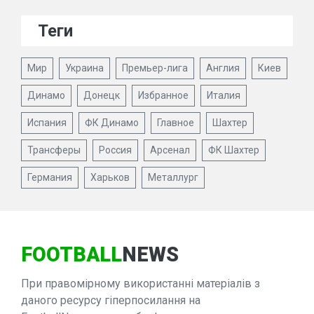
Теги
Мир
Украина
Премьер-лига
Англия
Киев
Динамо
Донецк
Избранное
Италия
Испания
ФК Динамо
Главное
Шахтер
Трансферы
Россия
Арсенал
ФК Шахтер
Германия
Харьков
Металлург
FOOTBALL
NEWS
При правомірному використанні матеріалів з
даного ресурсу гіперпосилання на