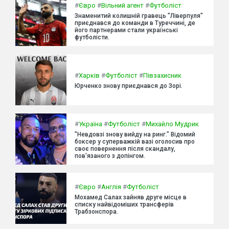
#
Євро
#
Вільний агент
#
Футболіст
Знаменитий колишній гравець "Ліверпуля"
приєднався до команди в Туреччині, де
його партнерами стали українські
футболісти.
#
Харків
#
Футболіст
#
Півзахисник
Юрченко знову приєднався до Зорі.
#
Україна
#
Футболіст
#
Михайло Мудрик
"Невдовзі знову вийду на ринг." Відомий
боксер у суперважкій вазі оголосив про
своє повернення після скандалу,
пов'язаного з допінгом.
#
Євро
#
Англія
#
Футболіст
Мохамед Салах зайняв друге місце в
списку найвідоміших трансферів
Трабзонспора.