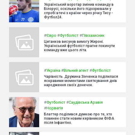
Український воротар змінив команду в
Білорусі, оскільки його підозрювали у
спробі втечі з країни через річку Тису -
Футбол24.
#
Євро
#
Футболіст
#
Півзахисник
Циганков висунув вимогу Жироні.
Український футболіст прагне покинути
команду вже цього літа.
#
Україна
#
Вільний агент
#
Футболіст
Чарівність. Дружина Зінченка поділилася
яскравими моментами святкування днів
народження своїх донечок.
#
Футболіст
#
Саудівська Аравія
#
Норвегія
Блаттер поділився думкою про те, хто
повинен стати новим керівником ФІФА
після Інфантіно.