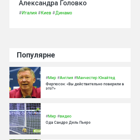
Александра Головко
#
Италия
#
Киев
#
Динамо
Популярне
#
Мир
#
Англия
#
Манчестер Юнайтед
Фергюсон: «Вы действительно поверили в
это?»
#
Мир
#
видео
Ода Сандро Дель Пьеро