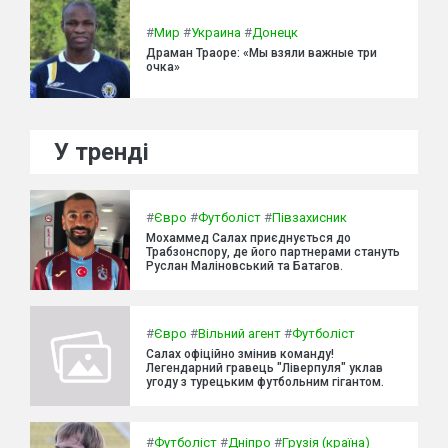
#
Мир
#
Украина
#
Донецк
Драман Траоре: «Мы взяли важные три
очка»
У тренді
#
Євро
#
Футболіст
#
Півзахисник
Мохаммед Салах приєднується до
Трабзонспору, де його партнерами стануть
Руслан Маліновський та Батагов.
#
Євро
#
Вільний агент
#
Футболіст
Салах офіційно змінив команду!
Легендарний гравець "Ліверпуля" уклав
угоду з турецьким футбольним гігантом.
#
Футболіст
#
Дніпро
#
Грузія (країна)