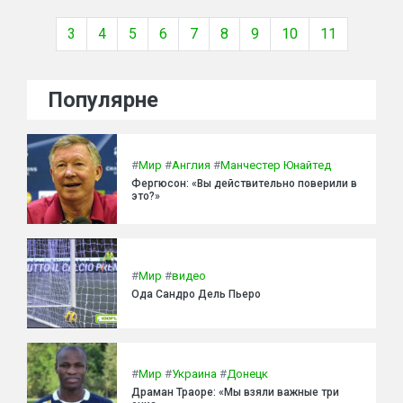
3
4
5
6
7
8
9
10
11
Популярне
#
Мир
#
Англия
#
Манчестер Юнайтед
Фергюсон: «Вы действительно поверили в
это?»
#
Мир
#
видео
Ода Сандро Дель Пьеро
#
Мир
#
Украина
#
Донецк
Драман Траоре: «Мы взяли важные три