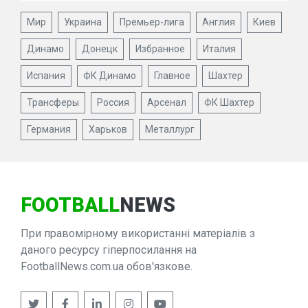
Мир
Украина
Премьер-лига
Англия
Киев
Динамо
Донецк
Избранное
Италия
Испания
ФК Динамо
Главное
Шахтер
Трансферы
Россия
Арсенал
ФК Шахтер
Германия
Харьков
Металлург
FOOTBALL
NEWS
При правомірному використанні матеріалів з
даного ресурсу гіперпосилання на
FootballNews.com.ua обов'язкове.