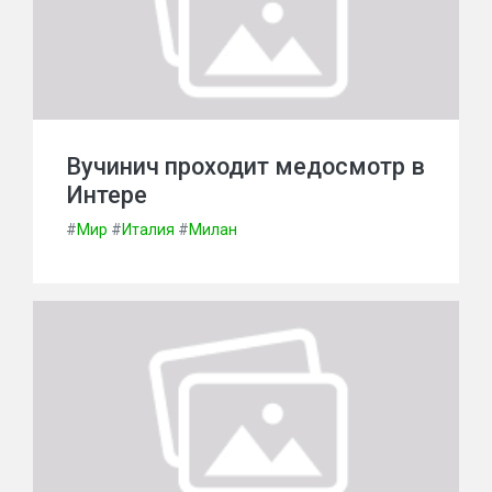
Вучинич проходит медосмотр в
Интере
#
Мир
#
Италия
#
Милан