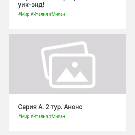
уик-энд!
#
Мир
#
Италия
#
Милан
Серия А. 2 тур. Анонс
#
Мир
#
Италия
#
Милан