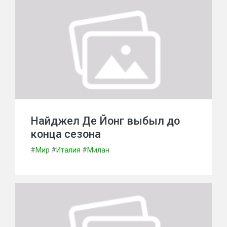
Найджел Де Йонг выбыл до
конца сезона
#
Мир
#
Италия
#
Милан