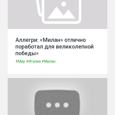
Аллегри: «Милан» отлично
поработал для великолепной
победы»
#
Мир
#
Италия
#
Милан