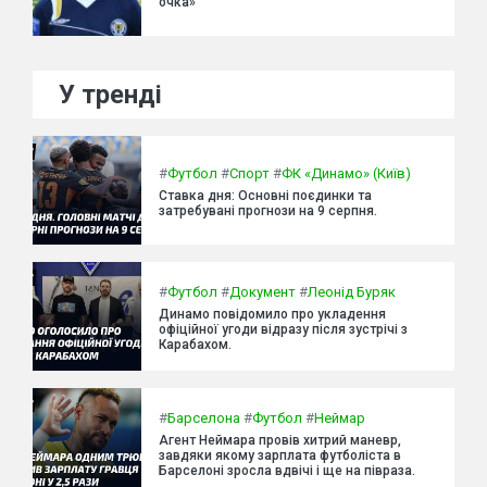
очка»
У тренді
#
Футбол
#
Спорт
#
ФК «Динамо» (Київ)
Ставка дня: Основні поєдинки та
затребувані прогнози на 9 серпня.
#
Футбол
#
Документ
#
Леонід Буряк
Динамо повідомило про укладення
офіційної угоди відразу після зустрічі з
Карабахом.
#
Барселона
#
Футбол
#
Неймар
Агент Неймара провів хитрий маневр,
завдяки якому зарплата футболіста в
Барселоні зросла вдвічі і ще на півраза.