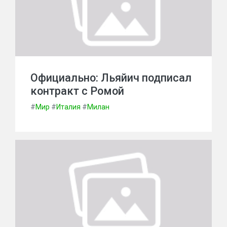
Официально: Льяйич подписал
контракт с Ромой
#
Мир
#
Италия
#
Милан