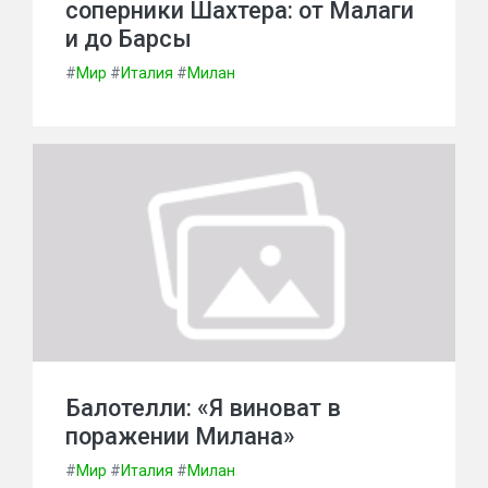
соперники Шахтера: от Малаги
и до Барсы
#
Мир
#
Италия
#
Милан
Балотелли: «Я виноват в
поражении Милана»
#
Мир
#
Италия
#
Милан