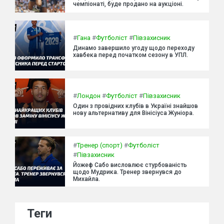
чемпіонаті, буде продано на аукціоні.
#
Гана
#
Футболіст
#
Півзахисник
Динамо завершило угоду щодо переходу
хавбека перед початком сезону в УПЛ.
#
Лондон
#
Футболіст
#
Півзахисник
Один з провідних клубів в Україні знайшов
нову альтернативу для Вінісіуса Жуніора.
#
Тренер (спорт)
#
Футболіст
#
Півзахисник
Йожеф Сабо висловлює стурбованість
щодо Мудрика. Тренер звернувся до
Михайла.
Теги