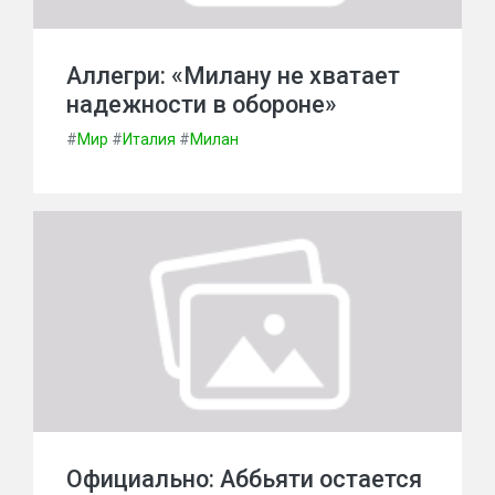
Аллегри: «Милану не хватает
надежности в обороне»
#
Мир
#
Италия
#
Милан
Официально: Аббьяти остается