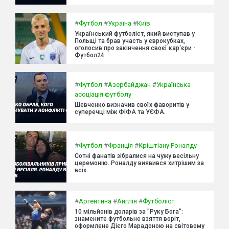
#
Футбол
#
Україна
#
Київ
Український футболіст, який виступав у
Польщі та брав участь у єврокубках,
оголосив про закінчення своєї кар'єри -
Футбол24.
#
Футбол
#
Азербайджан
#
Українська
асоціація футболу
Шевченко визначив своїх фаворитів у
суперечці між ФІФА та УЄФА.
#
Футбол
#
Франція
#
Кріштіану Роналду
Сотні фанатів зібралися на чужу весільну
церемонію. Роналду виявився хитрішим за
всіх.
#
Аргентина
#
Англія
#
Футболіст
10 мільйонів доларів за "Руку Бога":
знамените футбольне взяття воріт,
оформлене Дієго Марадоною на світовому