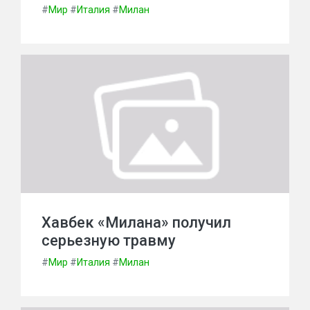
#
Мир
#
Италия
#
Милан
Хавбек «Милана» получил
серьезную травму
#
Мир
#
Италия
#
Милан