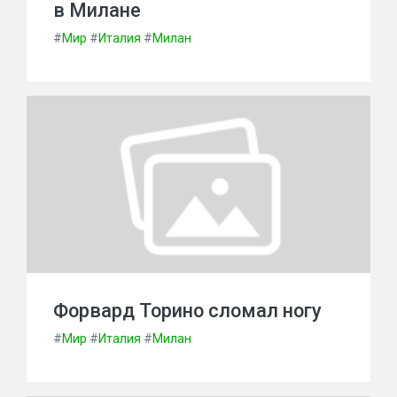
в Милане
#
Мир
#
Италия
#
Милан
Форвард Торино сломал ногу
#
Мир
#
Италия
#
Милан