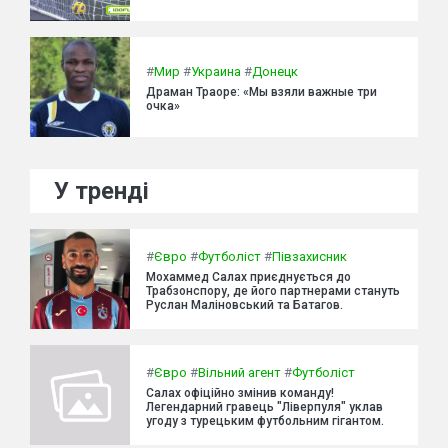
#
Мир
#
Украина
#
Донецк
Драман Траоре: «Мы взяли важные три
очка»
У тренді
#
Євро
#
Футболіст
#
Півзахисник
Мохаммед Салах приєднується до
Трабзонспору, де його партнерами стануть
Руслан Маліновський та Батагов.
#
Євро
#
Вільний агент
#
Футболіст
Салах офіційно змінив команду!
Легендарний гравець "Ліверпуля" уклав
угоду з турецьким футбольним гігантом.