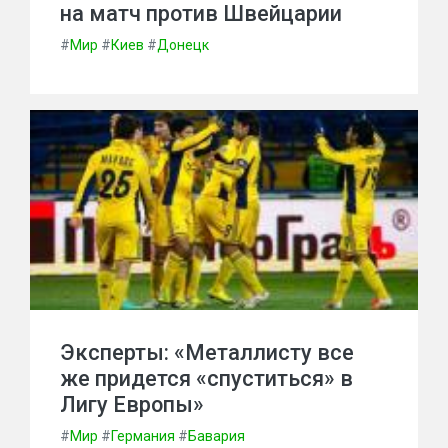
на матч против Швейцарии
#
Мир
#
Киев
#
Донецк
Эксперты: «Металлисту все
же придется «спуститься» в
Лигу Европы»
#
Мир
#
Германия
#
Бавария