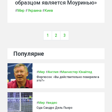
образцом является Моуринью»
#
Мир
#
Украина
#
Киев
1
2
3
Популярне
#
Мир
#
Англия
#
Манчестер Юнайтед
Фергюсон: «Вы действительно поверили в
это?»
#
Мир
#
видео
Ода Сандро Дель Пьеро