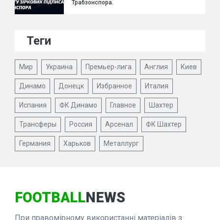
Трабзонспора.
Теги
Мир
Украина
Премьер-лига
Англия
Киев
Динамо
Донецк
Избранное
Италия
Испания
ФК Динамо
Главное
Шахтер
Трансферы
Россия
Арсенал
ФК Шахтер
Германия
Харьков
Металлург
FOOTBALL
NEWS
При правомірному використанні матеріалів з