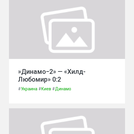
»Динамо−2» — «Хилд-
Любомир» 0:2
#
Украина
#
Киев
#
Динамо