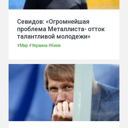
Севидов: «Огромнейшая
проблема Металлиста- отток
талантливой молодежи»
#
Мир
#
Украина
#
Киев