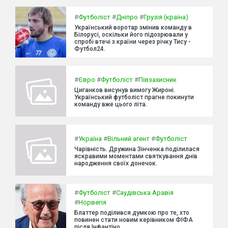
#
Футболіст
#
Дніпро
#
Грузія (країна)
Український воротар змінив команду в
Білорусі, оскільки його підозрювали у
спробі втечі з країни через річку Тису -
Футбол24.
#
Євро
#
Футболіст
#
Півзахисник
Циганков висунув вимогу Жироні.
Український футболіст прагне покинути
команду вже цього літа.
#
Україна
#
Вільний агент
#
Футболіст
Чарівність. Дружина Зінченка поділилася
яскравими моментами святкування днів
народження своїх донечок.
#
Футболіст
#
Саудівська Аравія
#
Норвегія
Блаттер поділився думкою про те, хто
повинен стати новим керівником ФІФА
після Інфантіно.