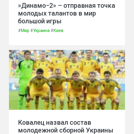
»Динамо−2» – отправная точка
молодых талантов в мир
большой игры
#
Мир
#
Украина
#
Киев
Ковалец назвал состав
молодежной сборной Украины