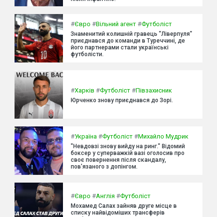
#
Євро
#
Вільний агент
#
Футболіст
Знаменитий колишній гравець "Ліверпуля"
приєднався до команди в Туреччині, де
його партнерами стали українські
футболісти.
#
Харків
#
Футболіст
#
Півзахисник
Юрченко знову приєднався до Зорі.
#
Україна
#
Футболіст
#
Михайло Мудрик
"Невдовзі знову вийду на ринг." Відомий
боксер у суперважкій вазі оголосив про
своє повернення після скандалу,
пов'язаного з допінгом.
#
Євро
#
Англія
#
Футболіст
Мохамед Салах зайняв друге місце в
списку найвідоміших трансферів