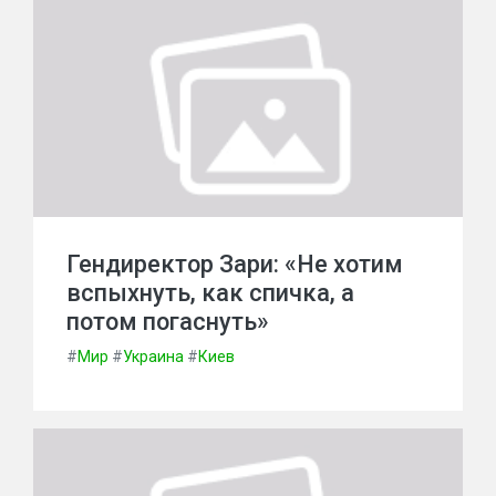
Гендиректор Зари: «Не хотим
вспыхнуть, как спичка, а
потом погаснуть»
#
Мир
#
Украина
#
Киев