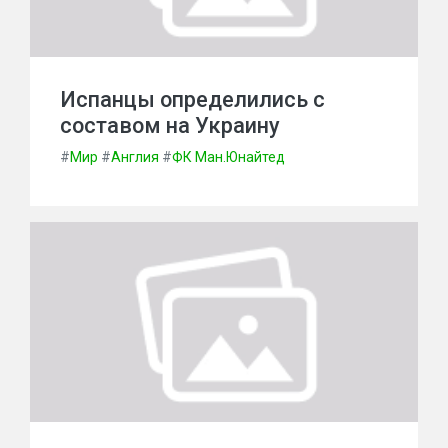
Испанцы определились с
составом на Украину
#
Мир
#
Англия
#
ФК Ман.Юнайтед