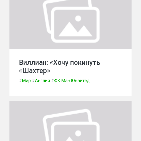
Виллиан: «Хочу покинуть
«Шахтер»
#
Мир
#
Англия
#
ФК Ман.Юнайтед