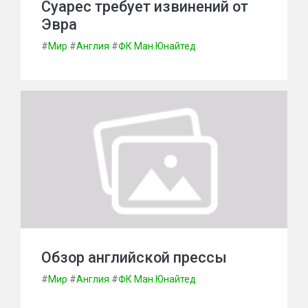
Суарес требует извинений от
Эвра
#
Мир
#
Англия
#
ФК Ман.Юнайтед
Обзор английской прессы
#
Мир
#
Англия
#
ФК Ман.Юнайтед