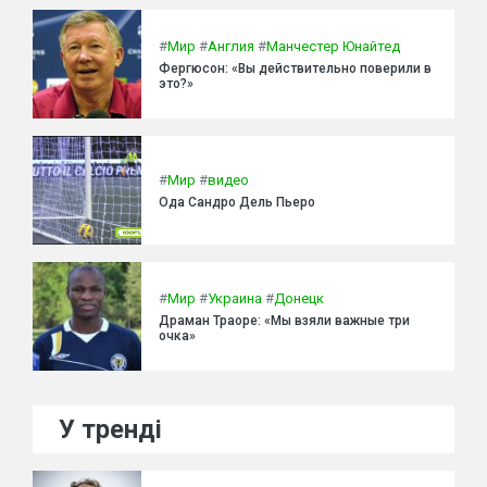
#
Мир
#
Англия
#
Манчестер Юнайтед
Фергюсон: «Вы действительно поверили в
это?»
#
Мир
#
видео
Ода Сандро Дель Пьеро
#
Мир
#
Украина
#
Донецк
Драман Траоре: «Мы взяли важные три
очка»
У тренді