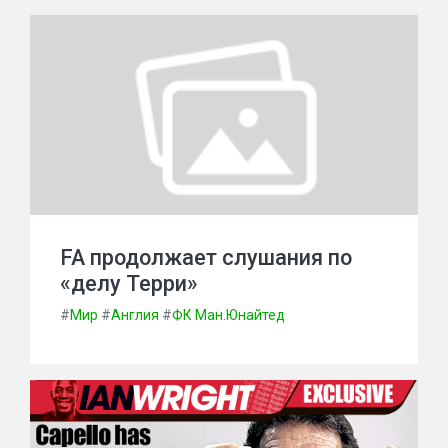
FA продолжает слушания по
«делу Терри»
#
Мир
#
Англия
#
ФК Ман.Юнайтед