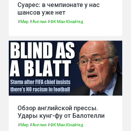
Суарес: в чемпионате у нас
шансов уже нет
#
Мир
#
Англия
#
ФК Ман.Юнайтед
Обзор английской прессы.
Удары кунг-фу от Балотелли
#
Мир
#
Англия
#
ФК Ман.Юнайтед