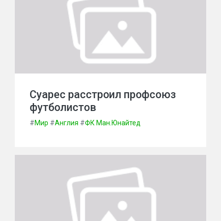
Суарес расстроил профсоюз
футболистов
#
Мир
#
Англия
#
ФК Ман.Юнайтед