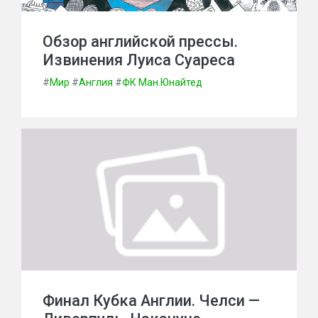
Обзор английской прессы.
Извинения Луиса Суареса
#
Мир
#
Англия
#
ФК Ман.Юнайтед
Финал Кубка Англии. Челси —