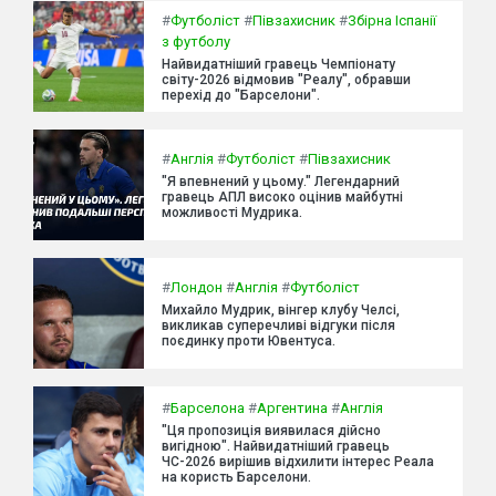
#
Футболіст
#
Півзахисник
#
Збірна Іспанії
з футболу
Найвидатніший гравець Чемпіонату
світу-2026 відмовив "Реалу", обравши
перехід до "Барселони".
#
Англія
#
Футболіст
#
Півзахисник
"Я впевнений у цьому." Легендарний
гравець АПЛ високо оцінив майбутні
можливості Мудрика.
#
Лондон
#
Англія
#
Футболіст
Михайло Мудрик, вінгер клубу Челсі,
викликав суперечливі відгуки після
поєдинку проти Ювентуса.
#
Барселона
#
Аргентина
#
Англія
"Ця пропозиція виявилася дійсно
вигідною". Найвидатніший гравець
ЧС-2026 вирішив відхилити інтерес Реала
на користь Барселони.