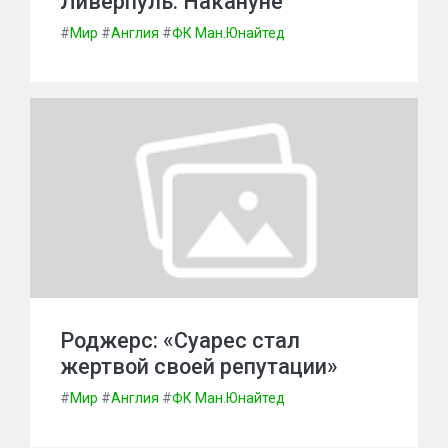
Ливерпуль. Накануне
#
Мир
#
Англия
#
ФК Ман.Юнайтед
Роджерс: «Суарес стал
жертвой своей репутации»
#
Мир
#
Англия
#
ФК Ман.Юнайтед