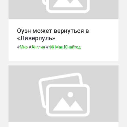
Оуэн может вернуться в
«Ливерпуль»
#
Мир
#
Англия
#
ФК Ман.Юнайтед