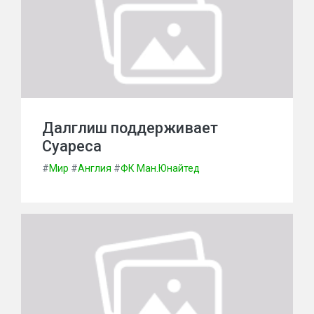
Далглиш поддерживает
Суареса
#
Мир
#
Англия
#
ФК Ман.Юнайтед