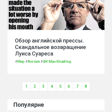
Обзор английской прессы.
Скандальное возвращение
Луиса Суареса
#
Мир
#
Англия
#
ФК Ман.Юнайтед
1
2
3
4
5
6
7
8
Популярне