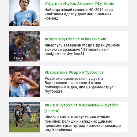
#
Уругвай
#
Кубок Америки
#
Футболіст
Найвидатніший гравець ЧС-2010 став
капітаном одразу двох національних
команд.
#
Євро
#
Футболіст
#
Півзахисник
Ліверпуль завершив угоду з французькою
зіркою за вражаючі 128 мільйонів -
повідомляє Футбол24.
#
Барселона
#
Євро
#
Футболіст
Родрі вже виконує пісні у дуеті з
Барселоною - в інтернеті стало
популярним відео, яке це демонструє -
Футбол24.
#
Київ
#
Футболіст
#
Український футбол
(газета)
Ніколи раніше я не зустрічав стільки
помилок: колишній нападник Динамо
прокоментував тріумф київської команди
над Карабахом.