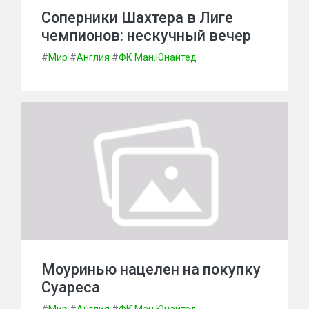
Соперники Шахтера в Лиге
чемпионов: нескучный вечер
#
Мир
#
Англия
#
ФК Ман.Юнайтед
Моуринью нацелен на покупку
Суареса
#
Мир
#
Англия
#
ФК Ман.Юнайтед