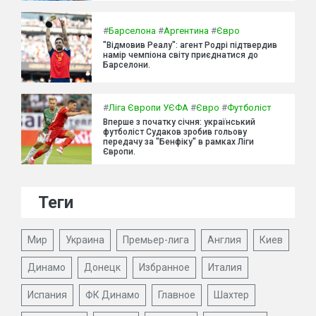
#
Барселона
#
Аргентина
#
Євро
"Відмовив Реалу": агент Родрі підтвердив
намір чемпіона світу приєднатися до
Барселони.
#
Ліга Європи УЄФА
#
Євро
#
Футболіст
Вперше з початку січня: український
футболіст Судаков зробив гольову
передачу за "Бенфіку" в рамках Ліги
Європи.
Теги
Мир
Украина
Премьер-лига
Англия
Киев
Динамо
Донецк
Избранное
Италия
Испания
ФК Динамо
Главное
Шахтер