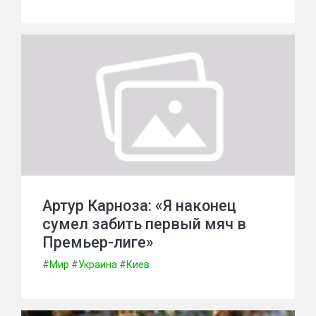
Артур Карноза: «Я наконец
сумел забить первый мяч в
Премьер-лиге»
#
Мир
#
Украина
#
Киев