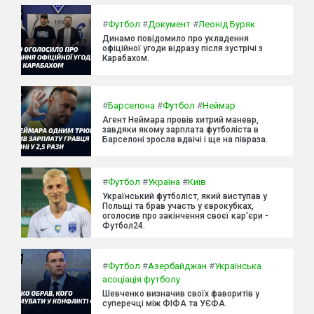
#
Футбол
#
Документ
#
Леонід Буряк
Динамо повідомило про укладення
офіційної угоди відразу після зустрічі з
Карабахом.
#
Барселона
#
Футбол
#
Неймар
Агент Неймара провів хитрий маневр,
завдяки якому зарплата футболіста в
Барселоні зросла вдвічі і ще на півраза.
#
Футбол
#
Україна
#
Київ
Український футболіст, який виступав у
Польщі та брав участь у єврокубках,
оголосив про закінчення своєї кар'єри -
Футбол24.
#
Футбол
#
Азербайджан
#
Українська
асоціація футболу
Шевченко визначив своїх фаворитів у
суперечці між ФІФА та УЄФА.