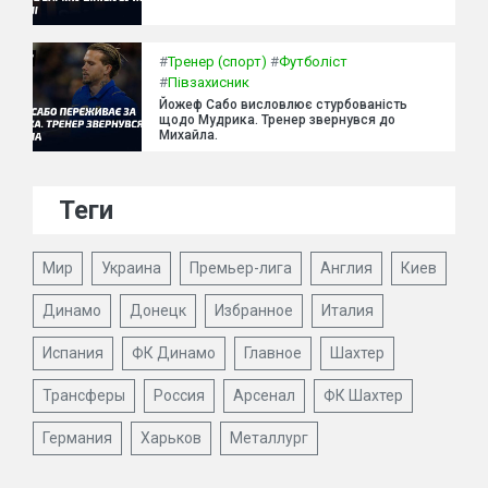
#
Тренер (спорт)
#
Футболіст
#
Півзахисник
Йожеф Сабо висловлює стурбованість
щодо Мудрика. Тренер звернувся до
Михайла.
Теги
Мир
Украина
Премьер-лига
Англия
Киев
Динамо
Донецк
Избранное
Италия
Испания
ФК Динамо
Главное
Шахтер
Трансферы
Россия
Арсенал
ФК Шахтер
Германия
Харьков
Металлург