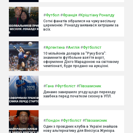
#
Футбол
#
Франція
#
Кріштіану Роналду
Сотні фанатів зібралися на чужу весільну
церемонію. Роналду виявився хитрішим за
всіх.
#
Аргентина
#
Англія
#
Футболіст
10 мільйонів доларів за "Руку Бога":
знамените футбольне взяття воріт,
оформлене Дієго Марадоною на світовому
чемпіонаті, буде продано на аукціоні.
#
Гана
#
Футболіст
#
Півзахисник
Динамо завершило угоду щодо переходу
хавбека перед початком сезону в УПЛ.
#
Лондон
#
Футболіст
#
Півзахисник
Один з провідних клубів в Україні знайшов
нову альтернативу для Вінісіуса Жуніора.