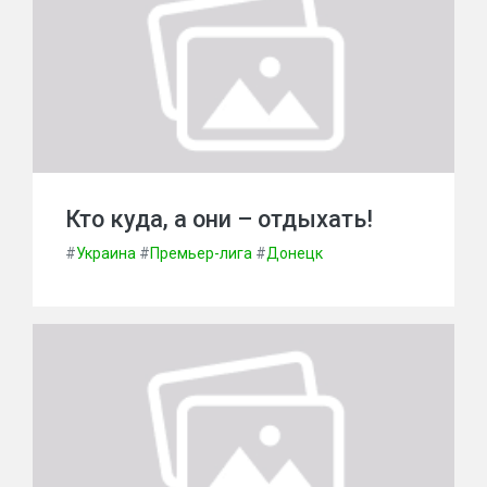
Кто куда, а они – отдыхать!
#
Украина
#
Премьер-лига
#
Донецк