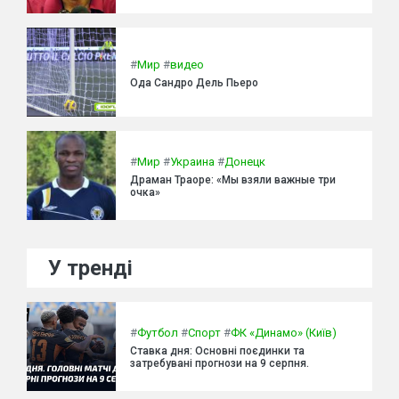
#
Мир
#
видео
Ода Сандро Дель Пьеро
#
Мир
#
Украина
#
Донецк
Драман Траоре: «Мы взяли важные три
очка»
У тренді
#
Футбол
#
Спорт
#
ФК «Динамо» (Київ)
Ставка дня: Основні поєдинки та
затребувані прогнози на 9 серпня.