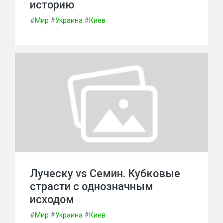
историю
#
Мир
#
Украина
#
Киев
Луческу vs Семин. Кубковые
страсти с однозначным
исходом
#
Мир
#
Украина
#
Киев