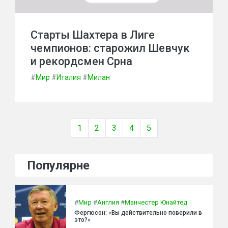
Старты Шахтера в Лиге
чемпионов: старожил Шевчук
и рекордсмен Срна
#
Мир
#
Италия
#
Милан
1
2
3
4
5
Популярне
#
Мир
#
Англия
#
Манчестер Юнайтед
Фергюсон: «Вы действительно поверили в
это?»