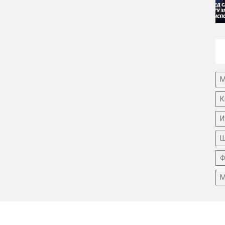
М
К
И
Ш
Ф
М