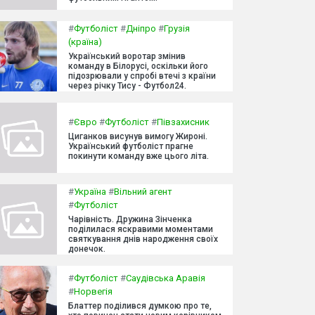
#
Футболіст
#
Дніпро
#
Грузія
(країна)
Український воротар змінив
команду в Білорусі, оскільки його
підозрювали у спробі втечі з країни
через річку Тису - Футбол24.
#
Євро
#
Футболіст
#
Півзахисник
Циганков висунув вимогу Жироні.
Український футболіст прагне
покинути команду вже цього літа.
#
Україна
#
Вільний агент
#
Футболіст
Чарівність. Дружина Зінченка
поділилася яскравими моментами
святкування днів народження своїх
донечок.
#
Футболіст
#
Саудівська Аравія
#
Норвегія
Блаттер поділився думкою про те,