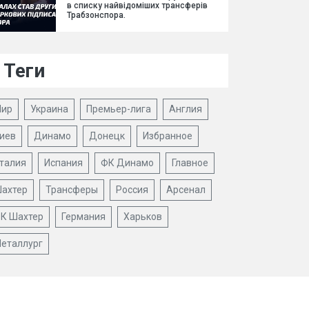
в списку найвідоміших трансферів
Трабзонспора.
Теги
ир
Украина
Премьер-лига
Англия
иев
Динамо
Донецк
Избранное
талия
Испания
ФК Динамо
Главное
ахтер
Трансферы
Россия
Арсенал
К Шахтер
Германия
Харьков
еталлург