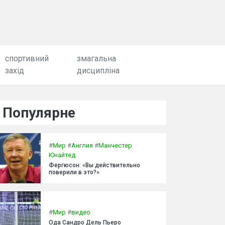
спортивний
змагальна
захід
дисципліна
Популярне
#
Мир
#
Англия
#
Манчестер
Юнайтед
Фергюсон: «Вы действительно
поверили в это?»
#
Мир
#
видео
Ода Сандро Дель Пьеро