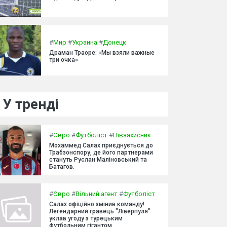
#
Мир
#
Украина
#
Донецк
Драман Траоре: «Мы взяли важные
три очка»
У тренді
#
Євро
#
Футболіст
#
Півзахисник
Мохаммед Салах приєднується до
Трабзонспору, де його партнерами
стануть Руслан Маліновський та
Батагов.
#
Євро
#
Вільний агент
#
Футболіст
Салах офіційно змінив команду!
Легендарний гравець "Ліверпуля"
уклав угоду з турецьким
футбольним гігантом.