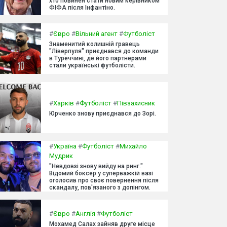
хто повинен стати новим керівником
ФІФА після Інфантіно.
#
Євро
#
Вільний агент
#
Футболіст
Знаменитий колишній гравець
"Ліверпуля" приєднався до команди
в Туреччині, де його партнерами
стали українські футболісти.
#
Харків
#
Футболіст
#
Півзахисник
Юрченко знову приєднався до Зорі.
#
Україна
#
Футболіст
#
Михайло
Мудрик
"Невдовзі знову вийду на ринг."
Відомий боксер у суперважкій вазі
оголосив про своє повернення після
скандалу, пов'язаного з допінгом.
#
Євро
#
Англія
#
Футболіст
Мохамед Салах зайняв друге місце