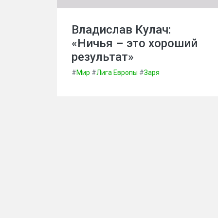
Владислав Кулач:
«Ничья – это хороший
результат»
#
Мир
#
Лига Европы
#
Заря