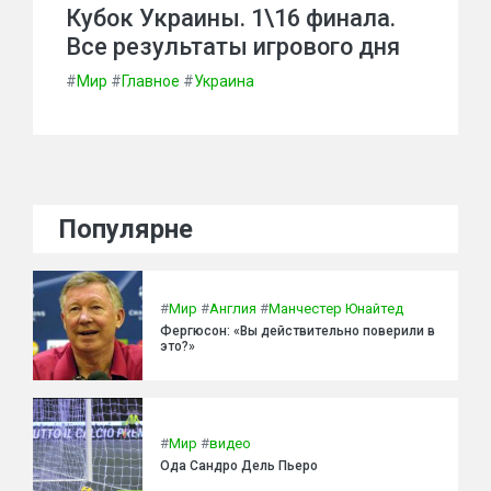
Кубок Украины. 1\16 финала.
Все результаты игрового дня
#
Мир
#
Главное
#
Украина
Популярне
#
Мир
#
Англия
#
Манчестер Юнайтед
Фергюсон: «Вы действительно поверили в
это?»
#
Мир
#
видео
Ода Сандро Дель Пьеро