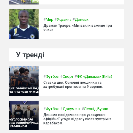
#
Мир
#
Украина
#
Донецк
Драман Траоре: «Мы взяли важные три
очка»
У тренді
#
Футбол
#
Спорт
#
ФК «Динамо» (Київ)
Ставка дня: Основні поєдинки та
затребувані прогнози на 9 серпня.
#
Футбол
#
Документ
#
Леонід Буряк
Динамо повідомило про укладення
офіційної угоди відразу після зустрічі з
Карабахом.