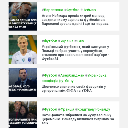
#
Барселона
#
Футбол
#
Неймар
Агент Неймара провів хитрий маневр,
завдяки якому зарплата футболіста в
Барселоні зросла вдвічі і ще на півраза.
#
Футбол
#
Україна
#
Київ
Український футболіст, який виступав у
Польщі та брав участь у єврокубках,
оголосив про закінчення своєї кар'єри -
Футбол24.
#
Футбол
#
Азербайджан
#
Українська
асоціація футболу
Шевченко визначив своїх фаворитів у
суперечці між ФІФА та УЄФА.
#
Футбол
#
Франція
#
Кріштіану Роналду
Сотні фанатів зібралися на чужу весільну
церемонію. Роналду виявився хитрішим за
всіх.