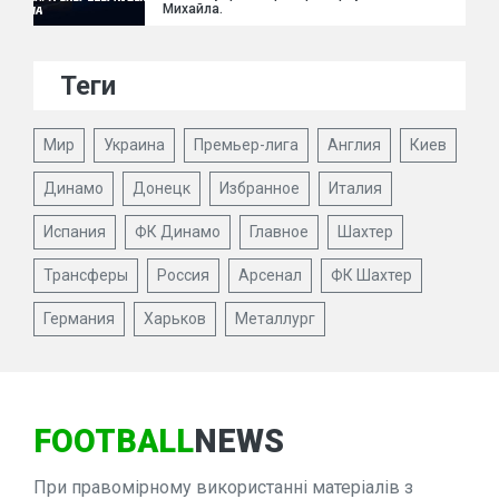
Михайла.
Теги
Мир
Украина
Премьер-лига
Англия
Киев
Динамо
Донецк
Избранное
Италия
Испания
ФК Динамо
Главное
Шахтер
Трансферы
Россия
Арсенал
ФК Шахтер
Германия
Харьков
Металлург
FOOTBALL
NEWS
При правомірному використанні матеріалів з