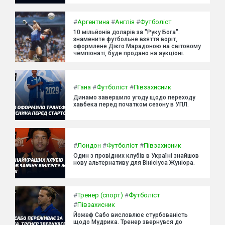
#
Аргентина
#
Англія
#
Футболіст
10 мільйонів доларів за "Руку Бога":
знамените футбольне взяття воріт,
оформлене Дієго Марадоною на світовому
чемпіонаті, буде продано на аукціоні.
#
Гана
#
Футболіст
#
Півзахисник
Динамо завершило угоду щодо переходу
хавбека перед початком сезону в УПЛ.
#
Лондон
#
Футболіст
#
Півзахисник
Один з провідних клубів в Україні знайшов
нову альтернативу для Вінісіуса Жуніора.
#
Тренер (спорт)
#
Футболіст
#
Півзахисник
Йожеф Сабо висловлює стурбованість
щодо Мудрика. Тренер звернувся до