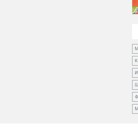
М
К
И
Ш
Ф
М