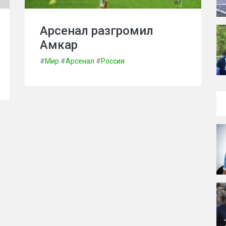
Арсенал разгромил
Амкар
#
Мир
#
Арсенал
#
Россия