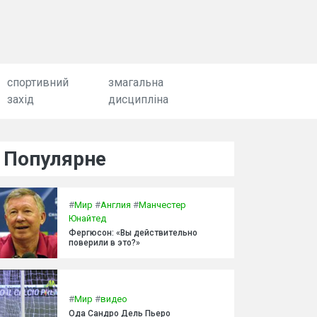
спортивний
змагальна
захід
дисципліна
Популярне
#
Мир
#
Англия
#
Манчестер
Юнайтед
Фергюсон: «Вы действительно
поверили в это?»
#
Мир
#
видео
Ода Сандро Дель Пьеро