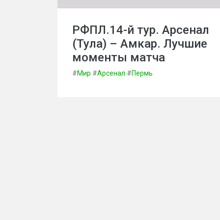
РФПЛ.14-й тур. Арсенал
(Тула) – Амкар. Лучшие
моменты матча
#
Мир
#
Арсенал
#
Пермь