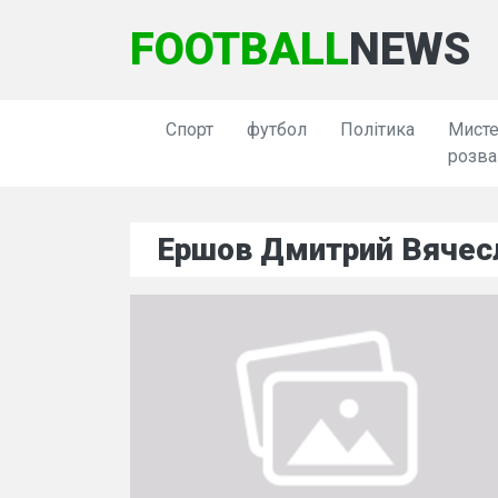
FOOTBALL
NEWS
Спорт
футбол
Політика
Мисте
розва
Ершов Дмитрий Вячес