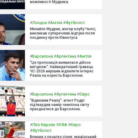
можливості Мудрика.
#
Лондон
#
Англія
#
Футболіст
Михайло Мудрик, вінгер клубу Челсі,
викликав суперечливі відгуки після
поєдинку проти Ювентуса.
#
Барселона
#
Аргентина
#
Англія
"Ця пропозиція виявилася дійсно
вигідною". Найвидатніший гравець
ЧС-2026 вирішив відхилити інтерес
Реала на користь Барселони.
#
Барселона
#
Аргентина
#
Євро
"Відмовив Реалу": агент Родрі
підтвердив намір чемпіона світу
приєднатися до Барселони.
#
Ліга Європи УЄФА
#
Євро
#
Футболіст
Вперше з початку січня: український