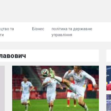
цтво та
Бізнес
політика та державне
ги
управління
лавович