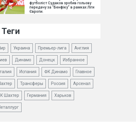
футболіст Судаков зробив гольову
передачу за "Бенфіку" в рамках Ліги
Європи.
Теги
ир
Украина
Премьер-лига
Англия
иев
Динамо
Донецк
Избранное
талия
Испания
ФК Динамо
Главное
ахтер
Трансферы
Россия
Арсенал
К Шахтер
Германия
Харьков
еталлург