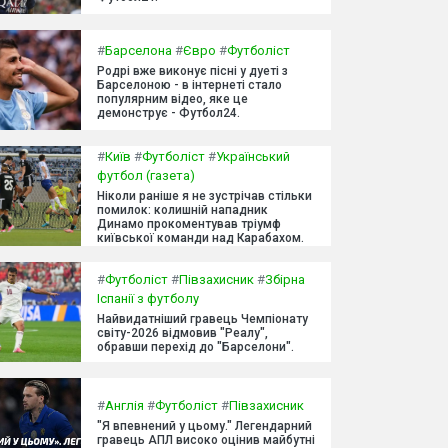
#
Барселона
#
Євро
#
Футболіст
Родрі вже виконує пісні у дуеті з
Барселоною - в інтернеті стало
популярним відео, яке це
демонструє - Футбол24.
#
Київ
#
Футболіст
#
Український
футбол (газета)
Ніколи раніше я не зустрічав стільки
помилок: колишній нападник
Динамо прокоментував тріумф
київської команди над Карабахом.
#
Футболіст
#
Півзахисник
#
Збірна
Іспанії з футболу
Найвидатніший гравець Чемпіонату
світу-2026 відмовив "Реалу",
обравши перехід до "Барселони".
#
Англія
#
Футболіст
#
Півзахисник
"Я впевнений у цьому." Легендарний
гравець АПЛ високо оцінив майбутні