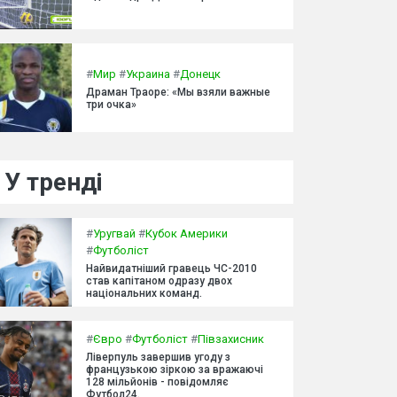
#
Мир
#
Украина
#
Донецк
Драман Траоре: «Мы взяли важные
три очка»
У тренді
#
Уругвай
#
Кубок Америки
#
Футболіст
Найвидатніший гравець ЧС-2010
став капітаном одразу двох
національних команд.
#
Євро
#
Футболіст
#
Півзахисник
Ліверпуль завершив угоду з
французькою зіркою за вражаючі
128 мільйонів - повідомляє
Футбол24.