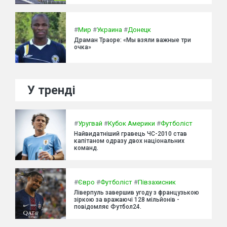
#
Мир
#
Украина
#
Донецк
Драман Траоре: «Мы взяли важные три
очка»
У тренді
#
Уругвай
#
Кубок Америки
#
Футболіст
Найвидатніший гравець ЧС-2010 став
капітаном одразу двох національних
команд.
#
Євро
#
Футболіст
#
Півзахисник
Ліверпуль завершив угоду з французькою
зіркою за вражаючі 128 мільйонів -
повідомляє Футбол24.