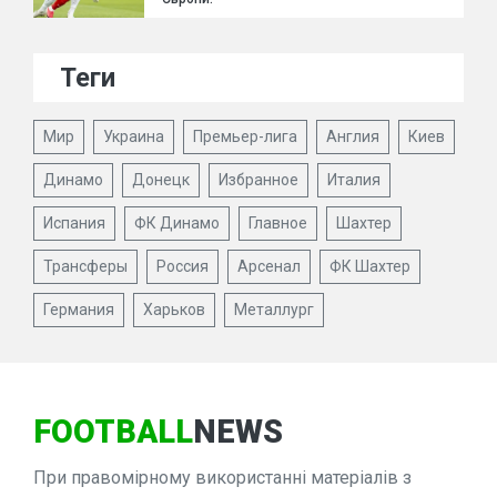
Теги
Мир
Украина
Премьер-лига
Англия
Киев
Динамо
Донецк
Избранное
Италия
Испания
ФК Динамо
Главное
Шахтер
Трансферы
Россия
Арсенал
ФК Шахтер
Германия
Харьков
Металлург
FOOTBALL
NEWS
При правомірному використанні матеріалів з