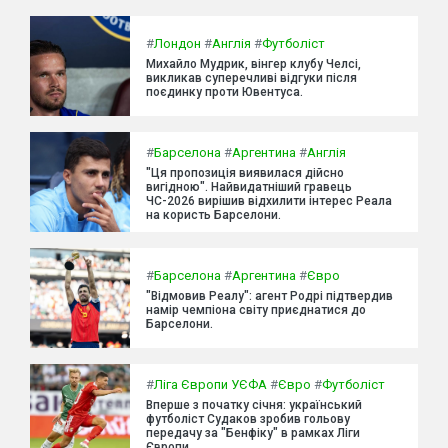
#
Лондон
#
Англія
#
Футболіст
Михайло Мудрик, вінгер клубу Челсі,
викликав суперечливі відгуки після
поєдинку проти Ювентуса.
#
Барселона
#
Аргентина
#
Англія
"Ця пропозиція виявилася дійсно
вигідною". Найвидатніший гравець
ЧС-2026 вирішив відхилити інтерес Реала
на користь Барселони.
#
Барселона
#
Аргентина
#
Євро
"Відмовив Реалу": агент Родрі підтвердив
намір чемпіона світу приєднатися до
Барселони.
#
Ліга Європи УЄФА
#
Євро
#
Футболіст
Вперше з початку січня: український
футболіст Судаков зробив гольову
передачу за "Бенфіку" в рамках Ліги
Європи.