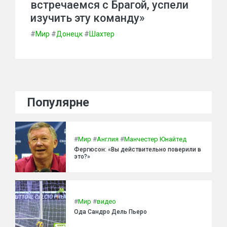
встречаемся с Брагой, успели
изучить эту команду»
#
Мир
#
Донецк
#
Шахтер
Популярне
#
Мир
#
Англия
#
Манчестер Юнайтед
Фергюсон: «Вы действительно поверили в
это?»
#
Мир
#
видео
Ода Сандро Дель Пьеро