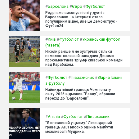
#
Барселона
#
Євро
#
Футболіст
Родрі вже виконує пісні у дуеті з
Барселоною - в інтернеті стало
популярним відео, яке це демонструє -
Футбол24.
#
Київ
#
Футболіст
#
Український футбол
(газета)
Ніколи раніше я не зустрічав стільки
помилок: колишній нападник Динамо
прокоментував тріумф київської команди
над Карабахом.
#
Футболіст
#
Півзахисник
#
Збірна Іспанії
з футболу
Найвидатніший гравець Чемпіонату
світу-2026 відмовив "Реалу", обравши
перехід до "Барселони".
#
Англія
#
Футболіст
#
Півзахисник
"Я впевнений у цьому." Легендарний
гравець АПЛ високо оцінив майбутні
можливості Мудрика.