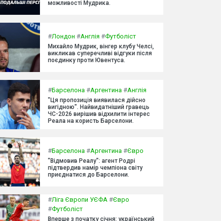
можливості Мудрика.
#
Лондон
#
Англія
#
Футболіст
Михайло Мудрик, вінгер клубу Челсі,
викликав суперечливі відгуки після
поєдинку проти Ювентуса.
#
Барселона
#
Аргентина
#
Англія
"Ця пропозиція виявилася дійсно
вигідною". Найвидатніший гравець
ЧС-2026 вирішив відхилити інтерес
Реала на користь Барселони.
#
Барселона
#
Аргентина
#
Євро
"Відмовив Реалу": агент Родрі
підтвердив намір чемпіона світу
приєднатися до Барселони.
#
Ліга Європи УЄФА
#
Євро
#
Футболіст
Вперше з початку січня: український