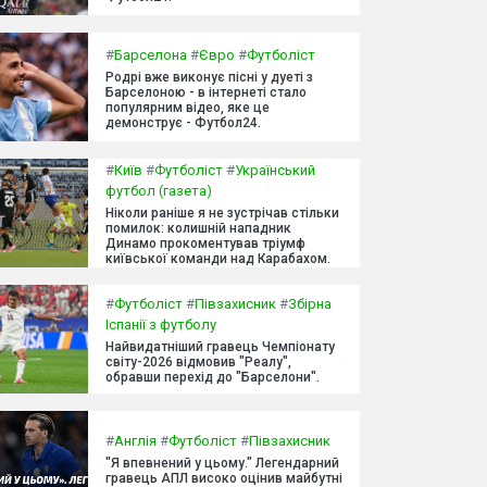
#
Барселона
#
Євро
#
Футболіст
Родрі вже виконує пісні у дуеті з
Барселоною - в інтернеті стало
популярним відео, яке це
демонструє - Футбол24.
#
Київ
#
Футболіст
#
Український
футбол (газета)
Ніколи раніше я не зустрічав стільки
помилок: колишній нападник
Динамо прокоментував тріумф
київської команди над Карабахом.
#
Футболіст
#
Півзахисник
#
Збірна
Іспанії з футболу
Найвидатніший гравець Чемпіонату
світу-2026 відмовив "Реалу",
обравши перехід до "Барселони".
#
Англія
#
Футболіст
#
Півзахисник
"Я впевнений у цьому." Легендарний
гравець АПЛ високо оцінив майбутні