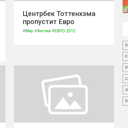
Центрбек Тоттенхэма
пропустит Евро
#
Мир
#
Англия
#
ЕВРО-2012
М
К
И
Ш
Ф
М