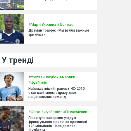
#
Мир
#
Украина
#
Донецк
Драман Траоре: «Мы взяли важные
три очка»
У тренді
#
Уругвай
#
Кубок Америки
#
Футболіст
Найвидатніший гравець ЧС-2010
став капітаном одразу двох
національних команд.
#
Євро
#
Футболіст
#
Півзахисник
Ліверпуль завершив угоду з
французькою зіркою за вражаючі
128 мільйонів - повідомляє
Футбол24.