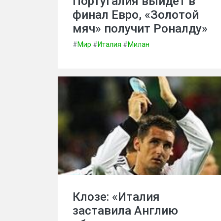
Португалия выйдет в
финал Евро, «Золотой
мяч» получит Роналду»
#
Мир
#
Италия
#
Милан
Клозе: «Италия
заставила Англию