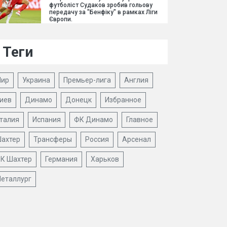
футболіст Судаков зробив гольову
передачу за "Бенфіку" в рамках Ліги
Європи.
Теги
ир
Украина
Премьер-лига
Англия
иев
Динамо
Донецк
Избранное
талия
Испания
ФК Динамо
Главное
ахтер
Трансферы
Россия
Арсенал
К Шахтер
Германия
Харьков
еталлург