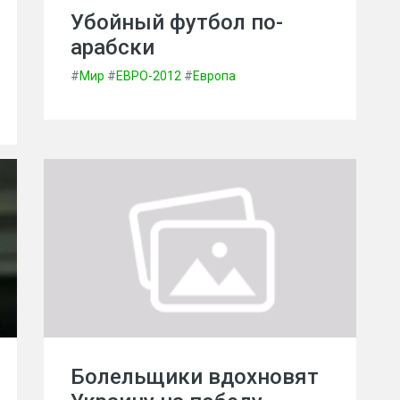
Убойный футбол по-
арабски
#
Мир
#
ЕВРО-2012
#
Европа
Болельщики вдохновят