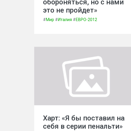
обороняться, но с нами
это не пройдет»
#
Мир
#
Италия
#
ЕВРО-2012
Харт: «Я бы поставил на
себя в серии пенальти»