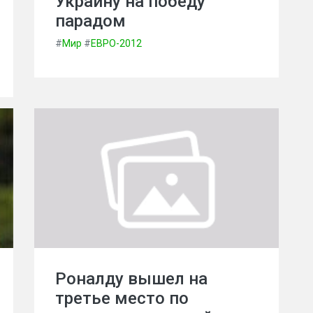
Украину на победу
парадом
#
Мир
#
ЕВРО-2012
Роналду вышел на
третье место по