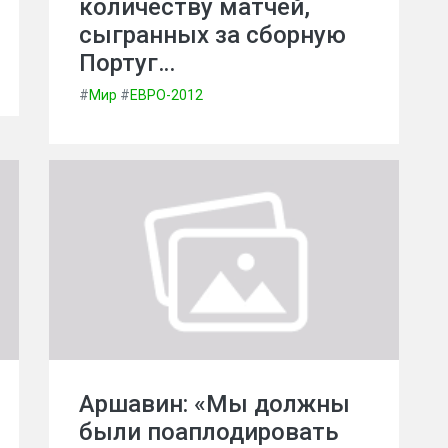
количеству матчей,
сыгранных за сборную
Португ…
#
Мир
#
ЕВРО-2012
Аршавин: «Мы должны
были поаплодировать