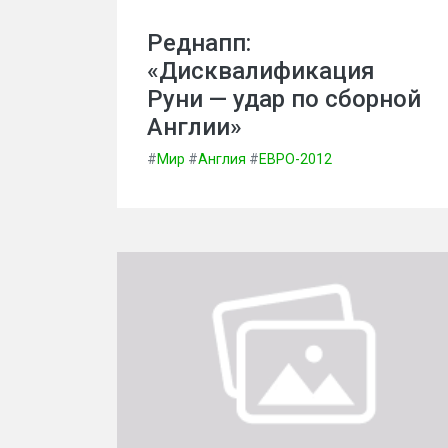
Реднапп:
«Дисквалификация
Руни — удар по сборной
Англии»
#
Мир
#
Англия
#
ЕВРО-2012