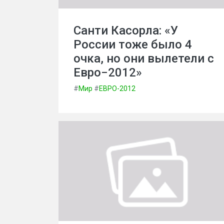
Санти Касорла: «У
России тоже было 4
очка, но они вылетели с
Евро−2012»
#
Мир
#
ЕВРО-2012