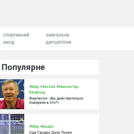
спортивний
змагальна
захід
дисципліна
Популярне
#
Мир
#
Англия
#
Манчестер
Юнайтед
Фергюсон: «Вы действительно
поверили в это?»
#
Мир
#
видео
Ода Сандро Дель Пьеро