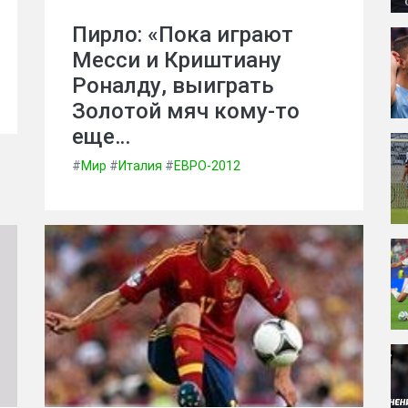
Пирло: «Пока играют
Месси и Криштиану
Роналду, выиграть
Золотой мяч кому-то
еще…
#
Мир
#
Италия
#
ЕВРО-2012