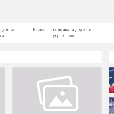
цтво та
Бізнес
політика та державне
ги
управління