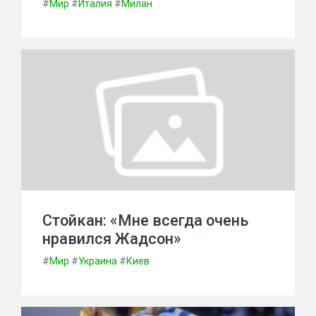
#
Мир
#
Италия
#
Милан
Стойкан: «Мне всегда очень
нравился Жадсон»
#
Мир
#
Украина
#
Киев