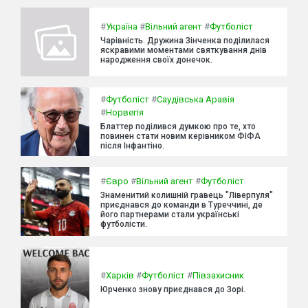
#
Україна
#
Вільний агент
#
Футболіст
Чарівність. Дружина Зінченка поділилася
яскравими моментами святкування днів
народження своїх донечок.
#
Футболіст
#
Саудівська Аравія
#
Норвегія
Блаттер поділився думкою про те, хто
повинен стати новим керівником ФІФА
після Інфантіно.
#
Євро
#
Вільний агент
#
Футболіст
Знаменитий колишній гравець "Ліверпуля"
приєднався до команди в Туреччині, де
його партнерами стали українські
футболісти.
#
Харків
#
Футболіст
#
Півзахисник
Юрченко знову приєднався до Зорі.