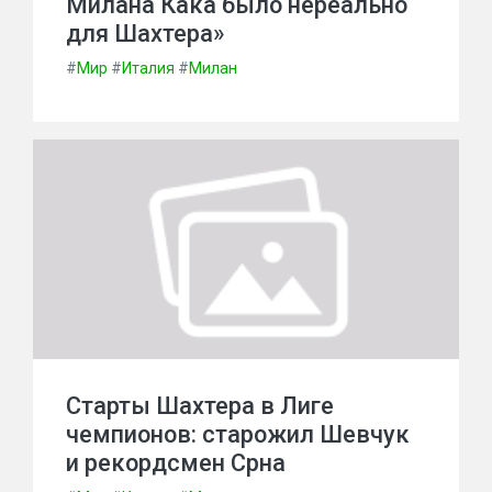
Милана Кака было нереально
для Шахтера»
#
Мир
#
Италия
#
Милан
Старты Шахтера в Лиге
чемпионов: старожил Шевчук
и рекордсмен Срна