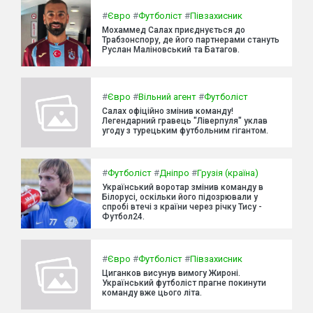
#
Євро
#
Футболіст
#
Півзахисник
Мохаммед Салах приєднується до
Трабзонспору, де його партнерами стануть
Руслан Маліновський та Батагов.
#
Євро
#
Вільний агент
#
Футболіст
Салах офіційно змінив команду!
Легендарний гравець "Ліверпуля" уклав
угоду з турецьким футбольним гігантом.
#
Футболіст
#
Дніпро
#
Грузія (країна)
Український воротар змінив команду в
Білорусі, оскільки його підозрювали у
спробі втечі з країни через річку Тису -
Футбол24.
#
Євро
#
Футболіст
#
Півзахисник
Циганков висунув вимогу Жироні.
Український футболіст прагне покинути
команду вже цього літа.