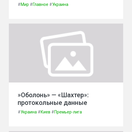
#
Мир
#
Главное
#
Украина
»Оболонь» — «Шахтер»:
протокольные данные
#
Украина
#
Киев
#
Премьер-лига