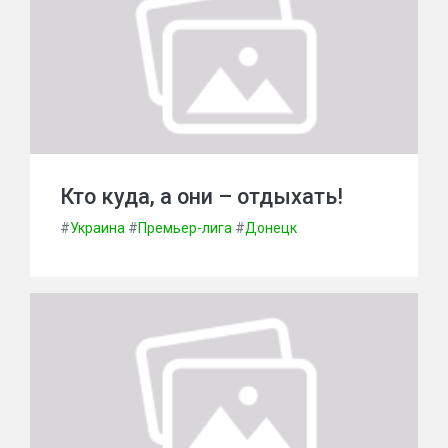
Кто куда, а они – отдыхать!
#
Украина
#
Премьер-лига
#
Донецк