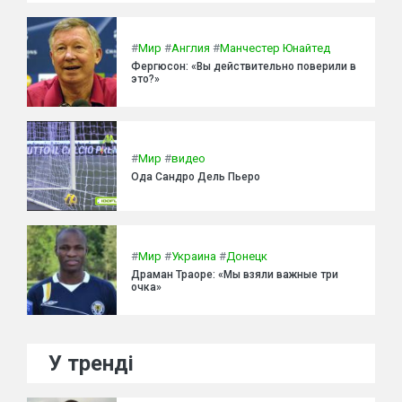
#
Мир
#
Англия
#
Манчестер Юнайтед
Фергюсон: «Вы действительно поверили в
это?»
#
Мир
#
видео
Ода Сандро Дель Пьеро
#
Мир
#
Украина
#
Донецк
Драман Траоре: «Мы взяли важные три
очка»
У тренді