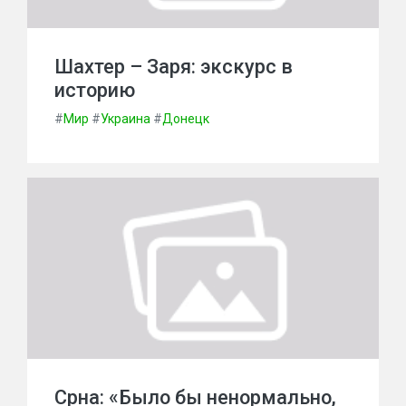
Шахтер – Заря: экскурс в
историю
#
Мир
#
Украина
#
Донецк
Срна: «Было бы ненормально,