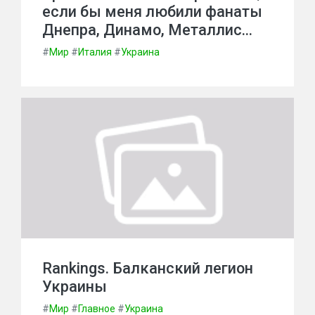
если бы меня любили фанаты
Днепра, Динамо, Металлис…
#
Мир
#
Италия
#
Украина
Rankings. Балканский легион
Украины
#
Мир
#
Главное
#
Украина