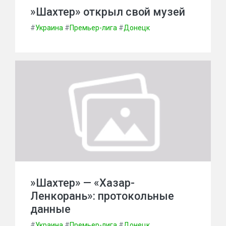
»Шахтер» открыл свой музей
#
Украина
#
Премьер-лига
#
Донецк
»Шахтер» — «Хазар-
Ленкорань»: протокольные
данные
#
Украина
#
Премьер-лига
#
Донецк