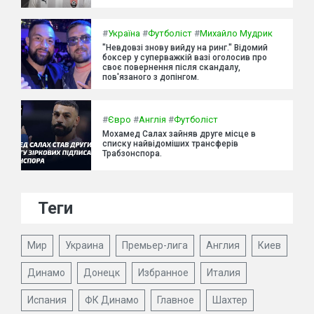
#
Україна
#
Футболіст
#
Михайло Мудрик
"Невдовзі знову вийду на ринг." Відомий
боксер у суперважкій вазі оголосив про
своє повернення після скандалу,
пов'язаного з допінгом.
#
Євро
#
Англія
#
Футболіст
Мохамед Салах зайняв друге місце в
списку найвідоміших трансферів
Трабзонспора.
Теги
Мир
Украина
Премьер-лига
Англия
Киев
Динамо
Донецк
Избранное
Италия
Испания
ФК Динамо
Главное
Шахтер