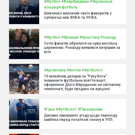
#
Футбол
#
Азербайджан
#
Українська
асоціація футболу
Шевченко визначив своїх фаворитів у
суперечці між ФІФА та УЄФА.
#
Футбол
#
Франція
#
Кріштіану Роналду
Сотні фанатів зібралися на чужу весільну
церемонію. Роналду виявився хитрішим за
всіх.
#
Аргентина
#
Англія
#
Футболіст
10 мільйонів доларів за "Руку Бога":
знамените футбольне взяття воріт,
оформлене Дієго Марадоною на світовому
чемпіонаті, буде продано на аукціоні.
#
Гана
#
Футболіст
#
Півзахисник
Динамо завершило угоду щодо переходу
хавбека перед початком сезону в УПЛ.