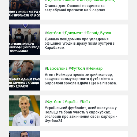
Ставка дня: Основні поєдинки та
затребувані прогнози на 9 серпня.
#
Футбол
#
Документ
#
Леонід Буряк
Динамо повідомило про укладення
офіційної угоди відразу після зустрічі з
Карабахом.
#
Барселона
#
Футбол
#
Неймар
Агент Неймара провів хитрий маневр,
завдяки якому зарплата футболіста в
Барселоні зросла вдвічі і ще на півраза.
#
Футбол
#
Україна
#
Київ
Український футболіст, який виступав у
Польщі та брав участь у єврокубках,
оголосив про закінчення своєї кар'єри -
Футбол24.