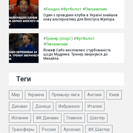
#
Лондон
#
Футболіст
#
Півзахисник
Один з провідних клубів в Україні знайшов
нову альтернативу для Вінісіуса Жуніора.
#
Тренер (спорт)
#
Футболіст
#
Півзахисник
Йожеф Сабо висловлює стурбованість
щодо Мудрика. Тренер звернувся до
Михайла.
Теги
Мир
Украина
Премьер-лига
Англия
Киев
Динамо
Донецк
Избранное
Италия
Испания
ФК Динамо
Главное
Шахтер
Трансферы
Россия
Арсенал
ФК Шахтер