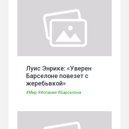
Луис Энрике: «Уверен
Барселоне повезет с
жеребьвкой»
#
Мир
#
Испания
#
Барселона