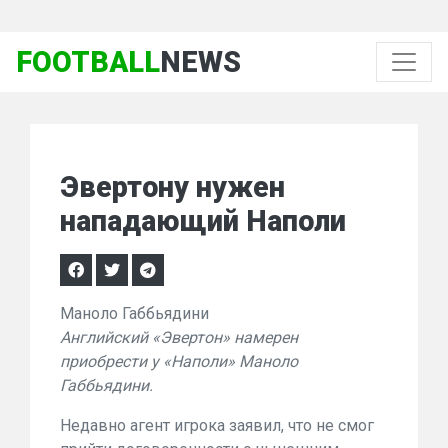
FOOTBALL
NEWS
Эвертону нужен
нападающий Наполи
Маноло Габбьядини
Английский «Эвертон» намерен
приобрести у «Наполи» Маноло
Габбьядини.
Недавно агент игрока заявил, что не смог