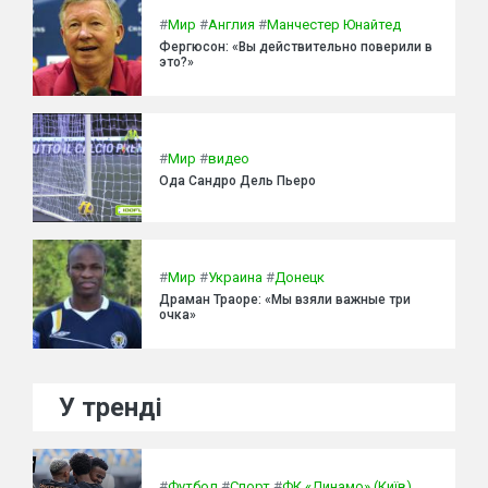
#
Мир
#
Англия
#
Манчестер Юнайтед
Фергюсон: «Вы действительно поверили в
это?»
#
Мир
#
видео
Ода Сандро Дель Пьеро
#
Мир
#
Украина
#
Донецк
Драман Траоре: «Мы взяли важные три
очка»
У тренді
#
Футбол
#
Спорт
#
ФК «Динамо» (Київ)