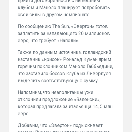
прийти договоренности с нынешним
клубом и Маноло планирует попробовать
свои силы в другом чемпионате.
По сообщению The Sun, «Эвертон» готов
заплатить за нападающего 20 миллионов
евро, что требует «Наполи».
Также по данным источника, голландский
наставник «ирисок» Рональд Куман ярым
горячим поклонником Маноло Габбьядини,
что заставило боссов клуба из Ливерпуля
выделить соответствующую сумму.
Напомним, что неаполитанцы уже
отклонили предложение «Валенсии»,
которая предлагала за итальянца 14, 5 млн
евро.
Добавим, что «Эвертон» подыскивает