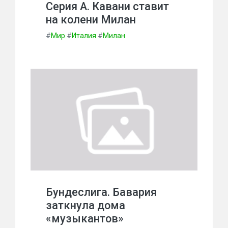
Серия А. Кавани ставит
на колени Милан
#
Мир
#
Италия
#
Милан
Бундеслига. Бавария
заткнула дома
«музыкантов»