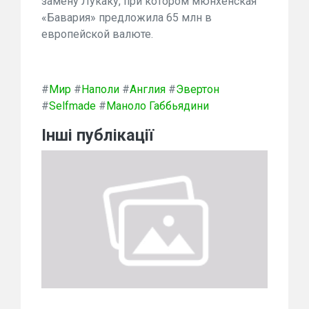
замену Лукаку, при котором мюнхенская
«Бавария» предложила 65 млн в
европейской валюте.
#
Мир
#
Наполи
#
Англия
#
Эвертон
#
Selfmade
#
Маноло Габбьядини
Інші публікації