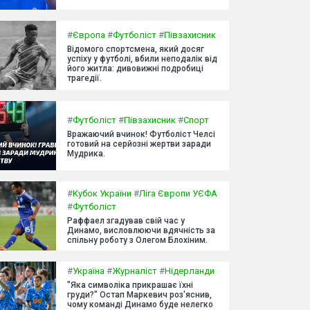
#
Європа
#
Футболіст
#
Півзахисник
Відомого спортсмена, який досяг
успіху у футболі, вбили неподалік від
його житла: дивовижні подробиці
трагедії.
#
Футболіст
#
Півзахисник
#
Спорт
Вражаючий вчинок! Футболіст Челсі
готовий на серйозні жертви заради
Мудрика.
#
Кубок України
#
Ліга Європи УЄФА
#
Футболіст
Раффаел згадував свій час у
Динамо, висловлюючи вдячність за
спільну роботу з Олегом Блохіним.
#
Україна
#
Журналіст
#
Нідерланди
"Яка символіка прикрашає їхні
груди?" Остап Маркевич роз'яснив,
чому команді Динамо буде нелегко