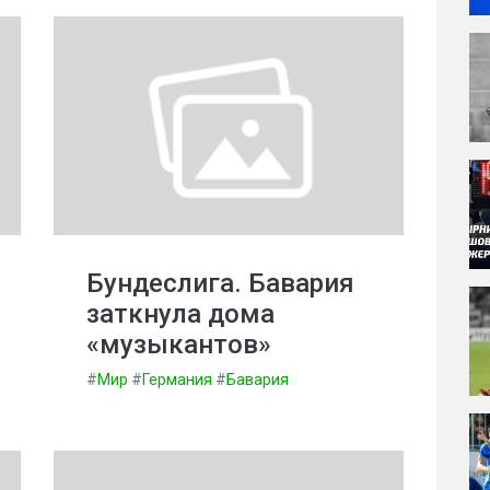
Бундеслига. Бавария
заткнула дома
«музыкантов»
#
Мир
#
Германия
#
Бавария