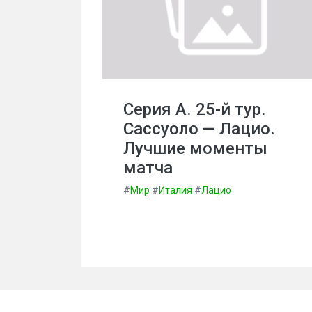
Серия А. 25-й тур.
Сассуоло — Лацио.
Лучшие моменты
матча
#
Мир
#
Италия
#
Лацио