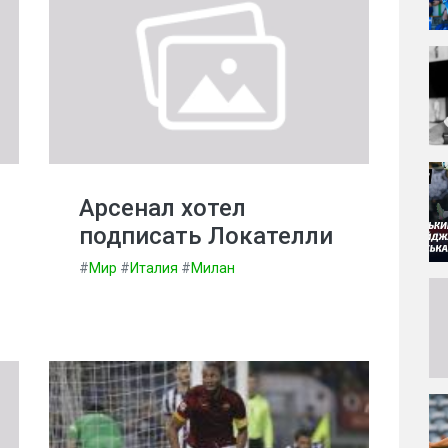
Арсенал хотел
подписать Локателли
#
Мир
#
Италия
#
Милан