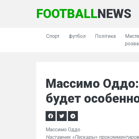
FOOTBALL
NEWS
Спорт
футбол
Політика
Мисте
розва
Массимо Оддо:
будет особенн
Массимо Оддо
Наставник «Пескары» прокомментиров