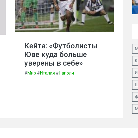
Кейта: «Футболисты
М
Юве куда больше
К
уверены в себе»
И
#
Мир
#
Италия
#
Наполи
Ш
Ф
М