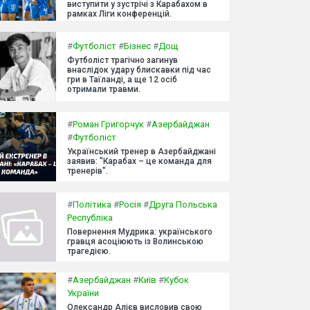
виступити у зустрічі з Карабахом в
рамках Ліги конференцій.
#
Футболіст
#
Бізнес
#
Дощ
Футболіст трагічно загинув
внаслідок удару блискавки під час
гри в Таїланді, а ще 12 осіб
отримали травми.
#
Роман Григорчук
#
Азербайджан
#
Футболіст
Український тренер в Азербайджані
заявив: "Карабах – це команда для
тренерів".
#
Політика
#
Росія
#
Друга Польська
Республіка
Повернення Мудрика: українського
гравця асоціюють із Волинською
трагедією.
#
Азербайджан
#
Київ
#
Кубок
України
Олександр Алієв висловив свою