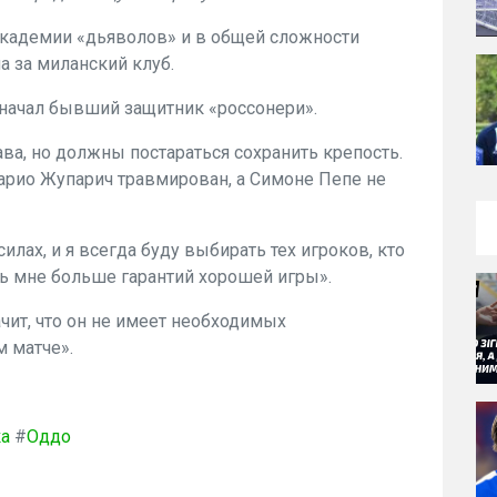
кадемии «дьяволов» и в общей сложности
ча за миланский клуб.
- начал бывший защитник «россонери».
а, но должны постараться сохранить крепость.
арио Жупарич травмирован, а Симоне Пепе не
илах, и я всегда буду выбирать тех игроков, кто
ь мне больше гарантий хорошей игры».
ачит, что он не имеет необходимых
м матче».
а
#
Оддо