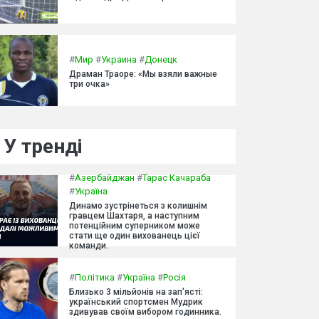
#
Мир
#
Украина
#
Донецк
Драман Траоре: «Мы взяли важные
три очка»
У тренді
#
Азербайджан
#
Тарас Качараба
#
Україна
Динамо зустрінеться з колишнім
гравцем Шахтаря, а наступним
потенційним суперником може
стати ще один вихованець цієї
команди.
#
Політика
#
Україна
#
Росія
Близько 3 мільйонів на зап'ясті:
український спортсмен Мудрик
здивував своїм вибором годинника.