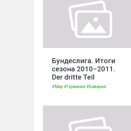
Бундеслига. Итоги
сезона 2010−2011.
Der dritte Teil
#
Мир
#
Германия
#
Бавария