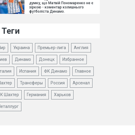
думку, що Матвій Пономаренко не є
зіркою - коментар колишнього
футболіста Динамо.
Теги
ир
Украина
Премьер-лига
Англия
иев
Динамо
Донецк
Избранное
талия
Испания
ФК Динамо
Главное
ахтер
Трансферы
Россия
Арсенал
К Шахтер
Германия
Харьков
еталлург