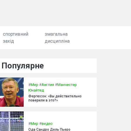
спортивний
змагальна
захід
дисципліна
Популярне
#
Мир
#
Англия
#
Манчестер
Юнайтед
Фергюсон: «Вы действительно
поверили в это?»
#
Мир
#
видео
Ода Сандро Дель Пьеро