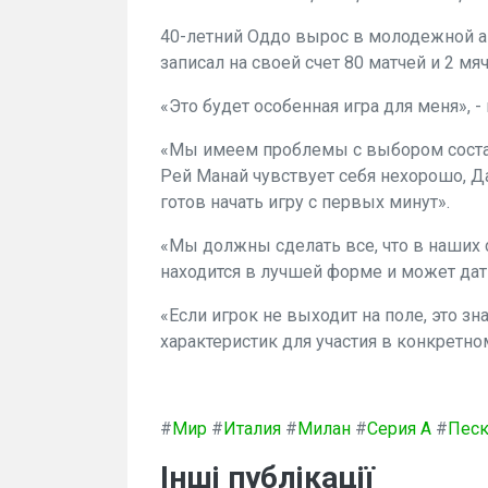
40-летний Оддо вырос в молодежной а
записал на своей счет 80 матчей и 2 мя
«Это будет особенная игра для меня», 
«Мы имеем проблемы с выбором состав
Рей Манай чувствует себя нехорошо, Д
готов начать игру с первых минут».
«Мы должны сделать все, что в наших с
находится в лучшей форме и может дат
«Если игрок не выходит на поле, это зн
характеристик для участия в конкретно
#
Мир
#
Италия
#
Милан
#
Серия А
#
Песк
Інші публікації