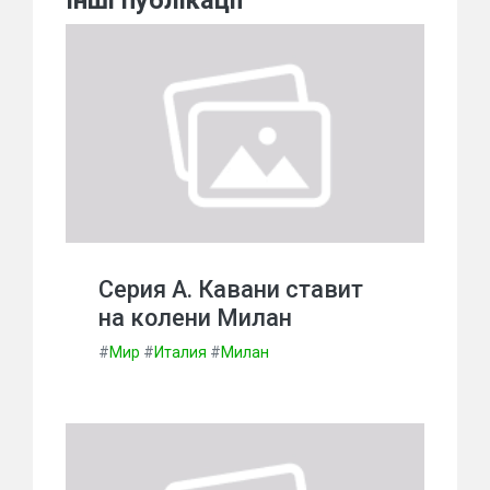
Інші публікації
Серия А. Кавани ставит
на колени Милан
#
Мир
#
Италия
#
Милан