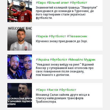
#
Євро
#
Вільний агент
#
Футболіст
Знаменитий колишній гравець "Ліверпуля"
приєднався до команди в Туреччині, де
його партнерами стали українські
футболісти.
#
Харків
#
Футболіст
#
Півзахисник
Юрченко знову приєднався до Зорі.
#
Україна
#
Футболіст
#
Михайло Мудрик
"Невдовзі знову вийду на ринг." Відомий
боксер у суперважкій вазі оголосив про
своє повернення після скандалу,
пов'язаного з допінгом.
#
Євро
#
Англія
#
Футболіст
Мохамед Салах зайняв друге місце в
списку найвідоміших трансферів
Трабзонспора.