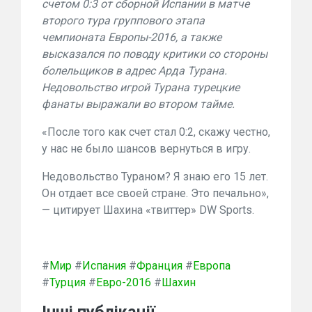
счетом 0:3 от сборной Испании в матче
второго тура группового этапа
чемпионата Европы-2016, а также
высказался по поводу критики со стороны
болельщиков в адрес Арда Турана.
Недовольство игрой Турана турецкие
фанаты выражали во втором тайме.
«После того как счет стал 0:2, скажу честно,
у нас не было шансов вернуться в игру.
Недовольство Тураном? Я знаю его 15 лет.
Он отдает все своей стране. Это печально»,
— цитирует Шахина «твиттер» DW Sports.
#
Мир
#
Испания
#
Франция
#
Европа
#
Турция
#
Евро-2016
#
Шахин