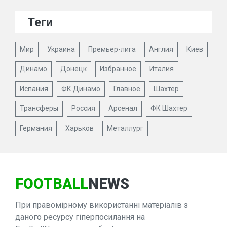
Теги
Мир
Украина
Премьер-лига
Англия
Киев
Динамо
Донецк
Избранное
Италия
Испания
ФК Динамо
Главное
Шахтер
Трансферы
Россия
Арсенал
ФК Шахтер
Германия
Харьков
Металлург
FOOTBALL
NEWS
При правомірному використанні матеріалів з
даного ресурсу гіперпосилання на