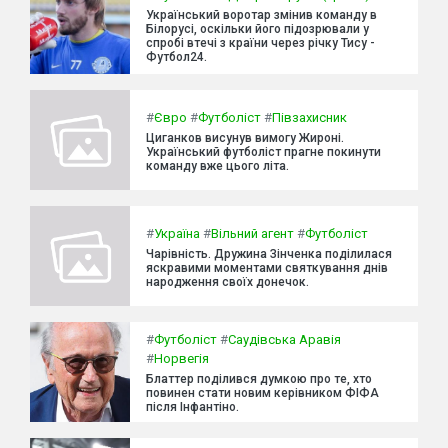
Український воротар змінив команду в
Білорусі, оскільки його підозрювали у
спробі втечі з країни через річку Тису -
Футбол24.
#
Євро
#
Футболіст
#
Півзахисник
Циганков висунув вимогу Жироні.
Український футболіст прагне покинути
команду вже цього літа.
#
Україна
#
Вільний агент
#
Футболіст
Чарівність. Дружина Зінченка поділилася
яскравими моментами святкування днів
народження своїх донечок.
#
Футболіст
#
Саудівська Аравія
#
Норвегія
Блаттер поділився думкою про те, хто
повинен стати новим керівником ФІФА
після Інфантіно.