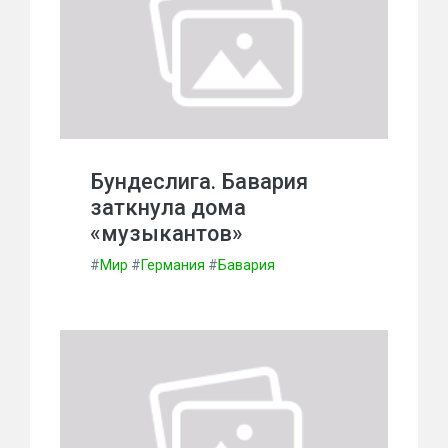
Бундеслига. Бавария
заткнула дома
«музыкантов»
#
Мир
#
Германия
#
Бавария