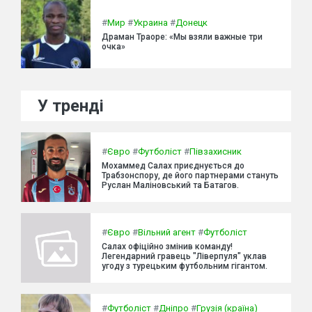
#
Мир
#
Украина
#
Донецк
Драман Траоре: «Мы взяли важные три
очка»
У тренді
#
Євро
#
Футболіст
#
Півзахисник
Мохаммед Салах приєднується до
Трабзонспору, де його партнерами стануть
Руслан Маліновський та Батагов.
#
Євро
#
Вільний агент
#
Футболіст
Салах офіційно змінив команду!
Легендарний гравець "Ліверпуля" уклав
угоду з турецьким футбольним гігантом.
#
Футболіст
#
Дніпро
#
Грузія (країна)