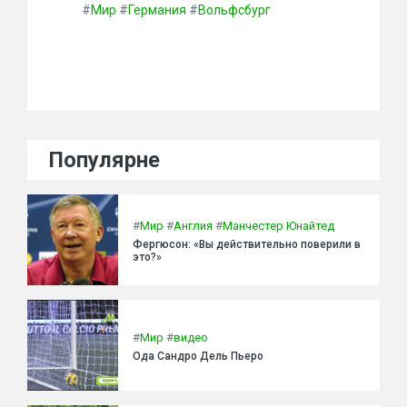
#
Мир
#
Германия
#
Вольфсбург
Популярне
#
Мир
#
Англия
#
Манчестер Юнайтед
Фергюсон: «Вы действительно поверили в
это?»
#
Мир
#
видео
Ода Сандро Дель Пьеро