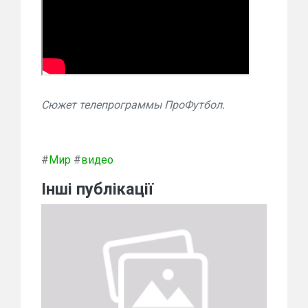
Сюжет телепрограммы ПроФутбол.
#
Мир
#
видео
Інші публікації