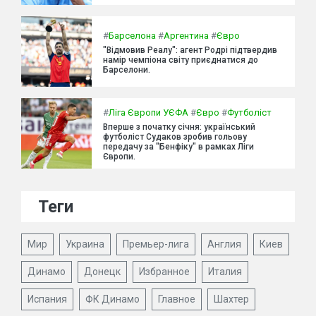
#
Барселона
#
Аргентина
#
Євро
"Відмовив Реалу": агент Родрі підтвердив
намір чемпіона світу приєднатися до
Барселони.
#
Ліга Європи УЄФА
#
Євро
#
Футболіст
Вперше з початку січня: український
футболіст Судаков зробив гольову
передачу за "Бенфіку" в рамках Ліги
Європи.
Теги
Мир
Украина
Премьер-лига
Англия
Киев
Динамо
Донецк
Избранное
Италия
Испания
ФК Динамо
Главное
Шахтер