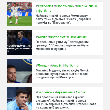
#
Футболіст
#
Півзахисник
#
Збірна Іспанії
з футболу
Найвидатніший гравець Чемпіонату
світу-2026 відмовив "Реалу", обравши
перехід до "Барселони".
#
Англія
#
Футболіст
#
Півзахисник
"Я впевнений у цьому." Легендарний
гравець АПЛ високо оцінив майбутні
можливості Мудрика.
#
Лондон
#
Англія
#
Футболіст
Михайло Мудрик, вінгер клубу Челсі,
викликав суперечливі відгуки після
поєдинку проти Ювентуса.
#
Барселона
#
Аргентина
#
Англія
"Ця пропозиція виявилася дійсно
вигідною". Найвидатніший гравець
ЧС-2026 вирішив відхилити інтерес Реала
на користь Барселони.