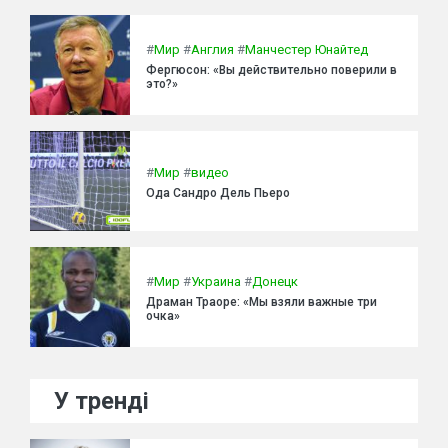
#
Мир
#
Англия
#
Манчестер Юнайтед
Фергюсон: «Вы действительно поверили в
это?»
#
Мир
#
видео
Ода Сандро Дель Пьеро
#
Мир
#
Украина
#
Донецк
Драман Траоре: «Мы взяли важные три
очка»
У тренді