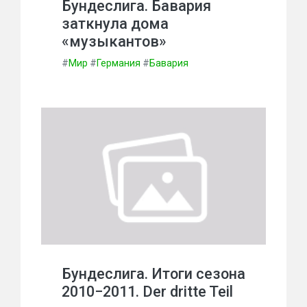
Бундеслига. Бавария
заткнула дома
«музыкантов»
#
Мир
#
Германия
#
Бавария
Бундеслига. Итоги сезона
2010−2011. Der dritte Teil