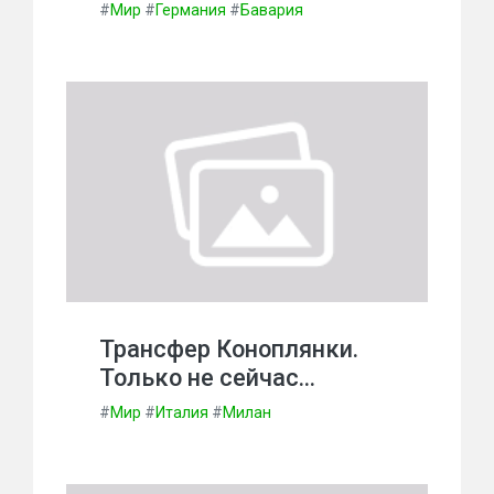
#
Мир
#
Германия
#
Бавария
Трансфер Коноплянки.
Только не сейчас…
#
Мир
#
Италия
#
Милан