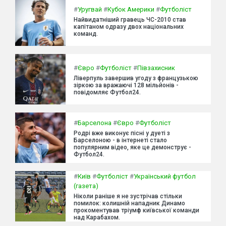
#
Уругвай
#
Кубок Америки
#
Футболіст
Найвидатніший гравець ЧС-2010 став
капітаном одразу двох національних
команд.
#
Євро
#
Футболіст
#
Півзахисник
Ліверпуль завершив угоду з французькою
зіркою за вражаючі 128 мільйонів -
повідомляє Футбол24.
#
Барселона
#
Євро
#
Футболіст
Родрі вже виконує пісні у дуеті з
Барселоною - в інтернеті стало
популярним відео, яке це демонструє -
Футбол24.
#
Київ
#
Футболіст
#
Український футбол
(газета)
Ніколи раніше я не зустрічав стільки
помилок: колишній нападник Динамо
прокоментував тріумф київської команди
над Карабахом.