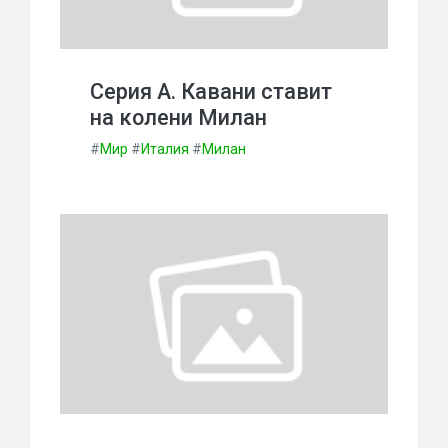
Серия А. Кавани ставит
на колени Милан
#
Мир
#
Италия
#
Милан