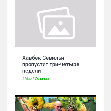
Хавбек Севильи
пропустит три-четыре
недели
#
Мир
#
Испания