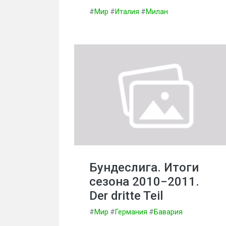
#
Мир
#
Италия
#
Милан
Бундеслига. Итоги
сезона 2010−2011.
Der dritte Teil
#
Мир
#
Германия
#
Бавария