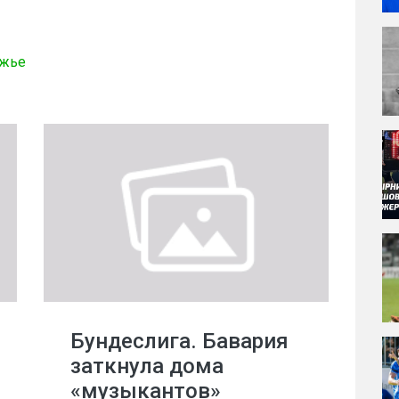
ожье
Бундеслига. Бавария
заткнула дома
«музыкантов»