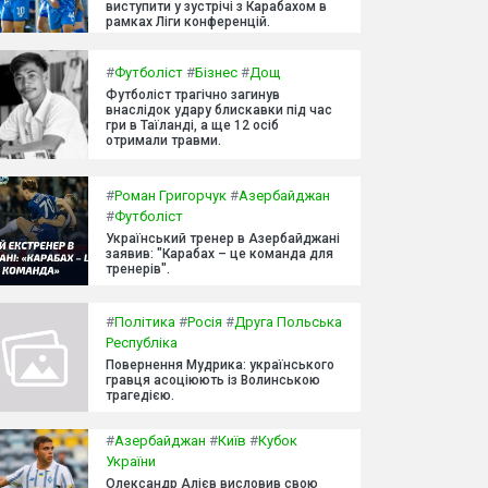
виступити у зустрічі з Карабахом в
рамках Ліги конференцій.
#
Футболіст
#
Бізнес
#
Дощ
Футболіст трагічно загинув
внаслідок удару блискавки під час
гри в Таїланді, а ще 12 осіб
отримали травми.
#
Роман Григорчук
#
Азербайджан
#
Футболіст
Український тренер в Азербайджані
заявив: "Карабах – це команда для
тренерів".
#
Політика
#
Росія
#
Друга Польська
Республіка
Повернення Мудрика: українського
гравця асоціюють із Волинською
трагедією.
#
Азербайджан
#
Київ
#
Кубок
України
Олександр Алієв висловив свою