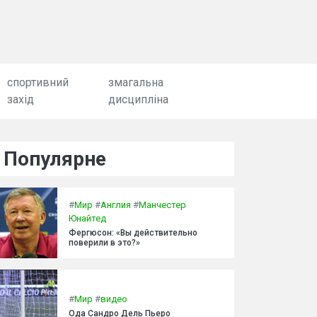
спортивний
змагальна
захід
дисципліна
Популярне
#
Мир
#
Англия
#
Манчестер
Юнайтед
Фергюсон: «Вы действительно
поверили в это?»
#
Мир
#
видео
Ода Сандро Дель Пьеро