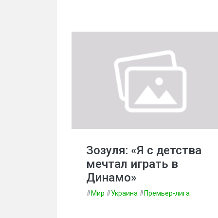
Зозуля: «Я с детства
мечтал играть в
Динамо»
#
Мир
#
Украина
#
Премьер-лига