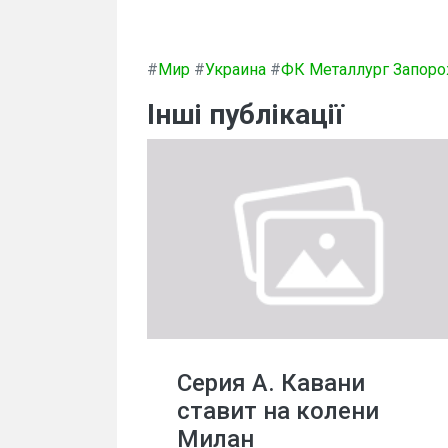
#
Мир
#
Украина
#
ФК Металлург Запор
Інші публікації
Серия А. Кавани
ставит на колени
Милан