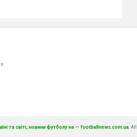
 з
їні та світі, новини футболу на — footballnews.com.ua
. Al