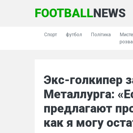
FOOTBALL
NEWS
Спорт
футбол
Політика
Мисте
розва
Экс-голкипер 
Металлурга: «Е
предлагают про
как я могу ост