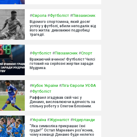
#
Європа
#
Футболіст
#
Півзахисник
Відомого спортсмена, який досяг
успіху у футболі, вбили неподалік від
його житла: дивовижні подробиці
трагедії.
#
Футболіст
#
Півзахисник
#
Спорт
Вражаючий вчинок! Футболіст Челсі
готовий на серйозні жертви заради
Мудрика.
#
Кубок України
#
Ліга Європи УЄФА
#
Футболіст
Раффаел згадував свій час у
Динамо, висловлюючи вдячність за
спільну роботу з Олегом Блохіним.
#
Україна
#
Журналіст
#
Нідерланди
"Яка символіка прикрашає їхні
груди?" Остап Маркевич роз'яснив,
чому команді Динамо буде нелегко