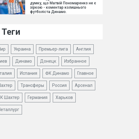
думку, що Матвій Пономаренко не є
зіркою - коментар колишнього
футболіста Динамо.
Теги
ир
Украина
Премьер-лига
Англия
иев
Динамо
Донецк
Избранное
талия
Испания
ФК Динамо
Главное
ахтер
Трансферы
Россия
Арсенал
К Шахтер
Германия
Харьков
еталлург