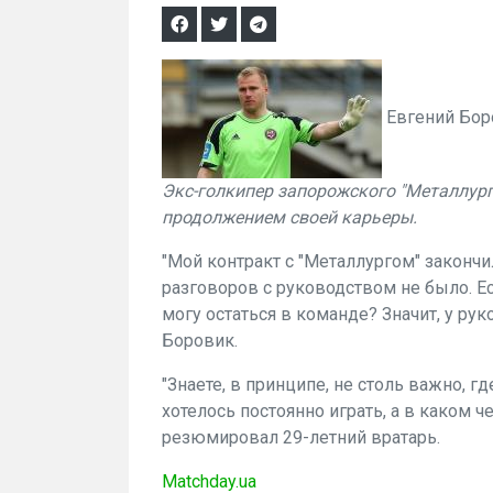
Евгений Бор
Экс-голкипер запорожского "Металлур
продолжением своей карьеры.
"Мой контракт с "Металлургом" закончи
разговоров с руководством не было. Ес
могу остаться в команде? Значит, у рук
Боровик.
"Знаете, в принципе, не столь важно, 
хотелось постоянно играть, а в каком че
резюмировал 29-летний вратарь.
Matchday.ua