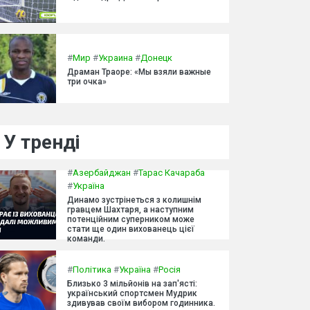
#
Мир
#
Украина
#
Донецк
Драман Траоре: «Мы взяли важные
три очка»
У тренді
#
Азербайджан
#
Тарас Качараба
#
Україна
Динамо зустрінеться з колишнім
гравцем Шахтаря, а наступним
потенційним суперником може
стати ще один вихованець цієї
команди.
#
Політика
#
Україна
#
Росія
Близько 3 мільйонів на зап'ясті:
український спортсмен Мудрик
здивував своїм вибором годинника.