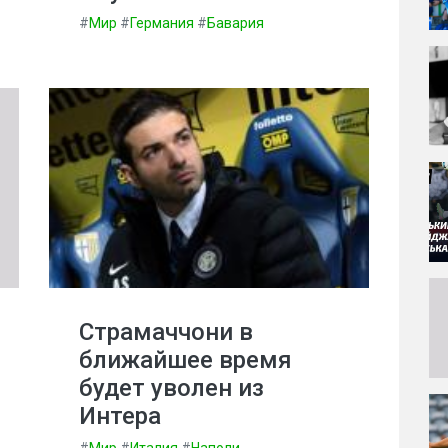
#
Мир
#
Германия
#
Бавария
Страмаччони в
ближайшее время
будет уволен из
Интера