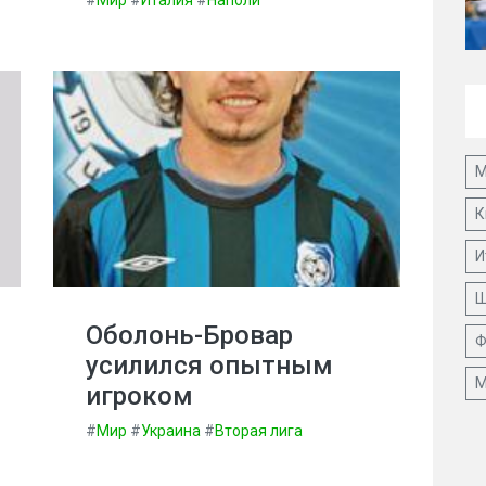
#
Мир
#
Италия
#
Наполи
М
К
И
Ш
Оболонь-Бровар
Ф
усилился опытным
М
игроком
#
Мир
#
Украина
#
Вторая лига