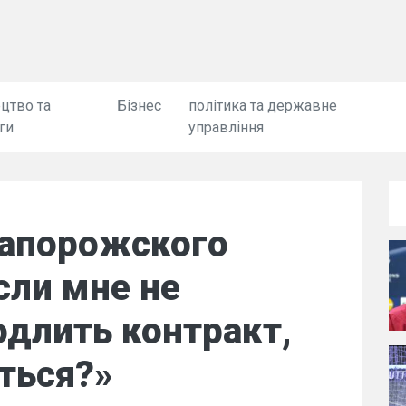
цтво та
Бізнес
політика та державне
ги
управління
запорожского
сли мне не
длить контракт,
аться?»