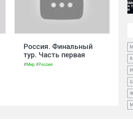
Россия. Финальный
М
тур. Часть первая
К
#
Мир
#
Россия
И
Ш
Ф
М