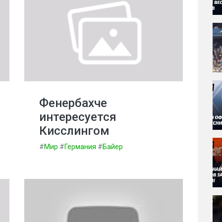
Фенербахче
интересуется
Кисслингом
#
Мир
#
Германия
#
Байер