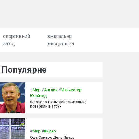
спортивний
змагальна
захід
дисципліна
Популярне
#
Мир
#
Англия
#
Манчестер
Юнайтед
Фергюсон: «Вы действительно
поверили в это?»
#
Мир
#
видео
Ода Сандро Дель Пьеро