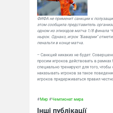
ФИФА не применит санкции к полузащи
этом сообщила представитель организа
одном из эпизодов матча 1/8 финала Ч
нырок. Однако, игрок "Баварии" отмети
пенальти в конце матча.
– Санкций никаких не будет. Совершен
просим игроков действовать в рамках fa
специально тренируют для того, чтоб
наказывать игроков за такое поведен
игроков придерживаться правил честно
#
Мир
#
Чемпионат мира
Інші публікації