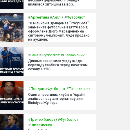
весільну церемонію. Роналду
виявився хитрішим за всіх.
#
Аргентина
#
Англія
#
Футболіст
10 мільйонів доларів за "Руку Бога":
знамените футбольне взяття воріт,
оформлене Дієго Марадоною на
світовому чемпіонаті, буде продано
на аукціоні.
#
Гана
#
Футболіст
#
Півзахисник
Динамо завершило угоду щодо
переходу хавбека перед початком
сезону в УПЛ.
#
Лондон
#
Футболіст
#
Півзахисник
Один з провідних клубів в Україні
знайшов нову альтернативу для
Вінісіуса Жуніора.
#
Тренер (спорт)
#
Футболіст
#
Півзахисник