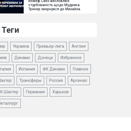
Йожеф Сабо висловлює
стурбованість щодо Мудрика.
Тренер звернувся до Михайла.
Теги
ир
Украина
Премьер-лига
Англия
иев
Динамо
Донецк
Избранное
талия
Испания
ФК Динамо
Главное
ахтер
Трансферы
Россия
Арсенал
К Шахтер
Германия
Харьков
еталлург