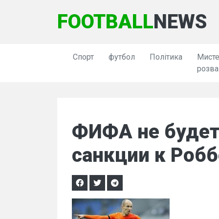
FOOTBALL
NEWS
Спорт
футбол
Політика
Мисте
розва
ФИФА не будет
санкции к Робб