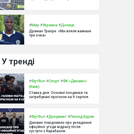
#
Мир
#
Украина
#
Донецк
Драман Траоре: «Мы взяли важные
три очка»
У тренді
#
Футбол
#
Спорт
#
ФК «Динамо»
(Київ)
Ставка дня: Основні поєдинки та
затребувані прогнози на 9 серпня.
#
Футбол
#
Документ
#
Леонід Буряк
Динамо повідомило про укладення
офіційної угоди відразу після
зустрічі з Карабахом.