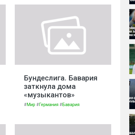
Бундеслига. Бавария
заткнула дома
«музыкантов»
#
Мир
#
Германия
#
Бавария