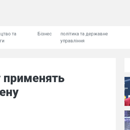
цтво та
Бізнес
політика та державне
ги
управління
 применять
ену