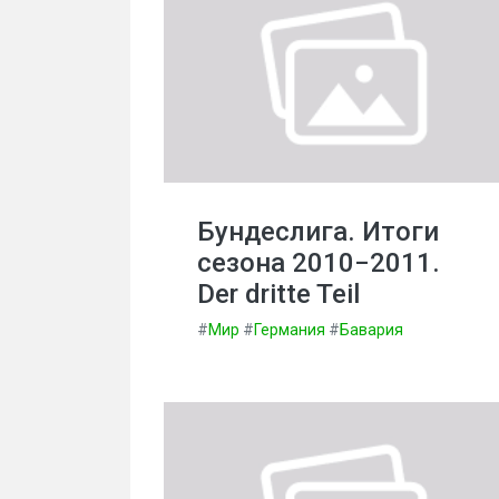
Бундеслига. Итоги
сезона 2010−2011.
Der dritte Teil
#
Мир
#
Германия
#
Бавария