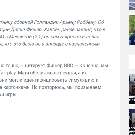
тнику сборной Голландии Арьену Роббену. Об
ции Делия Фишер. Хавбек ранее заявил, что в
М с Мексикой (2:1) он симулировал и делал
л, что это было не в эпизоде с назначенным
но точно, – цитирует Фишер BBC. – Конечно, мы
ir play. Матч обслуживают судьи, а их
ы они могли идентифицировать симуляцию и
ие карточками. Но повторюсь, мы призываем
й игры.