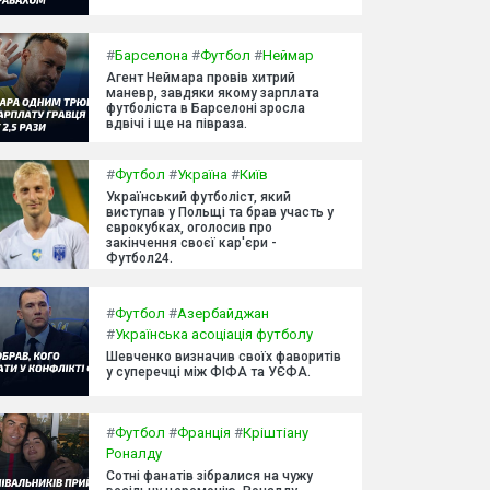
#
Барселона
#
Футбол
#
Неймар
Агент Неймара провів хитрий
маневр, завдяки якому зарплата
футболіста в Барселоні зросла
вдвічі і ще на півраза.
#
Футбол
#
Україна
#
Київ
Український футболіст, який
виступав у Польщі та брав участь у
єврокубках, оголосив про
закінчення своєї кар'єри -
Футбол24.
#
Футбол
#
Азербайджан
#
Українська асоціація футболу
Шевченко визначив своїх фаворитів
у суперечці між ФІФА та УЄФА.
#
Футбол
#
Франція
#
Кріштіану
Роналду
Сотні фанатів зібралися на чужу