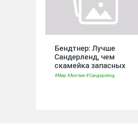
Бендтнер: Лучше
Сандерленд, чем
скамейка запасных
#
Мир
#
Англия
#
Сандерленд