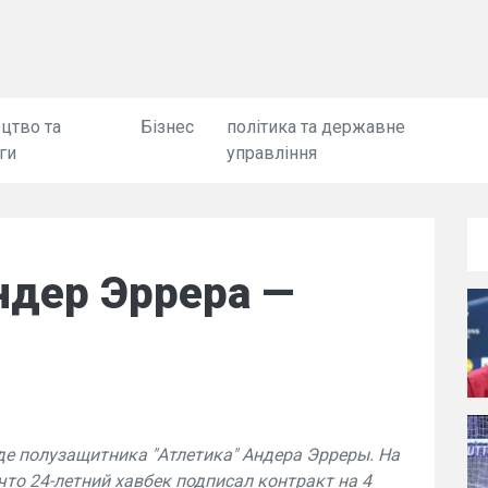
цтво та
Бізнес
політика та державне
ги
управління
ндер Эррера —
де полузащитника "Атлетика" Андера Эрреры. На
то 24-летний хавбек подписал контракт на 4