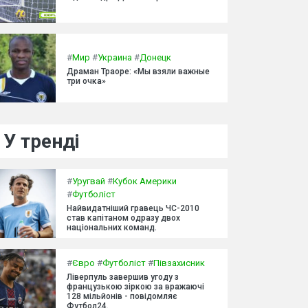
#
Мир
#
Украина
#
Донецк
Драман Траоре: «Мы взяли важные
три очка»
У тренді
#
Уругвай
#
Кубок Америки
#
Футболіст
Найвидатніший гравець ЧС-2010
став капітаном одразу двох
національних команд.
#
Євро
#
Футболіст
#
Півзахисник
Ліверпуль завершив угоду з
французькою зіркою за вражаючі
128 мільйонів - повідомляє
Футбол24.