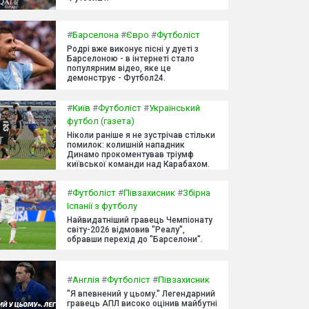
#
Барселона
#
Євро
#
Футболіст
Родрі вже виконує пісні у дуеті з
Барселоною - в інтернеті стало
популярним відео, яке це
демонструє - Футбол24.
#
Київ
#
Футболіст
#
Український
футбол (газета)
Ніколи раніше я не зустрічав стільки
помилок: колишній нападник
Динамо прокоментував тріумф
київської команди над Карабахом.
#
Футболіст
#
Півзахисник
#
Збірна
Іспанії з футболу
Найвидатніший гравець Чемпіонату
світу-2026 відмовив "Реалу",
обравши перехід до "Барселони".
#
Англія
#
Футболіст
#
Півзахисник
"Я впевнений у цьому." Легендарний
гравець АПЛ високо оцінив майбутні