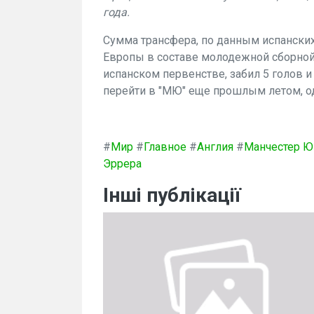
года.
Сумма трансфера, по данным испански
Европы в составе молодежной сборной 
испанском первенстве, забил 5 голов и
перейти в "МЮ" еще прошлым летом, о
#
Мир
#
Главное
#
Англия
#
Манчестер Ю
Эррера
Інші публікації