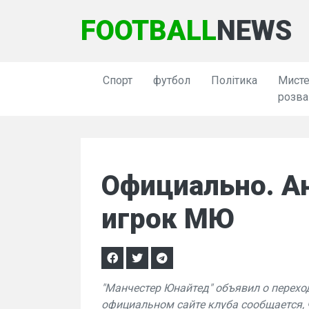
FOOTBALL
NEWS
Спорт
футбол
Політика
Мисте
розва
Официально. А
игрок МЮ
"Манчестер Юнайтед" объявил о перехо
официальном сайте клуба сообщается, ч