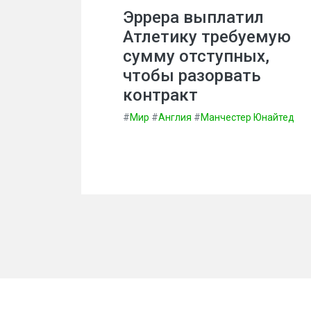
Эррера выплатил
Атлетику требуемую
сумму отступных,
чтобы разорвать
контракт
#
Мир
#
Англия
#
Манчестер Юнайтед