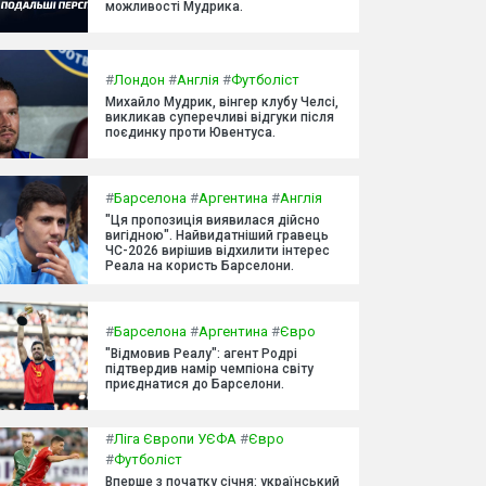
можливості Мудрика.
#
Лондон
#
Англія
#
Футболіст
Михайло Мудрик, вінгер клубу Челсі,
викликав суперечливі відгуки після
поєдинку проти Ювентуса.
#
Барселона
#
Аргентина
#
Англія
"Ця пропозиція виявилася дійсно
вигідною". Найвидатніший гравець
ЧС-2026 вирішив відхилити інтерес
Реала на користь Барселони.
#
Барселона
#
Аргентина
#
Євро
"Відмовив Реалу": агент Родрі
підтвердив намір чемпіона світу
приєднатися до Барселони.
#
Ліга Європи УЄФА
#
Євро
#
Футболіст
Вперше з початку січня: український