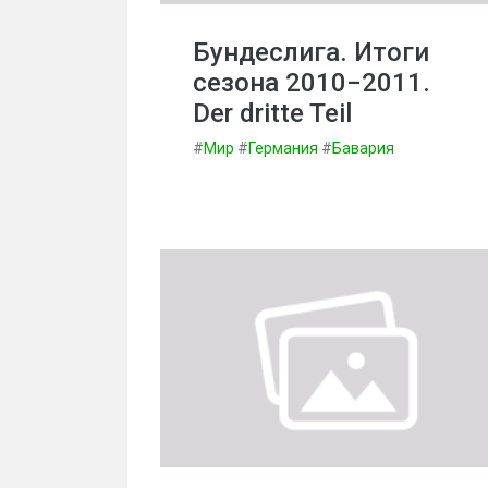
Бундеслига. Итоги
сезона 2010−2011.
Der dritte Teil
#
Мир
#
Германия
#
Бавария