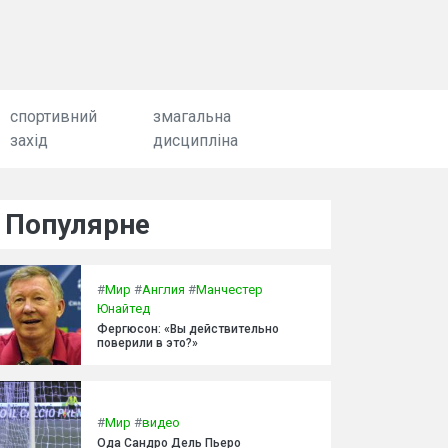
спортивний
змагальна
захід
дисципліна
Популярне
#
Мир
#
Англия
#
Манчестер
Юнайтед
Фергюсон: «Вы действительно
поверили в это?»
#
Мир
#
видео
Ода Сандро Дель Пьеро