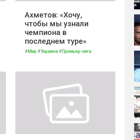
Ахметов: «Хочу,
чтобы мы узнали
чемпиона в
последнем туре»
#
Мир
#
Украина
#
Премьер-лига