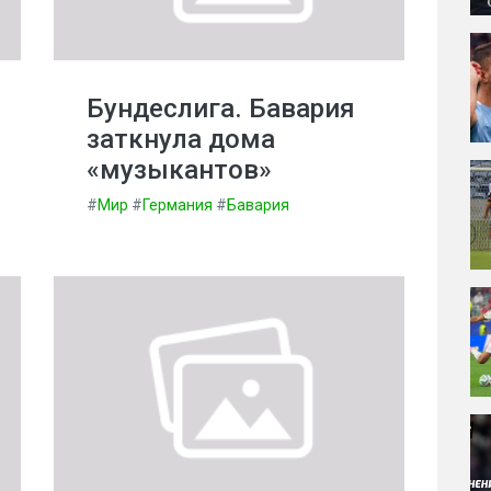
Бундеслига. Бавария
заткнула дома
«музыкантов»
#
Мир
#
Германия
#
Бавария