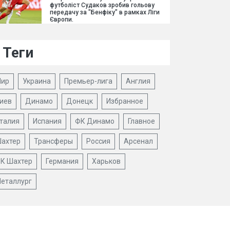
футболіст Судаков зробив гольову
передачу за "Бенфіку" в рамках Ліги
Європи.
Теги
ир
Украина
Премьер-лига
Англия
иев
Динамо
Донецк
Избранное
талия
Испания
ФК Динамо
Главное
ахтер
Трансферы
Россия
Арсенал
К Шахтер
Германия
Харьков
еталлург