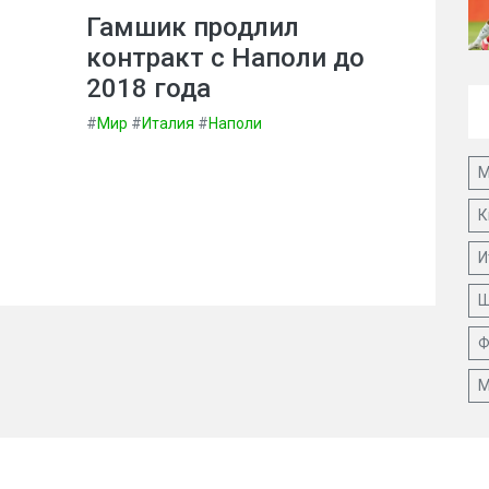
Гамшик продлил
контракт с Наполи до
2018 года
#
Мир
#
Италия
#
Наполи
М
К
И
Ш
Ф
М