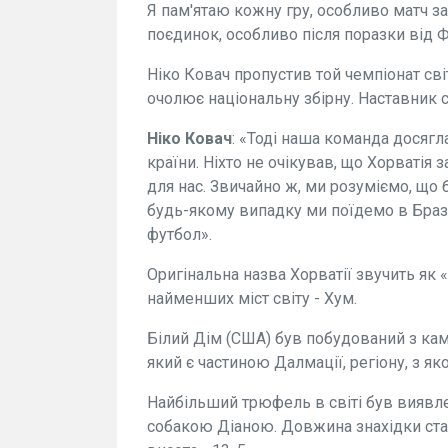
Я пам'ятаю кожну гру, особливо матч за
поєдинок, особливо після поразки від Фр
Ніко Ковач пропустив той чемпіонат св
очолює національну збірну. Наставник с
Ніко Ковач
: «Тоді наша команда досягл
країни. Ніхто не очікував, що Хорватія 
для нас. Звичайно ж, ми розуміємо, що 
будь-якому випадку ми поїдемо в Браз
футбол».
Оригінальна назва Хорватії звучить як «
найменших міст світу - Хум.
Білий Дім (США) був побудований з кам
який є частиною Далмації, регіону, з я
Найбільший трюфель в світі був виявле
собакою Діаною. Довжина знахідки стано