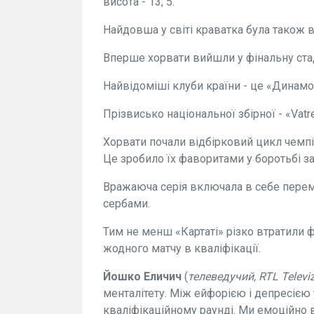
висота - 13, 5.
Найдовша у світі краватка була також в
Вперше хорвати вийшли у фінальну стад
Найвідоміші клуби країни - це «Динамо»
Прізвисько національної збірної - «Vatre
Хорвати почали відбірковий цикл чемпіон
Це зробило їх фаворитами у боротьбі за
Вражаюча серія включала в себе перемо
сербами.
Тим не менш «Картаті» різко втратили ф
жодного матчу в кваліфікації.
Йошко Еличич
(
телеведучий, RTL Televiz
менталітету. Між ейфорією і депресією у
кваліфікаційному раунді. Ми емоційно