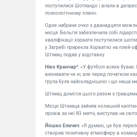
поступилися Шотландії і впали в депре
психологічному плані».
Одне набране очко з дванадцяти можлив
місця. Бельгія забезпечила собі лідерс
кваліфікації хорвати поступилися шотла
у Загребі прирекла Хорватію на плей-о
Штімац подав у відставку.
Ніко Кранчар*
: «У футболі всяке буває
визнавати чи ні, але перед початком кв
група була найскладнішою і що наша ме
Штімац домігся цього разом з гравцями.
Місце Штімаца зайняв колишній капітан
провів за неї 83 матчі, виступав на світ
Йошко Еличич
: «Я думаю, це був пере
створив позитивну атмосферу в команді.