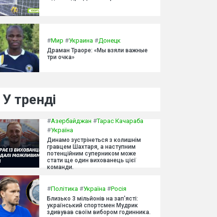
#
Мир
#
Украина
#
Донецк
Драман Траоре: «Мы взяли важные
три очка»
У тренді
#
Азербайджан
#
Тарас Качараба
#
Україна
Динамо зустрінеться з колишнім
гравцем Шахтаря, а наступним
потенційним суперником може
стати ще один вихованець цієї
команди.
#
Політика
#
Україна
#
Росія
Близько 3 мільйонів на зап'ясті:
український спортсмен Мудрик
здивував своїм вибором годинника.