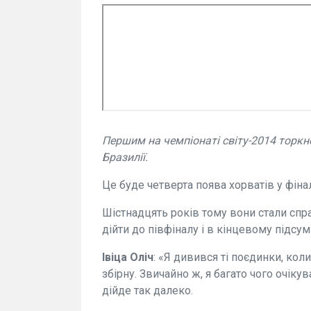
Першим на чемпіонаті світу-2014 торкне
Бразилії.
Це буде четверта поява хорватів у фінал
Шістнадцять років тому вони стали спра
дійти до півфіналу і в кінцевому підсум
Івіца Оліч
: «Я дивився ті поєдинки, кол
збірну. Звичайно ж, я багато чого очіку
дійде так далеко.