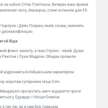
же за собою Стіпе Плетікоса. Ветеран вже провів
чемпіонат світу, ймовірно, стане останнім для 35-
 Чорлука і Деян Ловрен, який, схоже, замінить
 дискваліфікацію.
гой Віда
.
й фланг захисту, а Іван Стрініч - лівий. Дуже
а Ракітіча і Луки Модріча. Обидва провели
кий відрізняється бійцівським характером.
зу воротам суперника Івіца Оліч.
Манджукіч пропустить матч-відкриття проти
яється у Едуардо і Нікіци Єлавіча.
з тих пір, як я сам був гравцем.