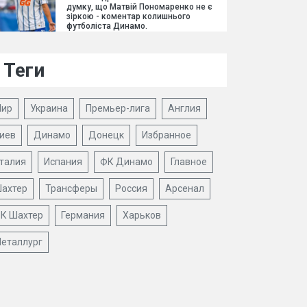
думку, що Матвій Пономаренко не є
зіркою - коментар колишнього
футболіста Динамо.
Теги
ир
Украина
Премьер-лига
Англия
иев
Динамо
Донецк
Избранное
талия
Испания
ФК Динамо
Главное
ахтер
Трансферы
Россия
Арсенал
К Шахтер
Германия
Харьков
еталлург