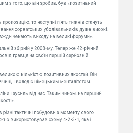
им з того, що він зробив, був «позитивний
 пропозицію, то наступні п'ять тижнів стануть
вання хорватських уболівальників дуже високі.
завжди чекають виходу на великі форуми».
ьній збірній у 2008-му. Тепер же 42-річний
освід гравця на своїй першій серйозній
 великою кількістю позитивних якостей. Він
ччині, і володіє німецьким менталітетом.
ни і зусиль від нас. Таким чином, на перший
кості».
різні тактичні побудови з моменту свого
жно використовував схему 4-2-3-1, яка і