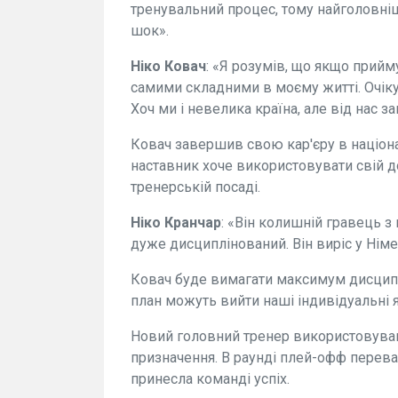
тренувальний процес, тому найголовніш
шок».
Ніко Ковач
: «Я розумів, що якщо прийму
самими складними в моєму житті. Очіку
Хоч ми і невелика країна, але від нас 
Ковач завершив свою кар'єру в націонал
наставник хоче використовувати свій д
тренерській посаді.
Ніко Кранчар
: «Він колишній гравець з
дуже дисциплінований. Він виріс у Німе
Ковач буде вимагати максимум дисциплі
план можуть вийти наші індивідуальні я
Новий головний тренер використовував 
призначення. В раунді плей-офф перева
принесла команді успіх.