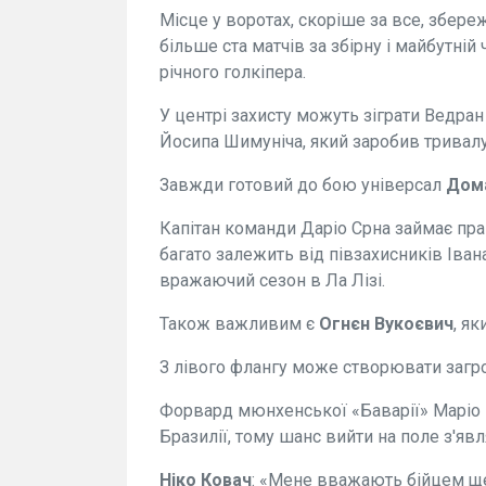
Місце у воротах, скоріше за все, збере
більше ста матчів за збірну і майбутній 
річного голкіпера.
У центрі захисту можуть зіграти Ведран
Йосипа Шимуніча, який заробив тривалу
Завжди готовий до бою універсал
Дома
Капітан команди Даріо Срна займає прави
багато залежить від півзахисників Іван
вражаючий сезон в Ла Лізі.
Також важливим є
Огнєн Вукоєвич
, я
З лівого флангу може створювати загро
Форвард мюнхенської «Баварії» Маріо 
Бразилії, тому шанс вийти на поле з'явл
Ніко Ковач
: «Мене вважають бійцем ще 