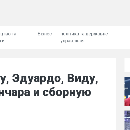
цтво та
Бізнес
політика та державне
ги
управління
у, Эдуардо, Виду,
нчара и сборную