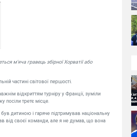
ться м'яча гравець збірної Хорватії або
ьній частині світової першості.
вжнім відкриттям турніру у Франції, зуміли
ку посіли третє місце.
и був дитиною і гаряче підтримував національну
вав від своєї команди, але я не думав, що вона