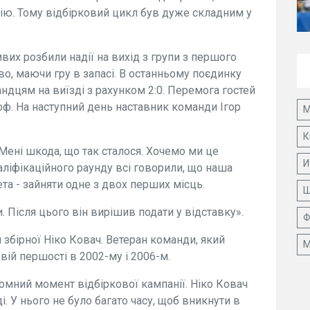
сію. Тому відбірковий цикл був дуже складним у
их розбили надії на вихід з групи з першого
тво, маючи гру в запасі. В останньому поєдинку
ндцям на виїзді з рахунком 2:0. Перемога гостей
фф. На наступний день наставник команди Ігор
М
К
. Мені шкода, що так сталося. Хочемо ми це
И
аліфікаційного раунду всі говорили, що наша
та - зайняти одне з двох перших місць.
Ш
 Після цього він вирішив подати у відставку».
Ф
 збірної Ніко Ковач. Ветеран команди, який
М
овій першості в 2002-му і 2006-м.
ломний момент відбіркової кампанії. Ніко Ковач
 У нього не було багато часу, щоб вникнути в