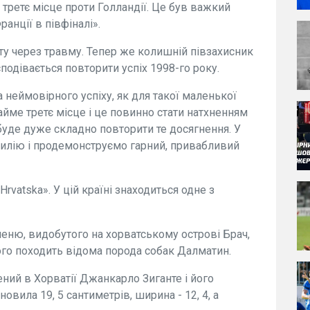
 третє місце проти Голландії. Це був важкий
анції в півфіналі».
іту через травму. Тепер же колишній півзахисник
подівається повторити успіх 1998-го року.
а неймовірного успіху, як для такої маленької
займе третє місце і це повинно стати натхненням
буде дуже складно повторити те досягнення. У
илію і продемонструємо гарний, привабливий
Hrvatska». У цій країні знаходиться одне з
еню, видобутого на хорватському острові Брач,
кого походить відома порода собак Далматин.
ний в Хорватії Джанкарло Зиганте і його
вила 19, 5 сантиметрів, ширина - 12, 4, а