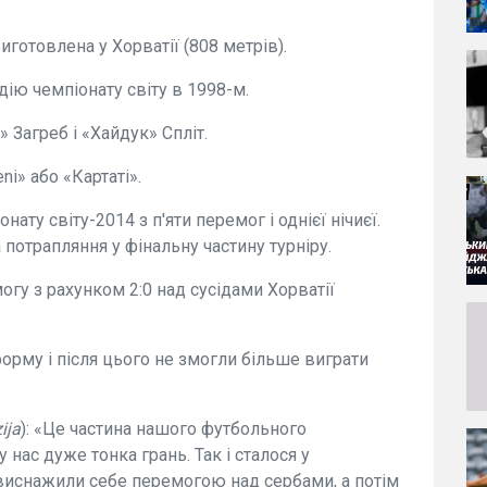
иготовлена у Хорватії (808 метрів).
ію чемпіонату світу в 1998-м.
 Загреб і «Хайдук» Спліт.
ni» або «Картаті».
ату світу-2014 з п'яти перемог і однієї нічиєї.
 потрапляння у фінальну частину турніру.
гу з рахунком 2:0 над сусідами Хорватії
орму і після цього не змогли більше виграти
ija
): «Це частина нашого футбольного
 нас дуже тонка грань. Так і сталося у
 виснажили себе перемогою над сербами, а потім