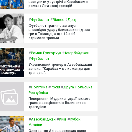
виступити у зустрічі з Карабахом в
рамках Ліги конференцій.
#
Футболіст
#
Бізнес
#
Дощ
Футболіст трагічно загинув
внаслідок удару блискавки під час
гри в Таїланді, а ще 12 осіб
отримали травми.
#
Роман Григорчук
#
Азербайджан
#
Футболіст
Український тренер в Азербайджані
заявив: "Карабах – це команда для
тренерів".
#
Політика
#
Росія
#
Друга Польська
Республіка
Повернення Мудрика: українського
гравця асоціюють із Волинською
трагедією.
#
Азербайджан
#
Київ
#
Кубок
України
Олександр Алієв висловив свою