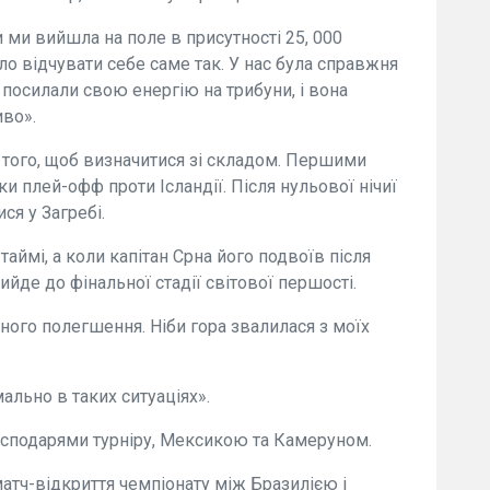
ми вийшла на поле в присутності 25, 000
о відчувати себе саме так. У нас була справжня
посилали свою енергію на трибуни, і вона
иво».
я того, щоб визначитися зі складом. Першими
 плей-офф проти Ісландії. Після нульової нічиї
ся у Загребі.
ймі, а коли капітан Срна його подвоїв після
ийде до фінальної стадії світової першості.
рного полегшення. Ніби гора звалилася з моїх
ально в таких ситуаціях».
господарями турніру, Мексикою та Камеруном.
матч-відкриття чемпіонату між Бразилією і