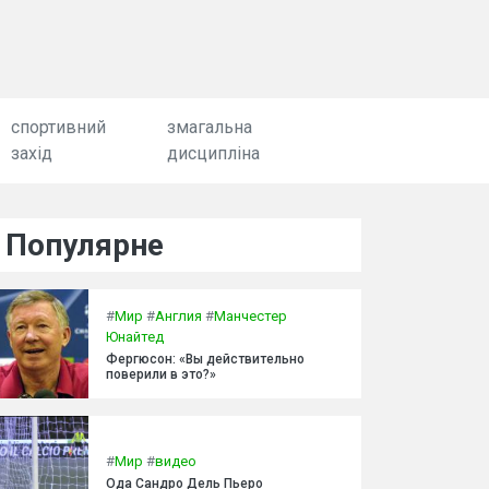
спортивний
змагальна
захід
дисципліна
Популярне
#
Мир
#
Англия
#
Манчестер
Юнайтед
Фергюсон: «Вы действительно
поверили в это?»
#
Мир
#
видео
Ода Сандро Дель Пьеро