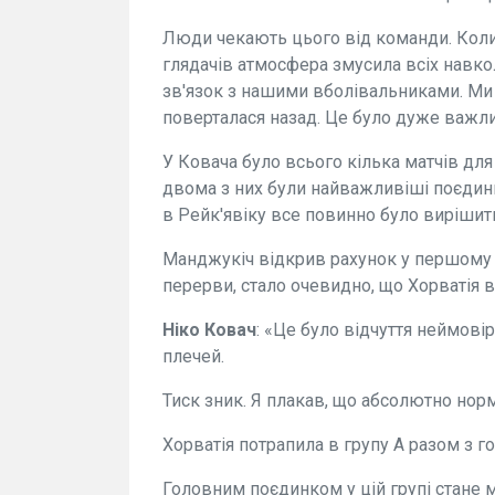
Люди чекають цього від команди. Коли 
глядачів атмосфера змусила всіх навкол
зв'язок з нашими вболівальниками. Ми 
поверталася назад. Це було дуже важл
У Ковача було всього кілька матчів дл
двома з них були найважливіші поєдинки
в Рейк'явіку все повинно було вирішити
Манджукіч відкрив рахунок у першому та
перерви, стало очевидно, що Хорватія в
Ніко Ковач
: «Це було відчуття неймові
плечей.
Тиск зник. Я плакав, що абсолютно норм
Хорватія потрапила в групу А разом з 
Головним поєдинком у цій групі стане 