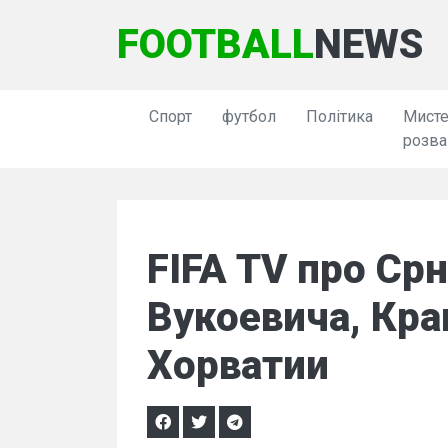
FOOTBALL
NEWS
Спорт
футбол
Політика
Мисте
розва
FIFA TV про Срн
Вукоевича, Кра
Хорватии