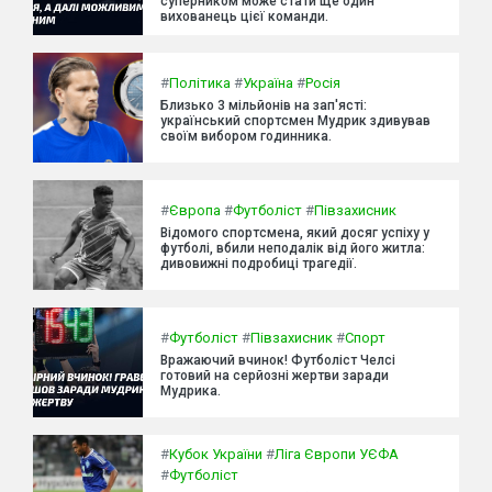
суперником може стати ще один
вихованець цієї команди.
#
Політика
#
Україна
#
Росія
Близько 3 мільйонів на зап'ясті:
український спортсмен Мудрик здивував
своїм вибором годинника.
#
Європа
#
Футболіст
#
Півзахисник
Відомого спортсмена, який досяг успіху у
футболі, вбили неподалік від його житла:
дивовижні подробиці трагедії.
#
Футболіст
#
Півзахисник
#
Спорт
Вражаючий вчинок! Футболіст Челсі
готовий на серйозні жертви заради
Мудрика.
#
Кубок України
#
Ліга Європи УЄФА
#
Футболіст