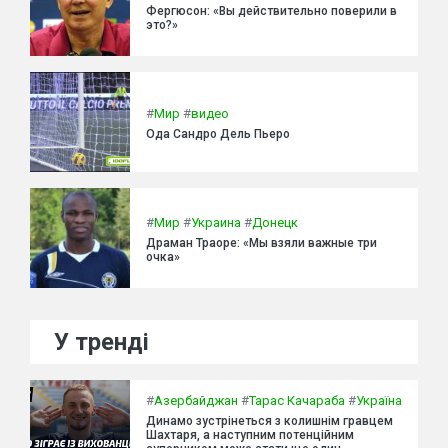
Фергюсон: «Вы действительно поверили в
это?»
#
Мир
#
видео
Ода Сандро Дель Пьеро
#
Мир
#
Украина
#
Донецк
Драман Траоре: «Мы взяли важные три
очка»
У тренді
#
Азербайджан
#
Тарас Качараба
#
Україна
Динамо зустрінеться з колишнім гравцем
Шахтаря, а наступним потенційним