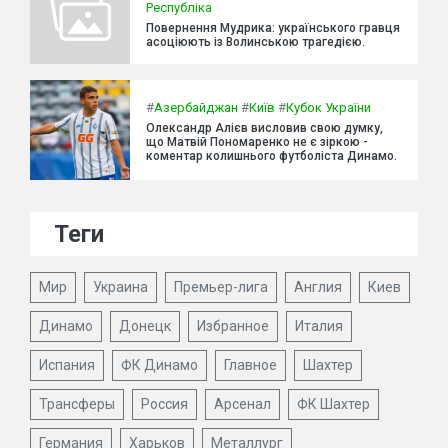
Республіка
Повернення Мудрика: українського гравця
асоціюють із Волинською трагедією.
#
Азербайджан
#
Київ
#
Кубок України
Олександр Алієв висловив свою думку,
що Матвій Пономаренко не є зіркою -
коментар колишнього футболіста Динамо.
Теги
Мир
Украина
Премьер-лига
Англия
Киев
Динамо
Донецк
Избранное
Италия
Испания
ФК Динамо
Главное
Шахтер
Трансферы
Россия
Арсенал
ФК Шахтер
Германия
Харьков
Металлург