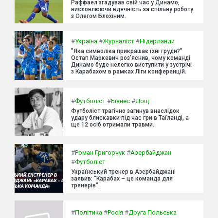
Раффаел згадував свій час у Динамо,
висловлюючи вдячність за спільну роботу
з Олегом Блохіним.
#
Україна
#
Журналіст
#
Нідерланди
"Яка символіка прикрашає їхні груди?"
Остап Маркевич роз'яснив, чому команді
Динамо буде нелегко виступити у зустрічі
з Карабахом в рамках Ліги конференцій.
#
Футболіст
#
Бізнес
#
Дощ
Футболіст трагічно загинув внаслідок
удару блискавки під час гри в Таїланді, а
ще 12 осіб отримали травми.
#
Роман Григорчук
#
Азербайджан
#
Футболіст
Український тренер в Азербайджані
заявив: "Карабах – це команда для
тренерів".
#
Політика
#
Росія
#
Друга Польська