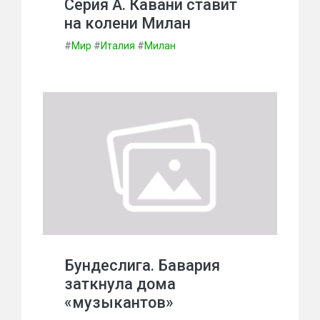
Серия А. Кавани ставит
на колени Милан
#
Мир
#
Италия
#
Милан
Бундеслига. Бавария
заткнула дома
«музыкантов»