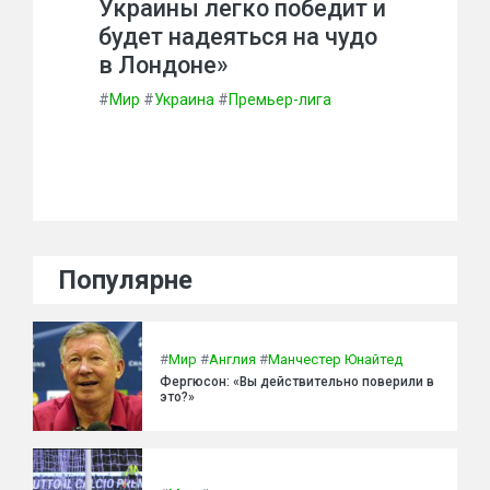
Украины легко победит и
будет надеяться на чудо
в Лондоне»
#
Мир
#
Украина
#
Премьер-лига
Популярне
#
Мир
#
Англия
#
Манчестер Юнайтед
Фергюсон: «Вы действительно поверили в
это?»