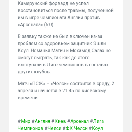
Камерунский форвард не успел
восстановиться после травмы, полученной
им в игре чемпионата Англии против
«Арсенала» (6:0).
В заявку также не был включен из-за
проблем со здоровьем защитник Эшли
Коул. Неманья Матич и Мохамед Салах не
смогут сыграть, так как до этого
выступали в Лиге чемпионов в составах
других клубов.
Матч «ПСЖ» – «Челси» состоится в среду, 2
апреля и начнется в 21:45 по киевскому
времени.
#
Мир
#
Англия
#
Киев
#
Арсенал
#
Лига
Чемпионов
#
Челси
#
ФК Челси
#
Коул