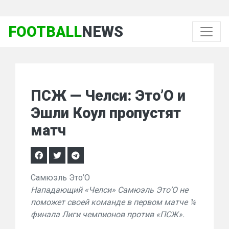
FOOTBALL
NEWS
ПСЖ — Челси: Это’О и
Эшли Коул пропустят
матч
Самюэль Это’О
Нападающий «Челси» Самюэль Это’О не
поможет своей команде в первом матче ¼
финала Лиги чемпионов против «ПСЖ».