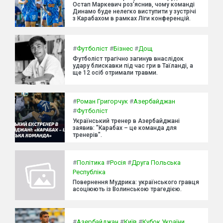
Остап Маркевич роз'яснив, чому команді
Динамо буде нелегко виступити у зустрічі
з Карабахом в рамках Ліги конференцій.
#
Футболіст
#
Бізнес
#
Дощ
Футболіст трагічно загинув внаслідок
удару блискавки під час гри в Таїланді, а
ще 12 осіб отримали травми.
#
Роман Григорчук
#
Азербайджан
#
Футболіст
Український тренер в Азербайджані
заявив: "Карабах – це команда для
тренерів".
#
Політика
#
Росія
#
Друга Польська
Республіка
Повернення Мудрика: українського гравця
асоціюють із Волинською трагедією.
#
Азербайджан
#
Київ
#
Кубок України