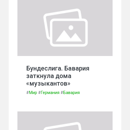
Бундеслига. Бавария
заткнула дома
«музыкантов»
#
Мир
#
Германия
#
Бавария