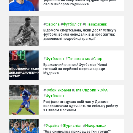
своїм вибором годинника.
#
Європа
#
Футболіст
#
Півзахисник
Відомого спортсмена, який досяг успіху у
футболі, вбили неподалік від його житла:
дивовижні подробиці трагедії.
#
Футболіст
#
Півзахисник
#
Спорт
Вражаючий вчинок! Футболіст Челсі
готовий на серйозні жертви заради
Мудрика.
#
Кубок України
#
Ліга Європи УЄФА
#
Футболіст
Раффаел згадував свій час у Динамо,
висловлюючи вдячність за спільну роботу
з Олегом Блохіним.
#
Україна
#
Журналіст
#
Нідерланди
"Яка символіка прикрашає їхні груди?"