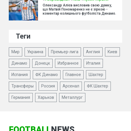
Олександр Алієв висловив свою думку,
що Матвій Пономаренко не є зіркою -
коментар колишнього футболіста Динамо.
Теги
Мир
Украина
Премьер-лига
Англия
Киев
Динамо
Донецк
Избранное
Италия
Испания
ФК Динамо
Главное
Шахтер
Трансферы
Россия
Арсенал
ФК Шахтер
Германия
Харьков
Металлург
FOOTBALL
NEWS