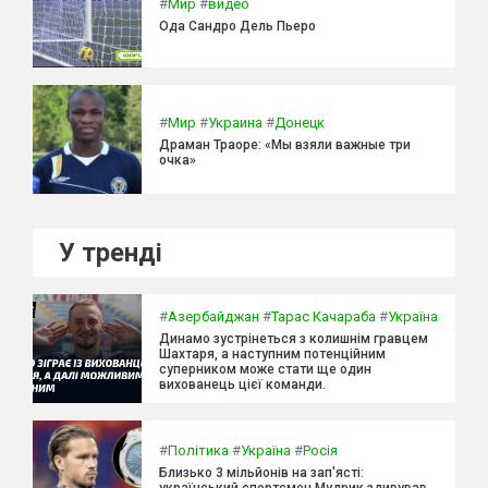
#
Мир
#
видео
Ода Сандро Дель Пьеро
#
Мир
#
Украина
#
Донецк
Драман Траоре: «Мы взяли важные три
очка»
У тренді
#
Азербайджан
#
Тарас Качараба
#
Україна
Динамо зустрінеться з колишнім гравцем
Шахтаря, а наступним потенційним
суперником може стати ще один
вихованець цієї команди.
#
Політика
#
Україна
#
Росія
Близько 3 мільйонів на зап'ясті:
український спортсмен Мудрик здивував