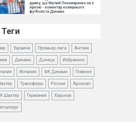
думку, що Матвій Пономаренко не є
зіркою - коментар колишнього
футболіста Динамо.
Теги
ир
Украина
Премьер-лига
Англия
иев
Динамо
Донецк
Избранное
талия
Испания
ФК Динамо
Главное
ахтер
Трансферы
Россия
Арсенал
К Шахтер
Германия
Харьков
еталлург