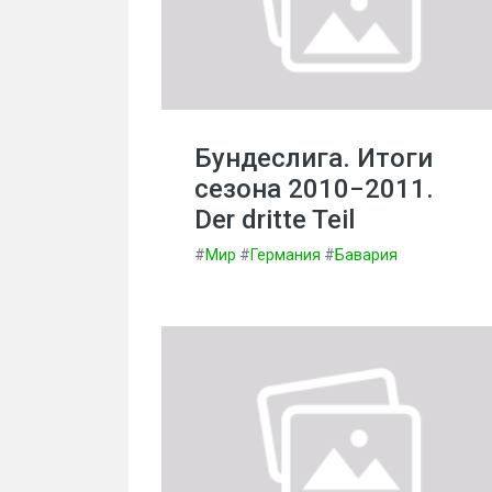
Бундеслига. Итоги
сезона 2010−2011.
Der dritte Teil
#
Мир
#
Германия
#
Бавария