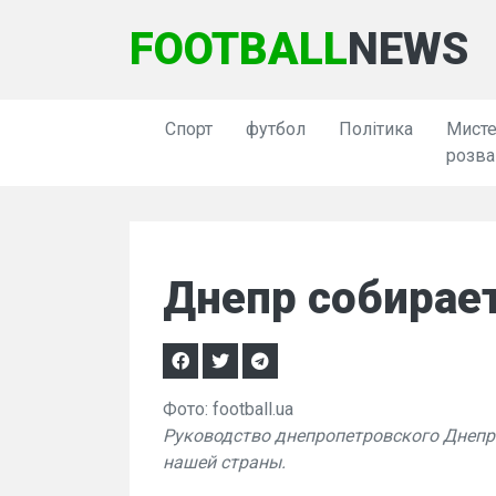
FOOTBALL
NEWS
Спорт
футбол
Політика
Мисте
розва
Днепр собирае
Фото: football.ua
Руководство днепропетровского Днепр
нашей страны.