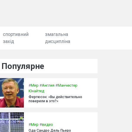
спортивний
змагальна
захід
дисципліна
Популярне
#
Мир
#
Англия
#
Манчестер
Юнайтед
Фергюсон: «Вы действительно
поверили в это?»
#
Мир
#
видео
Ода Сандро Дель Пьеро