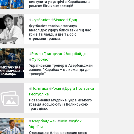
виступити у зустрічі з Карабахом в
рамках Ліги конференцій.
#
Футболіст
#
Бізнес
#
Дощ
Футболіст трагічно загинув
внаслідок удару блискавки під час
гри в Таїланді, а ще 12 осіб
отримали травми.
#
Роман Григорчук
#
Азербайджан
#
Футболіст
Український тренер в Азербайджані
заявив: "Карабах – це команда для
тренерів".
#
Політика
#
Росія
#
Друга Польська
Республіка
Повернення Мудрика: українського
гравця асоціюють із Волинською
трагедією.
#
Азербайджан
#
Київ
#
Кубок
України
Олександр Алієв висловив свою