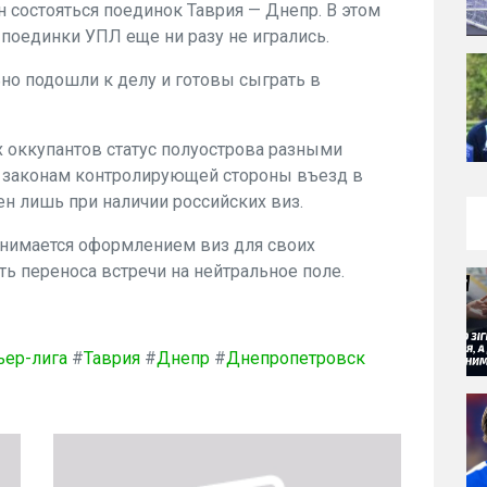
 состояться поединок Таврия — Днепр. В этом
 поединки УПЛ еще ни разу не игрались.
но подошли к делу и готовы сыграть в
 оккупантов статус полуострова разными
по законам контролирующей стороны въезд в
н лишь при наличии российских виз.
занимается оформлением виз для своих
ть переноса встречи на нейтральное поле.
ер-лига
#
Таврия
#
Днепр
#
Днепропетровск