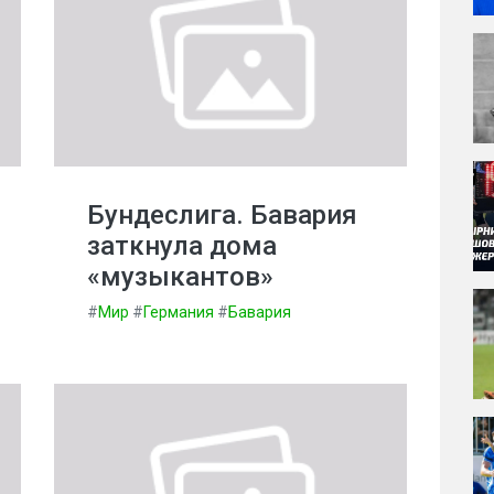
Бундеслига. Бавария
заткнула дома
«музыкантов»
#
Мир
#
Германия
#
Бавария