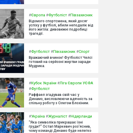
#
Європа
#
Футболіст
#
Півзахисник
Відомого спортсмена, який досяг
успіху у футболі, вбили неподалік від
його житла: дивовижні подробиці
трагедії.
#
Футболіст
#
Півзахисник
#
Спорт
Вражаючий вчинок! Футболіст Челсі
готовий на серйозні жертви заради
Мудрика.
#
Кубок України
#
Ліга Європи УЄФА
#
Футболіст
Раффаел згадував свій час у
Динамо, висловлюючи вдячність за
спільну роботу з Олегом Блохіним.
#
Україна
#
Журналіст
#
Нідерланди
"Яка символіка прикрашає їхні
груди?" Остап Маркевич роз'яснив,
чому команді Динамо буде нелегко