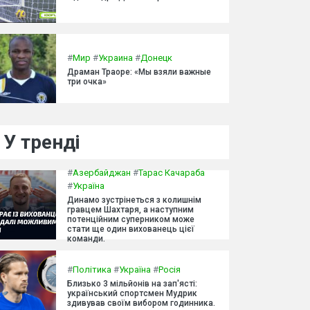
#
Мир
#
Украина
#
Донецк
Драман Траоре: «Мы взяли важные
три очка»
У тренді
#
Азербайджан
#
Тарас Качараба
#
Україна
Динамо зустрінеться з колишнім
гравцем Шахтаря, а наступним
потенційним суперником може
стати ще один вихованець цієї
команди.
#
Політика
#
Україна
#
Росія
Близько 3 мільйонів на зап'ясті:
український спортсмен Мудрик
здивував своїм вибором годинника.