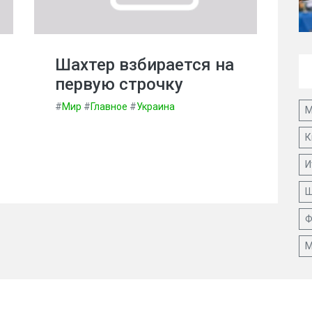
Шахтер взбирается на
первую строчку
#
Мир
#
Главное
#
Украина
М
К
И
Ш
Ф
М