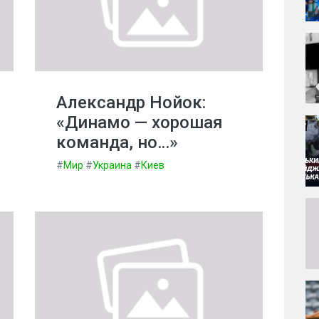
Александр Нойок:
«Динамо — хорошая
команда, но…»
#
Мир
#
Украина
#
Киев