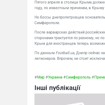
Пятого апреля в столице Крыма должен
году, по известным причинам, в Крыму
Но боссы днепропетровцев основатель
Симферополе.
После варварских действий российских
сторонами трактуется по разному, но 
Крым для иностранцев теперь возможе
По данным
Football.ua
, Днепр сейчас 
легионеров. Впрочем, не стоит исключа
#
Мир
#
Украина
#
Симферополь
#
Премь
Інші публікації