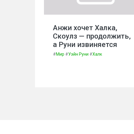
Анжи хочет Халка,
Скоулз — продолжить,
а Руни извиняется
#
Мир
#
Уэйн Руни
#
Халк