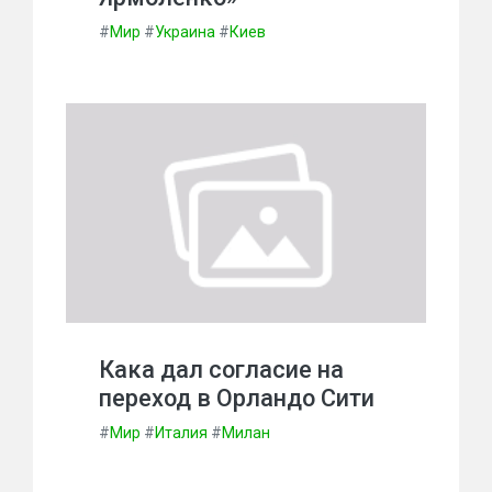
#
Мир
#
Украина
#
Киев
Кака дал согласие на
переход в Орландо Сити
#
Мир
#
Италия
#
Милан