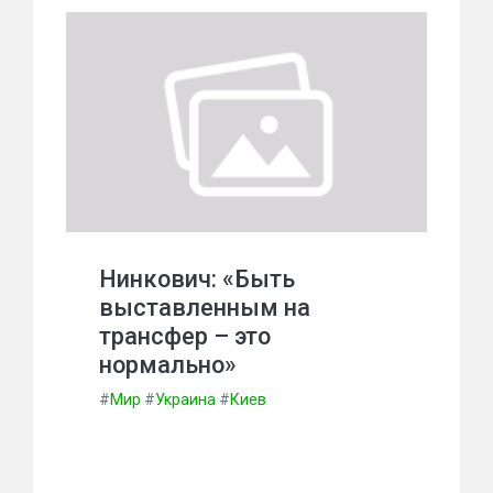
Нинкович: «Быть
выставленным на
трансфер – это
нормально»
#
Мир
#
Украина
#
Киев