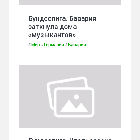
Бундеслига. Бавария
заткнула дома
«музыкантов»
#
Мир
#
Германия
#
Бавария