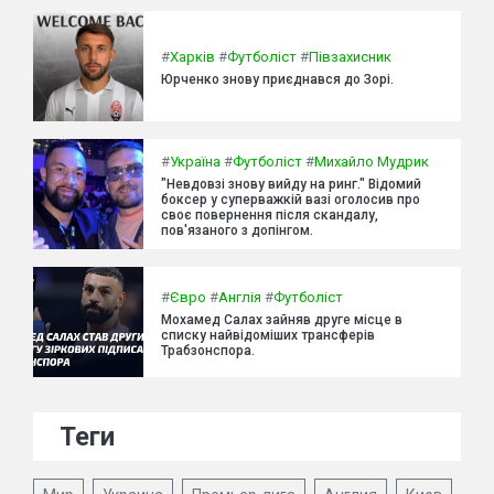
#
Харків
#
Футболіст
#
Півзахисник
Юрченко знову приєднався до Зорі.
#
Україна
#
Футболіст
#
Михайло Мудрик
"Невдовзі знову вийду на ринг." Відомий
боксер у суперважкій вазі оголосив про
своє повернення після скандалу,
пов'язаного з допінгом.
#
Євро
#
Англія
#
Футболіст
Мохамед Салах зайняв друге місце в
списку найвідоміших трансферів
Трабзонспора.
Теги