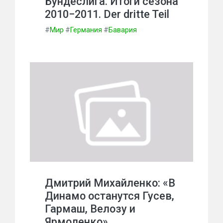
Бундеслига. Итоги сезона
2010−2011. Der dritte Teil
#
Мир
#
Германия
#
Бавария
Дмитрий Михайленко: «В
Динамо останутся Гусев,
Гармаш, Велозу и
Ярмоленко»