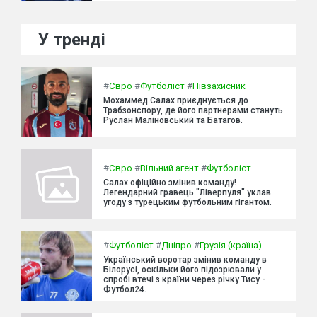
У тренді
#
Євро
#
Футболіст
#
Півзахисник
Мохаммед Салах приєднується до
Трабзонспору, де його партнерами стануть
Руслан Маліновський та Батагов.
#
Євро
#
Вільний агент
#
Футболіст
Салах офіційно змінив команду!
Легендарний гравець "Ліверпуля" уклав
угоду з турецьким футбольним гігантом.
#
Футболіст
#
Дніпро
#
Грузія (країна)
Український воротар змінив команду в
Білорусі, оскільки його підозрювали у
спробі втечі з країни через річку Тису -
Футбол24.