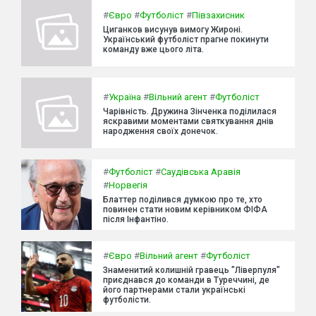
#
Євро
#
Футболіст
#
Півзахисник
Циганков висунув вимогу Жироні.
Український футболіст прагне покинути
команду вже цього літа.
#
Україна
#
Вільний агент
#
Футболіст
Чарівність. Дружина Зінченка поділилася
яскравими моментами святкування днів
народження своїх донечок.
#
Футболіст
#
Саудівська Аравія
#
Норвегія
Блаттер поділився думкою про те, хто
повинен стати новим керівником ФІФА
після Інфантіно.
#
Євро
#
Вільний агент
#
Футболіст
Знаменитий колишній гравець "Ліверпуля"
приєднався до команди в Туреччині, де
його партнерами стали українські
футболісти.