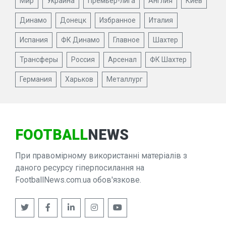
Мир
Украина
Премьер-лига
Англия
Киев
Динамо
Донецк
Избранное
Италия
Испания
ФК Динамо
Главное
Шахтер
Трансферы
Россия
Арсенал
ФК Шахтер
Германия
Харьков
Металлург
FOOTBALL
NEWS
При правомірному використанні матеріалів з
даного ресурсу гіперпосилання на
FootballNews.com.ua обов'язкове.