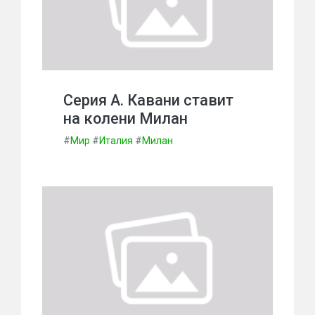
Серия А. Кавани ставит
на колени Милан
#
Мир
#
Италия
#
Милан