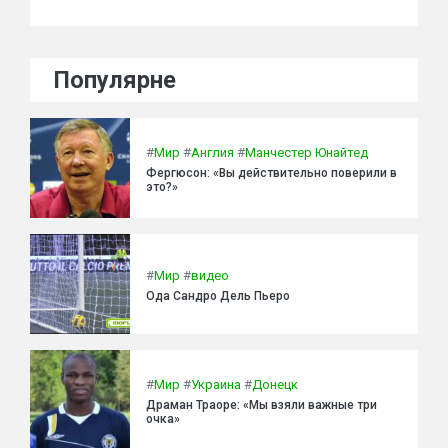
Популярне
#
Мир
#
Англия
#
Манчестер Юнайтед
Фергюсон: «Вы действительно поверили в
это?»
#
Мир
#
видео
Ода Сандро Дель Пьеро
#
Мир
#
Украина
#
Донецк
Драман Траоре: «Мы взяли важные три
очка»