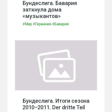
Бундеслига. Бавария
заткнула дома
«музыкантов»
#
Мир
#
Германия
#
Бавария
Бундеслига. Итоги сезона
2010−2011. Der dritte Teil