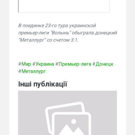
В поединке 23-го тура украинской
премьер-лиги "Волынь" обыграла донецкий
"Металлург" со счетом 3:1.
#
Мир
#
Украина
#
Премьер-лига
#
Донецк
#
Металлург
Інші публікації