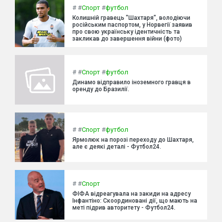
#
#
Спорт
#
футбол
Колишній гравець "Шахтаря", володіючи
російським паспортом, у Норвегії заявив
про свою українську ідентичність та
закликав до завершення війни (фото)
#
#
Спорт
#
футбол
Динамо відправило іноземного гравця в
оренду до Бразилії.
#
#
Спорт
#
футбол
Ярмолюк на порозі переходу до Шахтаря,
але є деякі деталі - Футбол24.
#
#
Спорт
ФІФА відреагувала на закиди на адресу
Інфантіно: Скоординовані дії, що мають на
меті підрив авторитету - Футбол24.