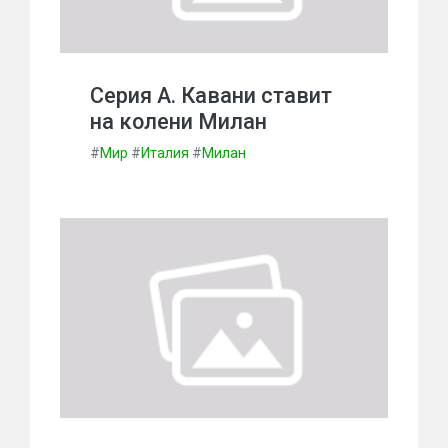
Серия А. Кавани ставит
на колени Милан
#
Мир
#
Италия
#
Милан