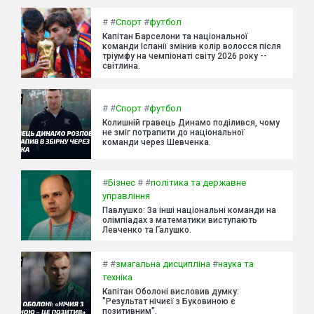
#
#
Спорт
#
футбол
Капітан Барселони та національної
команди Іспанії змінив колір волосся після
тріумфу на чемпіонаті світу 2026 року --
світлина.
#
#
Спорт
#
футбол
Колишній гравець Динамо поділився, чому
не зміг потрапити до національної
команди через Шевченка.
#
Бізнес
#
#
політика та державне
управління
Павлушко: За інші національні команди на
олімпіадах з математики виступають
Левченко та Галушко.
#
#
змагальна дисципліна
#
наука та
техніка
Капітан Оболоні висловив думку:
"Результат нічиєї з Буковиною є
позитивним".