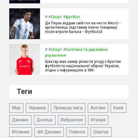
#
#
Спорт
#
футбол
Де Пауль віддав свій гол на честь Мессі -
аргентинець підставив плече товаришу
після втрати батька - Футбол24
#
#
Спорт
#
політика та державне
управління
Шахтар має намір укласти угоду з братом
футболіста національної збірної України,
згідно з інформацією в ЗМІ.
Теги
Мир
Украина
Премьер-лига
Англия
Киев
Динамо
Донецк
Избранное
Италия
Испания
ФК Динамо
Главное
Шахтер