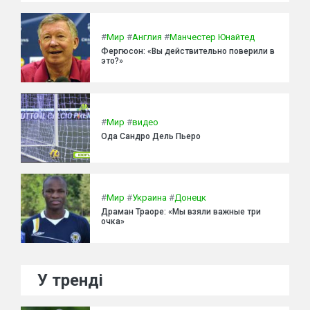
#
Мир
#
Англия
#
Манчестер Юнайтед
Фергюсон: «Вы действительно поверили в
это?»
#
Мир
#
видео
Ода Сандро Дель Пьеро
#
Мир
#
Украина
#
Донецк
Драман Траоре: «Мы взяли важные три
очка»
У тренді