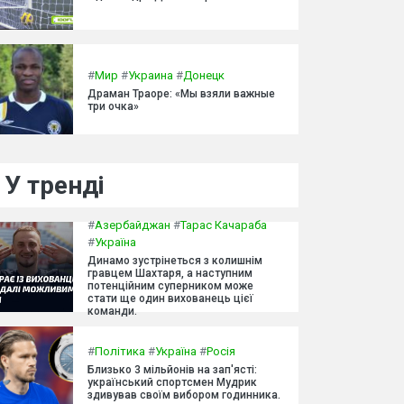
#
Мир
#
Украина
#
Донецк
Драман Траоре: «Мы взяли важные
три очка»
У тренді
#
Азербайджан
#
Тарас Качараба
#
Україна
Динамо зустрінеться з колишнім
гравцем Шахтаря, а наступним
потенційним суперником може
стати ще один вихованець цієї
команди.
#
Політика
#
Україна
#
Росія
Близько 3 мільйонів на зап'ясті:
український спортсмен Мудрик
здивував своїм вибором годинника.