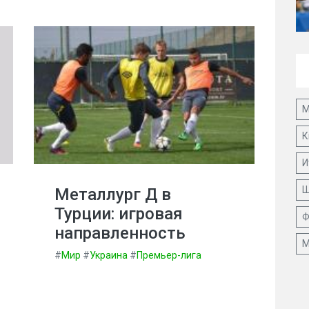
М
К
И
Ш
Металлург Д в
Турции: игровая
Ф
направленность
М
#
Мир
#
Украина
#
Премьер-лига