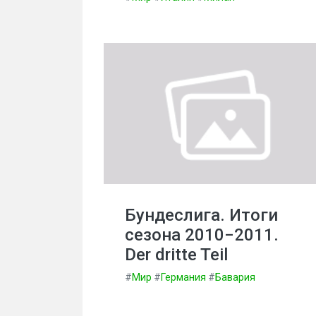
Бундеслига. Итоги
сезона 2010−2011.
Der dritte Teil
#
Мир
#
Германия
#
Бавария