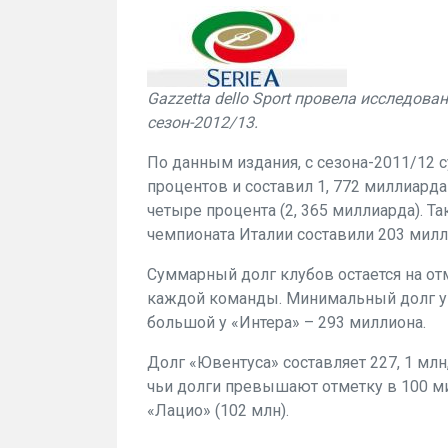
Gazzetta dello Sport провела исследов
сезон-2012/13.
По данным издания, с сезона-2011/12 
процентов и составил 1, 772 миллиард
четыре процента (2, 365 миллиарда). 
чемпионата Италии составили 203 милл
Суммарный долг клубов остается на отм
каждой команды. Минимальный долг у 
большой у «Интера» – 293 миллиона.
Долг «Ювентуса» составляет 227, 1 млн,
чьи долги превышают отметку в 100 мил
«Лацио» (102 млн).