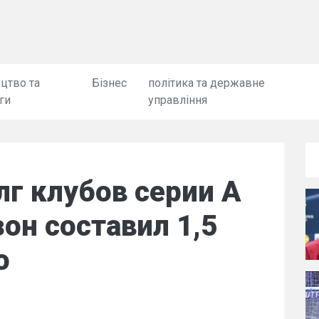
цтво та
Бізнес
політика та державне
ги
управління
г клубов серии А
он составил 1,5
о