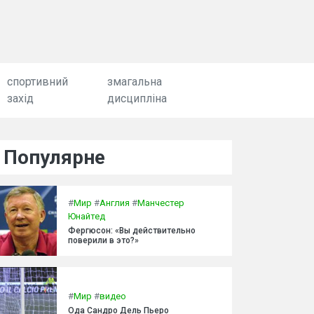
спортивний
змагальна
захід
дисципліна
Популярне
#
Мир
#
Англия
#
Манчестер
Юнайтед
Фергюсон: «Вы действительно
поверили в это?»
#
Мир
#
видео
Ода Сандро Дель Пьеро