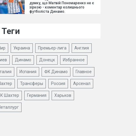
думку, що Матвій Пономаренко не є
зіркою - коментар колишнього
футболіста Динамо.
Теги
ир
Украина
Премьер-лига
Англия
иев
Динамо
Донецк
Избранное
талия
Испания
ФК Динамо
Главное
ахтер
Трансферы
Россия
Арсенал
К Шахтер
Германия
Харьков
еталлург