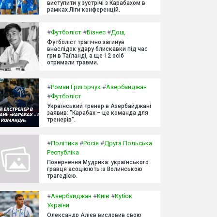
виступити у зустрічі з Карабахом в
рамках Ліги конференцій.
#
Футболіст
#
Бізнес
#
Дощ
Футболіст трагічно загинув
внаслідок удару блискавки під час
гри в Таїланді, а ще 12 осіб
отримали травми.
#
Роман Григорчук
#
Азербайджан
#
Футболіст
Український тренер в Азербайджані
заявив: "Карабах – це команда для
тренерів".
#
Політика
#
Росія
#
Друга Польська
Республіка
Повернення Мудрика: українського
гравця асоціюють із Волинською
трагедією.
#
Азербайджан
#
Київ
#
Кубок
України
Олександр Алієв висловив свою