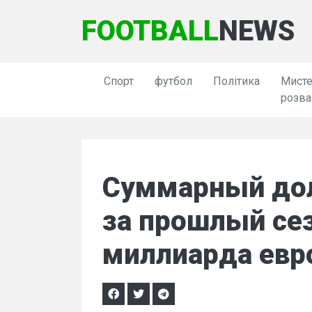
FOOTBALL
NEWS
Спорт
футбол
Політика
Мисте
розва
Суммарный дол
за прошлый сез
миллиарда евр