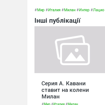
#
Мир
#
Италия
#
Милан
#
Интер
#
Лацио
Інші публікації
Серия А. Кавани
ставит на колени
Милан
#
Мир
#
Италия
#
Милан