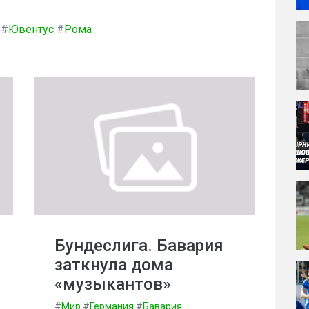
#
Ювентус
#
Рома
Бундеслига. Бавария
заткнула дома
«музыкантов»
#
Мир
#
Германия
#
Бавария