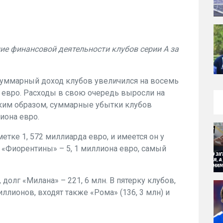
ание финансовой деятельности клубов серии А за
суммарный доход клубов увеличился на восемь
а евро. Расходы в свою очередь выросли на
Таким образом, суммарные убытки клубов
иона евро.
етке 1, 572 миллиарда евро, и имеется он у
«Фиорентины» – 5, 1 миллиона евро, самый
 долг «Милана» – 221, 6 млн. В пятерку клубов,
лионов, входят также «Рома» (136, 3 млн) и