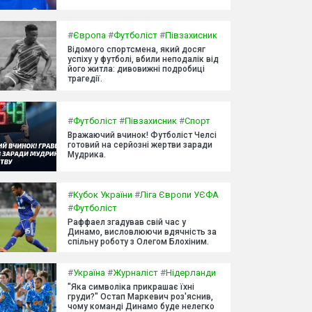
#
Європа
#
Футболіст
#
Півзахисник
Відомого спортсмена, який досяг
успіху у футболі, вбили неподалік від
його житла: дивовижні подробиці
трагедії.
#
Футболіст
#
Півзахисник
#
Спорт
Вражаючий вчинок! Футболіст Челсі
готовий на серйозні жертви заради
Мудрика.
#
Кубок України
#
Ліга Європи УЄФА
#
Футболіст
Раффаел згадував свій час у
Динамо, висловлюючи вдячність за
спільну роботу з Олегом Блохіним.
#
Україна
#
Журналіст
#
Нідерланди
"Яка символіка прикрашає їхні
груди?" Остап Маркевич роз'яснив,
чому команді Динамо буде нелегко