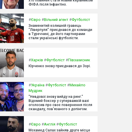
хто повинен стати новим керівником
ФІФА після Інфантіно.
#
Євро
#
Вільний агент
#
Футболіст
Знаменитий колишній гравець
"Ліверпуля" приєднався до команди
в Туреччині, де його партнерами
стали українські футболісти.
#
Харків
#
Футболіст
#
Півзахисник
Юрченко знову приєднався до Зорі.
#
Україна
#
Футболіст
#
Михайло
Мудрик
"Невдовзі знову вийду на ринг."
Відомий боксер у суперважкій вазі
оголосив про своє повернення після
скандалу, пов'язаного з допінгом.
#
Євро
#
Англія
#
Футболіст
Мохамед Салах зайняв друге місце