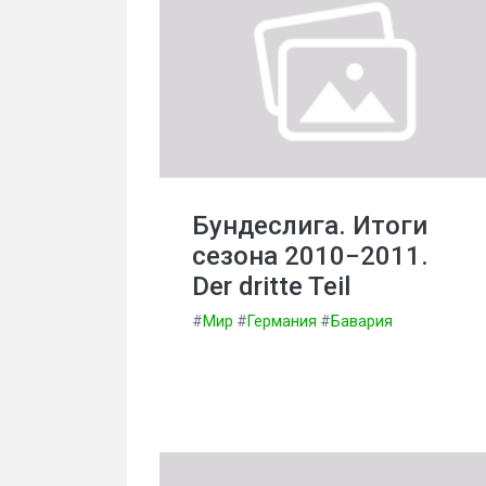
Бундеслига. Итоги
сезона 2010−2011.
Der dritte Teil
#
Мир
#
Германия
#
Бавария