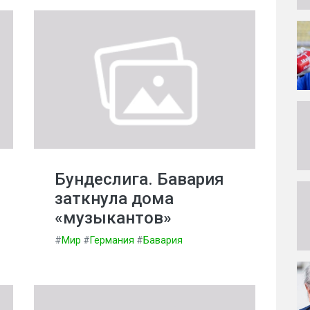
Бундеслига. Бавария
заткнула дома
«музыкантов»
#
Мир
#
Германия
#
Бавария