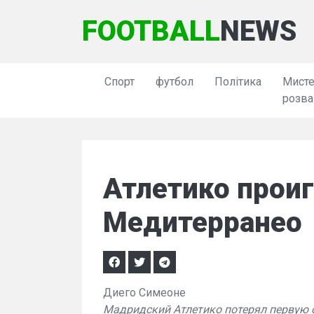
FOOTBALL
NEWS
Спорт
футбол
Політика
Мисте
розва
Атлетико проиг
Медитерранео
Диего Симеоне
Мадридский Атлетико потерял первую с