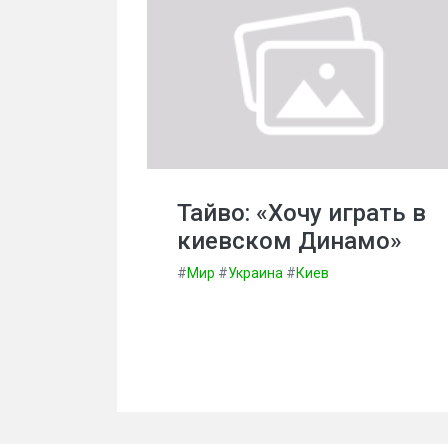
Тайво: «Хочу играть в
киевском Динамо»
#
Мир
#
Украина
#
Киев