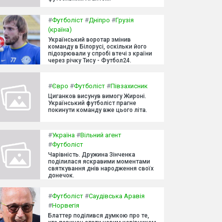
#
Футболіст
#
Дніпро
#
Грузія
(країна)
Український воротар змінив
команду в Білорусі, оскільки його
підозрювали у спробі втечі з країни
через річку Тису - Футбол24.
#
Євро
#
Футболіст
#
Півзахисник
Циганков висунув вимогу Жироні.
Український футболіст прагне
покинути команду вже цього літа.
#
Україна
#
Вільний агент
#
Футболіст
Чарівність. Дружина Зінченка
поділилася яскравими моментами
святкування днів народження своїх
донечок.
#
Футболіст
#
Саудівська Аравія
#
Норвегія
Блаттер поділився думкою про те,