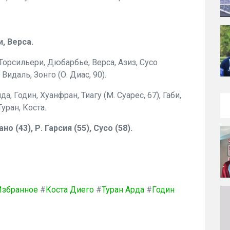
и, Верса.
Торсильери, Дюбарбье, Верса, Азиз, Сусо
 Видаль, Зонго (О. Диас, 90).
, Годин, Хуанфран, Тиагу (М. Суарес, 67), Габи,
Туран, Коста.
 (43), Р. Гарсия (55), Сусо (58).
Избранное
#
Коста Диего
#
Туран Арда
#
Годин