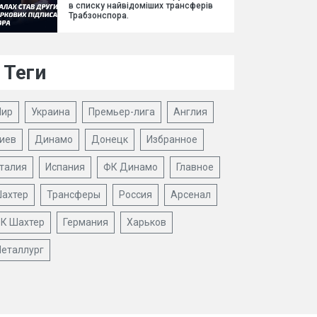
в списку найвідоміших трансферів
Трабзонспора.
Теги
ир
Украина
Премьер-лига
Англия
иев
Динамо
Донецк
Избранное
талия
Испания
ФК Динамо
Главное
ахтер
Трансферы
Россия
Арсенал
К Шахтер
Германия
Харьков
еталлург