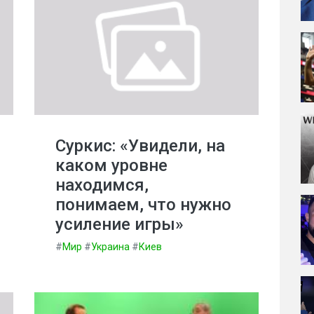
Суркис: «Увидели, на
каком уровне
находимся,
понимаем, что нужно
усиление игры»
#
Мир
#
Украина
#
Киев