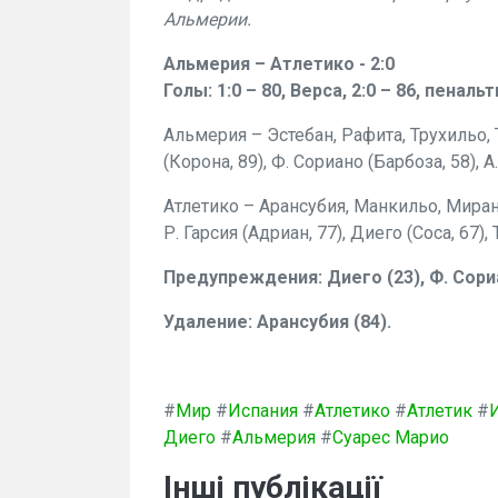
Альмерии.
Альмерия – Атлетико - 2:0
Голы: 1:0 – 80, Верса, 2:0 – 86, пенальт
Альмерия – Эстебан, Рафита, Трухильо, 
(Корона, 89), Ф. Сориано (Барбоза, 58), А.
Атлетико – Арансубия, Манкильо, Миранда
Р. Гарсия (Адриан, 77), Диего (Соса, 67), 
Предупреждения: Диего (23), Ф. Сориано
Удаление: Арансубия (84).
#
Мир
#
Испания
#
Атлетико
#
Атлетик
#
Диего
#
Альмерия
#
Суарес Марио
Інші публікації