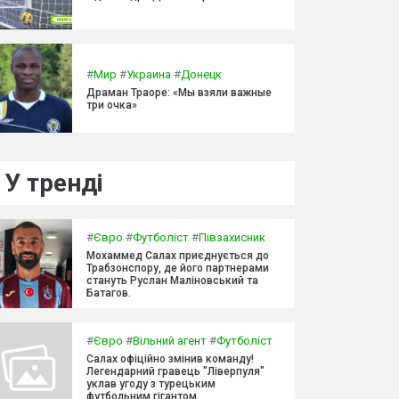
#
Мир
#
Украина
#
Донецк
Драман Траоре: «Мы взяли важные
три очка»
У тренді
#
Євро
#
Футболіст
#
Півзахисник
Мохаммед Салах приєднується до
Трабзонспору, де його партнерами
стануть Руслан Маліновський та
Батагов.
#
Євро
#
Вільний агент
#
Футболіст
Салах офіційно змінив команду!
Легендарний гравець "Ліверпуля"
уклав угоду з турецьким
футбольним гігантом.