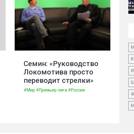
М
К
Семин: «Руководство
Локомотива просто
И
переводит стрелки»
Ш
#
Мир
#
Премьер-лига
#
Россия
Ф
М