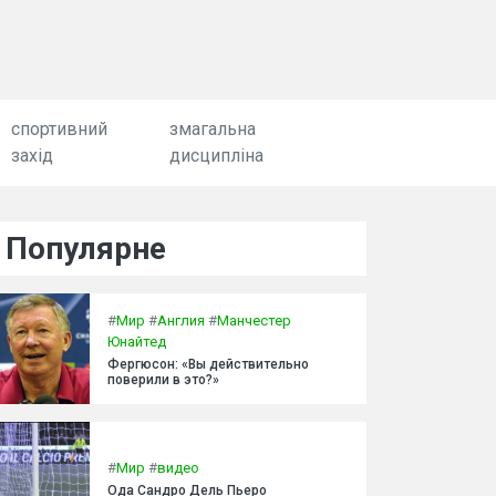
спортивний
змагальна
захід
дисципліна
Популярне
#
Мир
#
Англия
#
Манчестер
Юнайтед
Фергюсон: «Вы действительно
поверили в это?»
#
Мир
#
видео
Ода Сандро Дель Пьеро