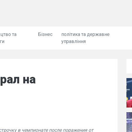
цтво та
Бізнес
політика та державне
ги
управління
рал на
трочку в чемпионате после поражения от