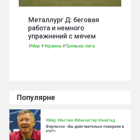
Металлург Д: беговая
работа и немного
упражнений с мячем
#
Мир
#
Украина
#
Премьер-лига
Популярне
#
Мир
#
Англия
#
Манчестер Юнайтед
Фергюсон: «Вы действительно поверили в
это?»