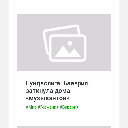
Бундеслига. Бавария
заткнула дома
«музыкантов»
#
Мир
#
Германия
#
Бавария