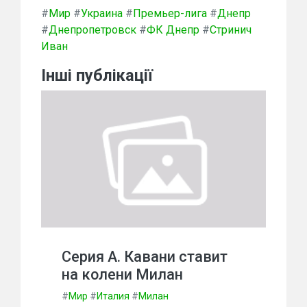
#
Мир
#
Украина
#
Премьер-лига
#
Днепр
#
Днепропетровск
#
ФК Днепр
#
Стринич
Иван
Інші публікації
Серия А. Кавани ставит
на колени Милан
#
Мир
#
Италия
#
Милан