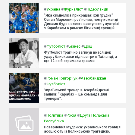
#
Україна
#
Журналіст
#
Нідерланди
"Яка символіка прикрашає їхні груди?"
Остап Маркевич роз'яснив, чому команді
Динамо буде нелегко виступити у зустрічі
з Карабахом в рамках Ліги конференцій.
#
Футболіст
#
Бізнес
#
Дощ
Футболіст трагічно загинув внаслідок
удару блискавки під час гри в Таїланді, а
ще 12 осіб отримали травми.
#
Роман Григорчук
#
Азербайджан
#
Футболіст
Український тренер в Азербайджані
заявив: "Карабах – це команда для
тренерів".
#
Політика
#
Росія
#
Друга Польська
Республіка
Повернення Мудрика: українського гравця
асоціюють із Волинською трагедією.