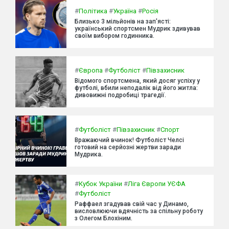
#
Політика
#
Україна
#
Росія
Близько 3 мільйонів на зап'ясті:
український спортсмен Мудрик здивував
своїм вибором годинника.
#
Європа
#
Футболіст
#
Півзахисник
Відомого спортсмена, який досяг успіху у
футболі, вбили неподалік від його житла:
дивовижні подробиці трагедії.
#
Футболіст
#
Півзахисник
#
Спорт
Вражаючий вчинок! Футболіст Челсі
готовий на серйозні жертви заради
Мудрика.
#
Кубок України
#
Ліга Європи УЄФА
#
Футболіст
Раффаел згадував свій час у Динамо,
висловлюючи вдячність за спільну роботу
з Олегом Блохіним.