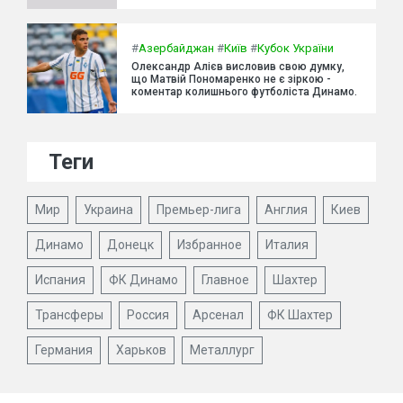
#
Азербайджан
#
Київ
#
Кубок України
Олександр Алієв висловив свою думку,
що Матвій Пономаренко не є зіркою -
коментар колишнього футболіста Динамо.
Теги
Мир
Украина
Премьер-лига
Англия
Киев
Динамо
Донецк
Избранное
Италия
Испания
ФК Динамо
Главное
Шахтер
Трансферы
Россия
Арсенал
ФК Шахтер
Германия
Харьков
Металлург