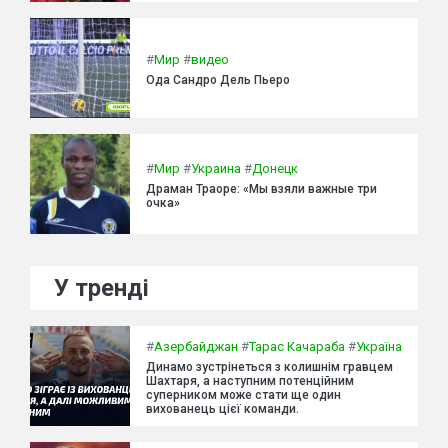
#
Мир
#
видео
Ода Сандро Дель Пьеро
#
Мир
#
Украина
#
Донецк
Драман Траоре: «Мы взяли важные три
очка»
У тренді
#
Азербайджан
#
Тарас Качараба
#
Україна
Динамо зустрінеться з колишнім гравцем
Шахтаря, а наступним потенційним
суперником може стати ще один
вихованець цієї команди.