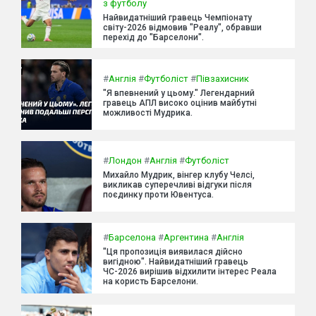
з футболу
Найвидатніший гравець Чемпіонату
світу-2026 відмовив "Реалу", обравши
перехід до "Барселони".
#
Англія
#
Футболіст
#
Півзахисник
"Я впевнений у цьому." Легендарний
гравець АПЛ високо оцінив майбутні
можливості Мудрика.
#
Лондон
#
Англія
#
Футболіст
Михайло Мудрик, вінгер клубу Челсі,
викликав суперечливі відгуки після
поєдинку проти Ювентуса.
#
Барселона
#
Аргентина
#
Англія
"Ця пропозиція виявилася дійсно
вигідною". Найвидатніший гравець
ЧС-2026 вирішив відхилити інтерес Реала
на користь Барселони.