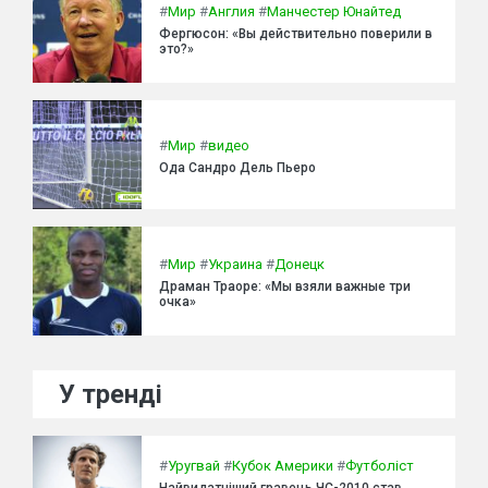
#
Мир
#
Англия
#
Манчестер Юнайтед
Фергюсон: «Вы действительно поверили в
это?»
#
Мир
#
видео
Ода Сандро Дель Пьеро
#
Мир
#
Украина
#
Донецк
Драман Траоре: «Мы взяли важные три
очка»
У тренді
#
Уругвай
#
Кубок Америки
#
Футболіст
Найвидатніший гравець ЧС-2010 став