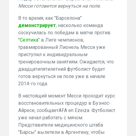
Месси готовится вернуться на поле.
В то время, как "
Барселона"
демонстрирует
, насколько команда
соскучилась по победам в матче против
"
Селтика
" в Лиге чемпионов,
травмированный
Лионель Месси уже
приступил к индивидуальным
тренировочным занятиям. Ожидается, что
двадцатипятилетний футболист будет
готов вернуться на поле уже в начале
2014-го года.
В настоящий момент Месси проходит курс
восстановительных процедур в Буэнос-
Айресе, сообщаетAFA en Ezeiza. Футболист
уже начал работать с мячом.
Представители медицинского штаба
"Барсы" вылетели в Аргентину, чтобы