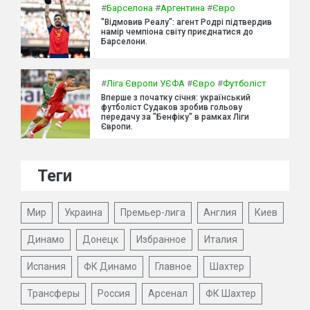
#
Барселона
#
Аргентина
#
Євро
"Відмовив Реалу": агент Родрі підтвердив
намір чемпіона світу приєднатися до
Барселони.
#
Ліга Європи УЄФА
#
Євро
#
Футболіст
Вперше з початку січня: український
футболіст Судаков зробив гольову
передачу за "Бенфіку" в рамках Ліги
Європи.
Теги
Мир
Украина
Премьер-лига
Англия
Киев
Динамо
Донецк
Избранное
Италия
Испания
ФК Динамо
Главное
Шахтер
Трансферы
Россия
Арсенал
ФК Шахтер