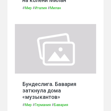
на колени Милан
#
Мир
#
Италия
#
Милан
Бундеслига. Бавария
заткнула дома
«музыкантов»
#
Мир
#
Германия
#
Бавария