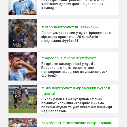
капітаном одразу двох національних
команд.
#
Євро
#
Футболіст
#
Півзахисник
Ліверпуль завершив угоду з французькою
зіркою за вражаючі 128 мільйонів -
повідомляє Футбол24.
#
Барселона
#
Євро
#
Футболіст
Родрі вже виконує пісні у дуеті з
Барселоною - в інтернеті стало
популярним відео, яке це демонструє -
Футбол24.
#
Київ
#
Футболіст
#
Український футбол
(газета)
Ніколи раніше я не зустрічав стільки
помилок: колишній нападник Динамо
прокоментував тріумф київської команди
над Карабахом.
#
Футболіст
#
Півзахисник
#
Збірна Іспанії