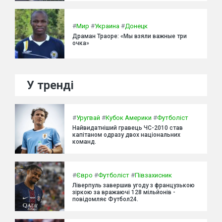
#
Мир
#
Украина
#
Донецк
Драман Траоре: «Мы взяли важные три
очка»
У тренді
#
Уругвай
#
Кубок Америки
#
Футболіст
Найвидатніший гравець ЧС-2010 став
капітаном одразу двох національних
команд.
#
Євро
#
Футболіст
#
Півзахисник
Ліверпуль завершив угоду з французькою
зіркою за вражаючі 128 мільйонів -
повідомляє Футбол24.