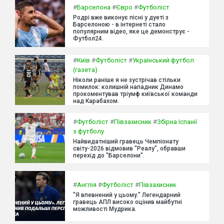
#
Барселона
#
Євро
#
Футболіст
Родрі вже виконує пісні у дуеті з
Барселоною - в інтернеті стало
популярним відео, яке це демонструє -
Футбол24.
#
Київ
#
Футболіст
#
Український футбол
(газета)
Ніколи раніше я не зустрічав стільки
помилок: колишній нападник Динамо
прокоментував тріумф київської команди
над Карабахом.
#
Футболіст
#
Півзахисник
#
Збірна Іспанії
з футболу
Найвидатніший гравець Чемпіонату
світу-2026 відмовив "Реалу", обравши
перехід до "Барселони".
#
Англія
#
Футболіст
#
Півзахисник
"Я впевнений у цьому." Легендарний
гравець АПЛ високо оцінив майбутні
можливості Мудрика.