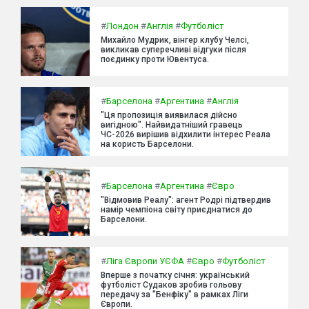
#
Лондон
#
Англія
#
Футболіст
Михайло Мудрик, вінгер клубу Челсі,
викликав суперечливі відгуки після
поєдинку проти Ювентуса.
#
Барселона
#
Аргентина
#
Англія
"Ця пропозиція виявилася дійсно
вигідною". Найвидатніший гравець
ЧС-2026 вирішив відхилити інтерес Реала
на користь Барселони.
#
Барселона
#
Аргентина
#
Євро
"Відмовив Реалу": агент Родрі підтвердив
намір чемпіона світу приєднатися до
Барселони.
#
Ліга Європи УЄФА
#
Євро
#
Футболіст
Вперше з початку січня: український
футболіст Судаков зробив гольову
передачу за "Бенфіку" в рамках Ліги
Європи.