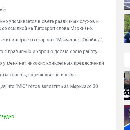
не.
нно упоминается в свете различных слухов и
 со ссылкой на Tuttosport слова Маркизио.
ьстит интерес со стороны "Манчестер Юнайтед".
то я правильно и хорошо делаю свою работу.
то у меня нет никаких конкретных предложений.
ак ты хочешь, происходит не всегда.
я, что "МЮ" готов заплатить за Маркизио 30
лаудио