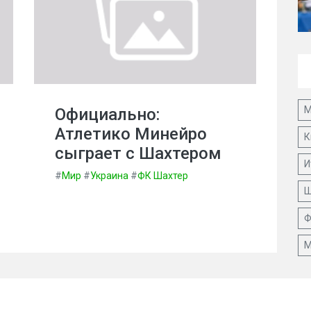
М
Официально:
Атлетико Минейро
К
сыграет с Шахтером
И
#
Мир
#
Украина
#
ФК Шахтер
Ш
Ф
М