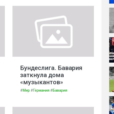
Бундеслига. Бавария
заткнула дома
«музыкантов»
#
Мир
#
Германия
#
Бавария