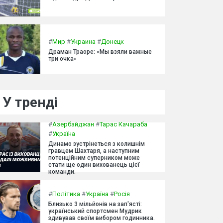
#
Мир
#
Украина
#
Донецк
Драман Траоре: «Мы взяли важные
три очка»
У тренді
#
Азербайджан
#
Тарас Качараба
#
Україна
Динамо зустрінеться з колишнім
гравцем Шахтаря, а наступним
потенційним суперником може
стати ще один вихованець цієї
команди.
#
Політика
#
Україна
#
Росія
Близько 3 мільйонів на зап'ясті:
український спортсмен Мудрик
здивував своїм вибором годинника.