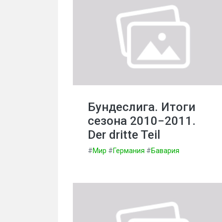
Бундеслига. Итоги
сезона 2010−2011.
Der dritte Teil
#
Мир
#
Германия
#
Бавария