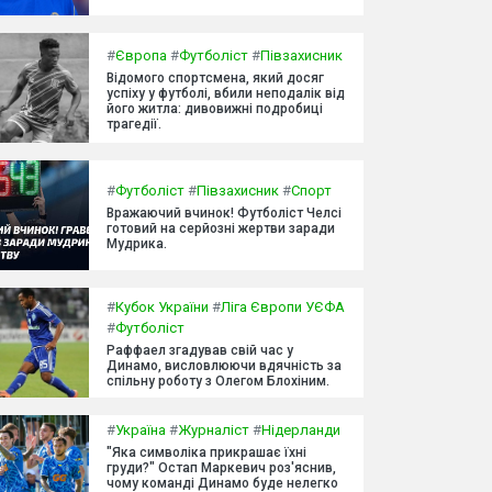
#
Європа
#
Футболіст
#
Півзахисник
Відомого спортсмена, який досяг
успіху у футболі, вбили неподалік від
його житла: дивовижні подробиці
трагедії.
#
Футболіст
#
Півзахисник
#
Спорт
Вражаючий вчинок! Футболіст Челсі
готовий на серйозні жертви заради
Мудрика.
#
Кубок України
#
Ліга Європи УЄФА
#
Футболіст
Раффаел згадував свій час у
Динамо, висловлюючи вдячність за
спільну роботу з Олегом Блохіним.
#
Україна
#
Журналіст
#
Нідерланди
"Яка символіка прикрашає їхні
груди?" Остап Маркевич роз'яснив,
чому команді Динамо буде нелегко