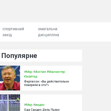
спортивний
змагальна
захід
дисципліна
Популярне
#
Мир
#
Англия
#
Манчестер
Юнайтед
Фергюсон: «Вы действительно
поверили в это?»
#
Мир
#
видео
Ода Сандро Дель Пьеро