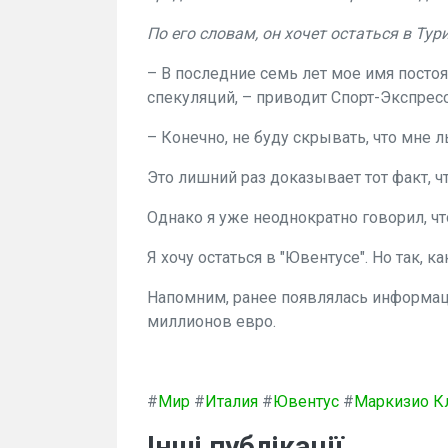
По его словам, он хочет остаться в Тури
– В последние семь лет мое имя постоя
спекуляций, – приводит Спорт-Экспресс
– Конечно, не буду скрывать, что мне л
Это лишний раз доказывает тот факт, ч
Однако я уже неоднократно говорил, ч
Я хочу остаться в "Ювентусе". Но так, к
Напомним, ранее появлялась информаци
миллионов евро.
#
Мир
#
Италия
#
Ювентус
#
Маркизио К
Інші публікації