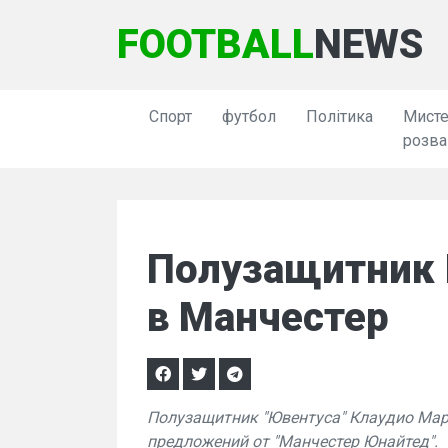
FOOTBALL
NEWS
Спорт
футбол
Політика
Мисте
розва
Полузащитник 
в Манчестер
Полузащитник "Ювентуса" Клаудио Марк
предложений от "Манчестер Юнайтед".