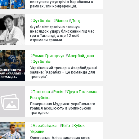
виступити у зустрічі з Карабахом в
рамках Ліги конференцій.
#
Футболіст
#
Бізнес
#
Дощ
Футболіст трагічно загинув
внаслідок удару блискавки під час
гри в Таїланді, а ще 12 осіб
отримали травми.
#
Роман Григорчук
#
Азербайджан
#
Футболіст
Український тренер в Азербайджані
заявив: "Карабах – це команда для
тренерів".
#
Політика
#
Росія
#
Друга Польська
Республіка
Повернення Мудрика: українського
гравця асоціюють із Волинською
трагедією.
#
Азербайджан
#
Київ
#
Кубок
України
Олександр Алієв висловив свою