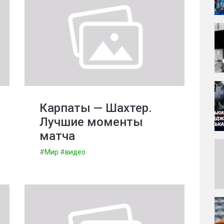
Карпаты — Шахтер.
Лучшие моменты
матча
#
Мир
#
видео