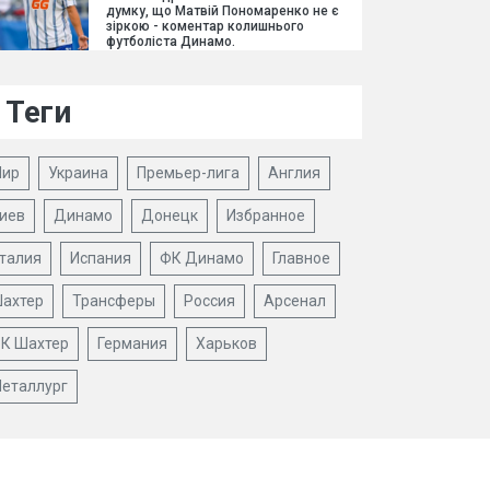
думку, що Матвій Пономаренко не є
зіркою - коментар колишнього
футболіста Динамо.
Теги
ир
Украина
Премьер-лига
Англия
иев
Динамо
Донецк
Избранное
талия
Испания
ФК Динамо
Главное
ахтер
Трансферы
Россия
Арсенал
К Шахтер
Германия
Харьков
еталлург