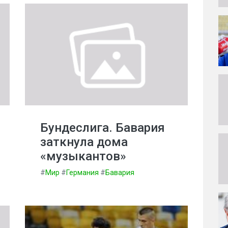
Бундеслига. Бавария
заткнула дома
«музыкантов»
#
Мир
#
Германия
#
Бавария