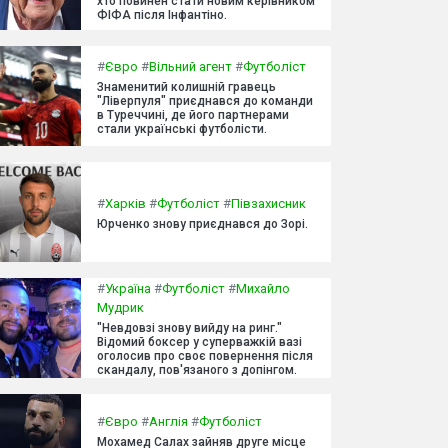
хто повинен стати новим керівником
ФІФА після Інфантіно.
#
Євро
#
Вільний агент
#
Футболіст
Знаменитий колишній гравець
"Ліверпуля" приєднався до команди
в Туреччині, де його партнерами
стали українські футболісти.
#
Харків
#
Футболіст
#
Півзахисник
Юрченко знову приєднався до Зорі.
#
Україна
#
Футболіст
#
Михайло
Мудрик
"Невдовзі знову вийду на ринг."
Відомий боксер у суперважкій вазі
оголосив про своє повернення після
скандалу, пов'язаного з допінгом.
#
Євро
#
Англія
#
Футболіст
Мохамед Салах зайняв друге місце