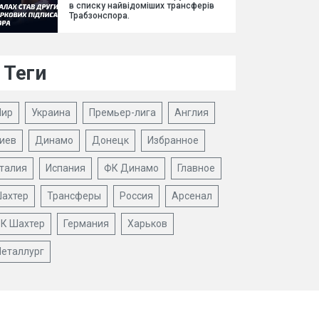
в списку найвідоміших трансферів
Трабзонспора.
Теги
ир
Украина
Премьер-лига
Англия
иев
Динамо
Донецк
Избранное
талия
Испания
ФК Динамо
Главное
ахтер
Трансферы
Россия
Арсенал
К Шахтер
Германия
Харьков
еталлург