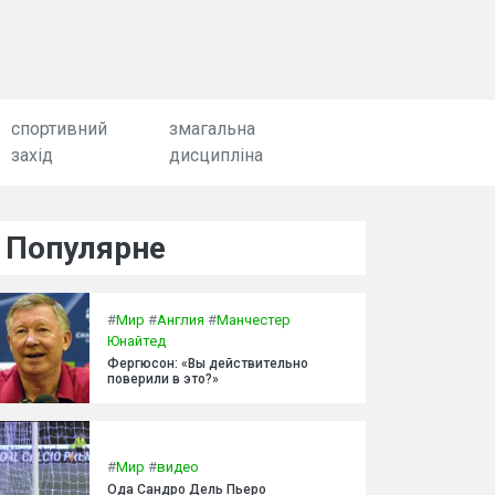
спортивний
змагальна
захід
дисципліна
Популярне
#
Мир
#
Англия
#
Манчестер
Юнайтед
Фергюсон: «Вы действительно
поверили в это?»
#
Мир
#
видео
Ода Сандро Дель Пьеро