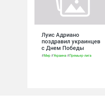
Луис Адриано
поздравил украинцев
с Днем Победы
#
Мир
#
Украина
#
Премьер-лига