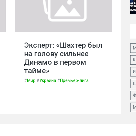
Эксперт: «Шахтер был
М
на голову сильнее
К
Динамо в первом
тайме»
И
#
Мир
#
Украина
#
Премьер-лига
Ш
Ф
М