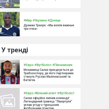
#
Мир
#
Украина
#
Донецк
Драман Траоре: «Мы взяли важные
три очка»
У тренді
#
Євро
#
Футболіст
#
Півзахисник
Мохаммед Салах приєднується до
Трабзонспору, де його партнерами
стануть Руслан Маліновський та
Батагов.
#
Євро
#
Вільний агент
#
Футболіст
Салах офіційно змінив команду!
Легендарний гравець "Ліверпуля"
уклав угоду з турецьким
футбольним гігантом.