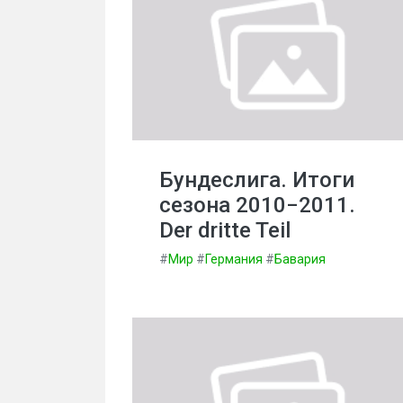
Бундеслига. Итоги
сезона 2010−2011.
Der dritte Teil
#
Мир
#
Германия
#
Бавария