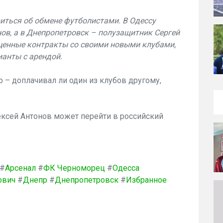
риться об обмене футболистами. В Одессу
ов, а в Днепропетровск – полузащитник Сергей
ценные контракты со своими новыми клубами,
анты с арендой.
 – доплачивал ли один из клубов другому,
ексей Антонов может перейти в российский
#
Арсенал
#
ФК Черноморец
#
Одесса
ович
#
Днепр
#
Днепропетровск
#
Избранное