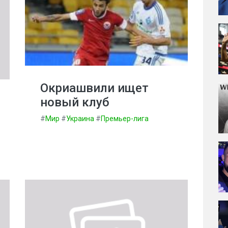
Окриашвили ищет
новый клуб
#
Мир
#
Украина
#
Премьер-лига