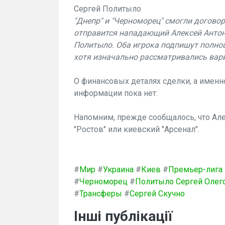
Сергей Политыло
"Днепр" и "Черноморец" смогли догово
отправится нападающий Алексей Антон
Политыло. Оба игрока подпишут полно
хотя изначально рассматривались вари
О финансовых деталях сделки, а именно
информации пока нет.
Напомним, прежде сообщалось, что Ал
"Ростов" или киевский "Арсенал".
#
Мир
#
Украина
#
Киев
#
Премьер-лига
#
Черноморец
#
Политыло Сергей Олег
#
Трансферы
#
Сергей Скучно
Інші публікації