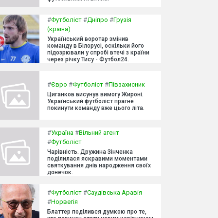
#
Футболіст
#
Дніпро
#
Грузія
(країна)
Український воротар змінив
команду в Білорусі, оскільки його
підозрювали у спробі втечі з країни
через річку Тису - Футбол24.
#
Євро
#
Футболіст
#
Півзахисник
Циганков висунув вимогу Жироні.
Український футболіст прагне
покинути команду вже цього літа.
#
Україна
#
Вільний агент
#
Футболіст
Чарівність. Дружина Зінченка
поділилася яскравими моментами
святкування днів народження своїх
донечок.
#
Футболіст
#
Саудівська Аравія
#
Норвегія
Блаттер поділився думкою про те,