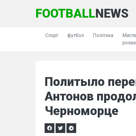
FOOTBALL
NEWS
Спорт
футбол
Політика
Мисте
розва
Политыло пере
Антонов продо
Черноморце