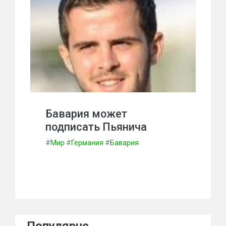
Бавария может
подписать Пьянича
#
Мир
#
Германия
#
Бавария