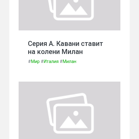
Серия А. Кавани ставит
на колени Милан
#
Мир
#
Италия
#
Милан