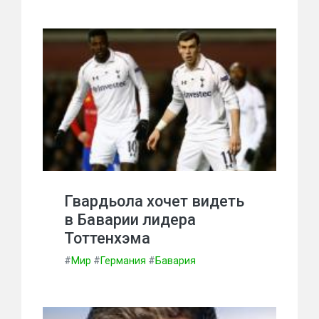
Гвардьола хочет видеть
в Баварии лидера
Тоттенхэма
#
Мир
#
Германия
#
Бавария