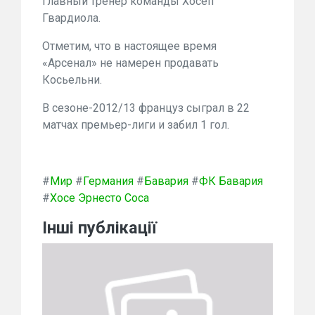
главный тренер команды Хосеп
Гвардиола.
Отметим, что в настоящее время
«Арсенал» не намерен продавать
Косьельни.
В сезоне-2012/13 француз сыграл в 22
матчах премьер-лиги и забил 1 гол.
#
Мир
#
Германия
#
Бавария
#
ФК Бавария
#
Хосе Эрнесто Соса
Інші публікації