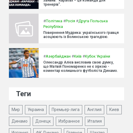
заявив: "Карабах – це команда для
тренерів".
#
Політика
#
Росія
#
Друга Польська
Республіка
Повернення Мудрика: українського гравця
асоціюють із Волинською трагедією.
#
Азербайджан
#
Київ
#
Кубок України
Олександр Алієв висловив свою думку,
що Матвій Пономаренко не є зіркою -
коментар колишнього футболіста Динамо.
Теги
Мир
Украина
Премьер-лига
Англия
Киев
Динамо
Донецк
Избранное
Италия
Испания
ФК Динамо
Главное
Шахтер