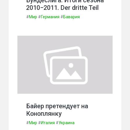
Бундеслига. Итоги сезона
2010−2011. Der dritte Teil
#
Мир
#
Германия
#
Бавария
Байер претендует на
Коноплянку
#
Мир
#
Италия
#
Украина