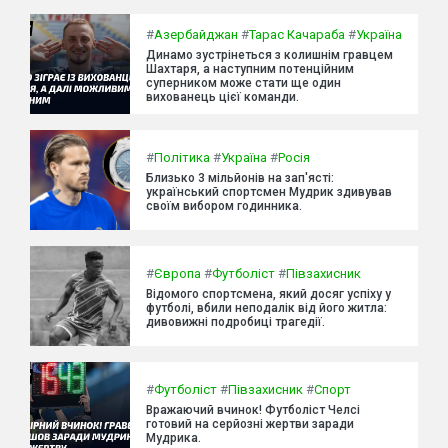
#
Азербайджан
#
Тарас Качараба
#
Україна
Динамо зустрінеться з колишнім гравцем
Шахтаря, а наступним потенційним
суперником може стати ще один
вихованець цієї команди.
#
Політика
#
Україна
#
Росія
Близько 3 мільйонів на зап'ясті:
український спортсмен Мудрик здивував
своїм вибором годинника.
#
Європа
#
Футболіст
#
Півзахисник
Відомого спортсмена, який досяг успіху у
футболі, вбили неподалік від його житла:
дивовижні подробиці трагедії.
#
Футболіст
#
Півзахисник
#
Спорт
Вражаючий вчинок! Футболіст Челсі
готовий на серйозні жертви заради
Мудрика.