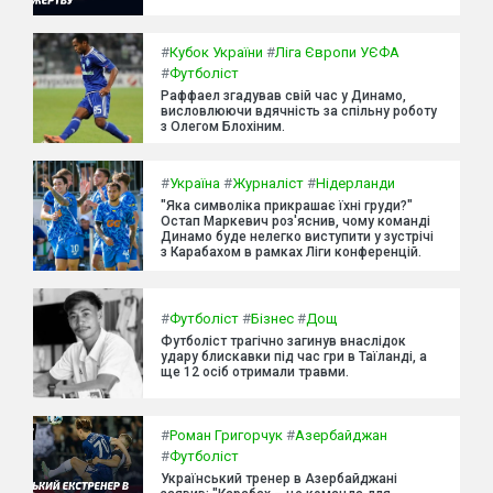
#
Кубок України
#
Ліга Європи УЄФА
#
Футболіст
Раффаел згадував свій час у Динамо,
висловлюючи вдячність за спільну роботу
з Олегом Блохіним.
#
Україна
#
Журналіст
#
Нідерланди
"Яка символіка прикрашає їхні груди?"
Остап Маркевич роз'яснив, чому команді
Динамо буде нелегко виступити у зустрічі
з Карабахом в рамках Ліги конференцій.
#
Футболіст
#
Бізнес
#
Дощ
Футболіст трагічно загинув внаслідок
удару блискавки під час гри в Таїланді, а
ще 12 осіб отримали травми.
#
Роман Григорчук
#
Азербайджан
#
Футболіст
Український тренер в Азербайджані