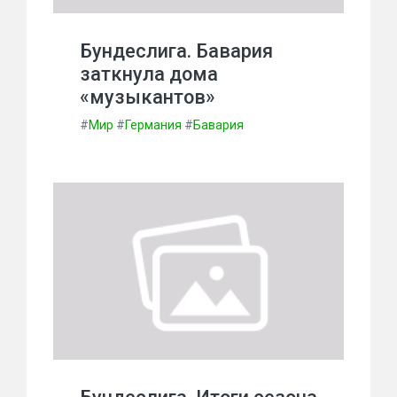
Бундеслига. Бавария
заткнула дома
«музыкантов»
#
Мир
#
Германия
#
Бавария