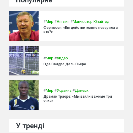
Популярне
#
Мир
#
Англия
#
Манчестер Юнайтед
Фергюсон: «Вы действительно поверили в
это?»
#
Мир
#
видео
Ода Сандро Дель Пьеро
#
Мир
#
Украина
#
Донецк
Драман Траоре: «Мы взяли важные три
очка»
У тренді