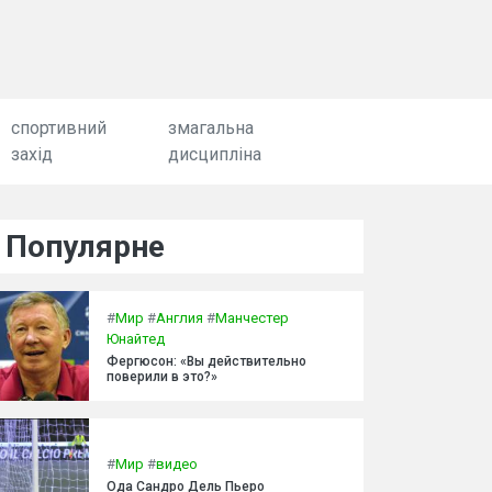
спортивний
змагальна
захід
дисципліна
Популярне
#
Мир
#
Англия
#
Манчестер
Юнайтед
Фергюсон: «Вы действительно
поверили в это?»
#
Мир
#
видео
Ода Сандро Дель Пьеро