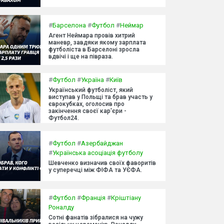
#
Барселона
#
Футбол
#
Неймар
Агент Неймара провів хитрий
маневр, завдяки якому зарплата
футболіста в Барселоні зросла
вдвічі і ще на півраза.
#
Футбол
#
Україна
#
Київ
Український футболіст, який
виступав у Польщі та брав участь у
єврокубках, оголосив про
закінчення своєї кар'єри -
Футбол24.
#
Футбол
#
Азербайджан
#
Українська асоціація футболу
Шевченко визначив своїх фаворитів
у суперечці між ФІФА та УЄФА.
#
Футбол
#
Франція
#
Кріштіану
Роналду
Сотні фанатів зібралися на чужу