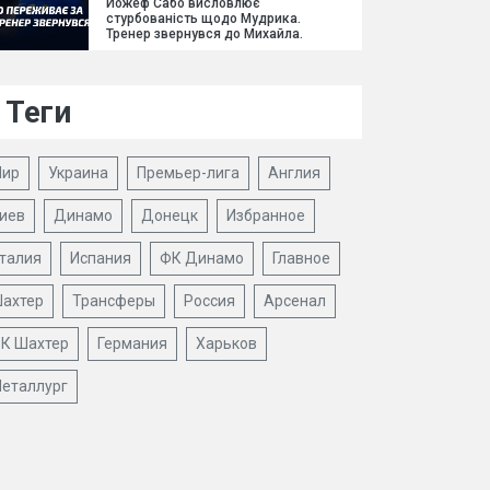
Йожеф Сабо висловлює
стурбованість щодо Мудрика.
Тренер звернувся до Михайла.
Теги
ир
Украина
Премьер-лига
Англия
иев
Динамо
Донецк
Избранное
талия
Испания
ФК Динамо
Главное
ахтер
Трансферы
Россия
Арсенал
К Шахтер
Германия
Харьков
еталлург