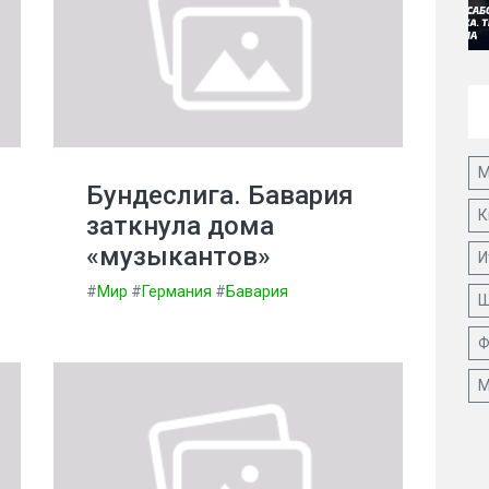
М
Бундеслига. Бавария
К
заткнула дома
«музыкантов»
И
#
Мир
#
Германия
#
Бавария
Ш
Ф
М