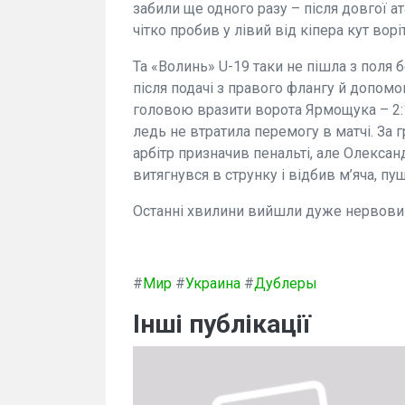
забили ще одного разу – після довгої а
чітко пробив у лівий від кіпера кут воріт
Та «Волинь» U-19 таки не пішла з поля 
після подачі з правого флангу й допом
головою вразити ворота Ярмощука – 2:1
ледь не втратила перемогу в матчі. За
арбітр призначив пенальті, але Олекс
витягнувся в струнку і відбив м’яча, пу
Останні хвилини вийшли дуже нервовим
#
Мир
#
Украина
#
Дублеры
Інші публікації