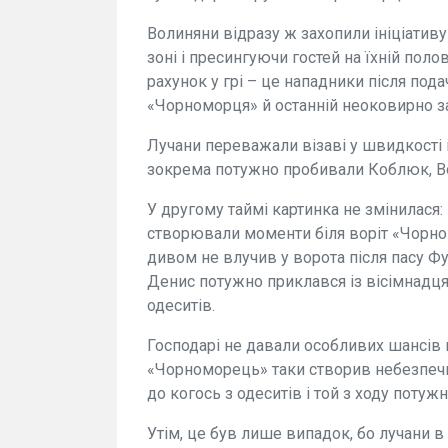
Волиняни відразу ж захопили ініціативу
зоні і пресингуючи гостей на їхній пол
рахунок у грі – це нападники після под
«Чорноморця» й останній неоковирно зак
Лучани переважали візаві у швидкості 
зокрема потужно пробивали Коблюк, В
У другому таймі картинка не змінилася: 
створювали моменти біля воріт «Чорно
дивом не влучив у ворота після пасу Фу
Денис потужно приклався із вісімнадцяти
одеситів.
Господарі не давали особливих шансів г
«Чорноморець» таки створив небезпечн
до когось з одеситів і той з ходу поту
Утім, це був лише випадок, бо лучани 