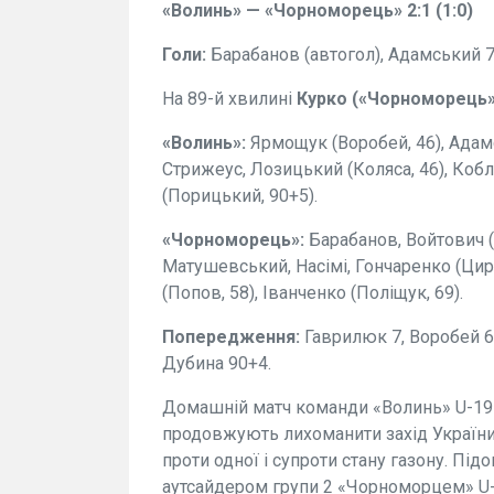
«Волинь» — «Чорноморець» 2:1 (1:0)
Голи:
Барабанов (автогол), Адамський 7
На 89-й хвилині
Курко («Чорноморець
«Волинь»:
Ярмощук (Воробей, 46), Адам
Стрижеус, Лозицький (Коляса, 46), Коб
(Порицький, 90+5).
«Чорноморець»:
Барабанов, Войтович (Д
Матушевський, Насімі, Гончаренко (Циру
(Попов, 58), Іванченко (Поліщук, 69).
Попередження:
Гаврилюк 7, Воробей 65
Дубина 90+4.
Домашній матч команди «Волинь» U-19 
продовжують лихоманити захід України
проти одної і супроти стану газону. Під
аутсайдером групи 2 «Чорноморцем» U-