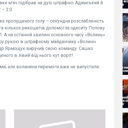
таки м’яч підібрав на дузі штрафної Адамський й
 – 2:0.
без пропущеного голу – секундна розслабленість
ога кількох рикошетів допомогла одеситу Попову
. А на останній хвилині основного часу «Волинь»
 гру рукою в штрафному майданчику «Волині»
андр Ярмощук виручив свою команду. Сашко
щеного в лівий від нього кут воріт!
и, але волиняни перемоги вже не випустили.