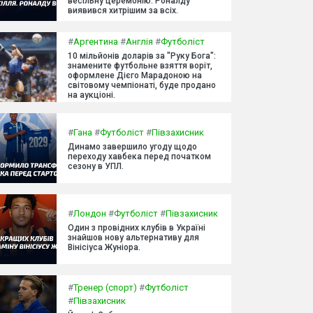
весільну церемонію. Роналду
виявився хитрішим за всіх.
#
Аргентина
#
Англія
#
Футболіст
10 мільйонів доларів за "Руку Бога":
знамените футбольне взяття воріт,
оформлене Дієго Марадоною на
світовому чемпіонаті, буде продано
на аукціоні.
#
Гана
#
Футболіст
#
Півзахисник
Динамо завершило угоду щодо
переходу хавбека перед початком
сезону в УПЛ.
#
Лондон
#
Футболіст
#
Півзахисник
Один з провідних клубів в Україні
знайшов нову альтернативу для
Вінісіуса Жуніора.
#
Тренер (спорт)
#
Футболіст
#
Півзахисник