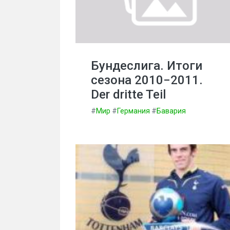
Бундеслига. Итоги
сезона 2010−2011.
Der dritte Teil
#
Мир
#
Германия
#
Бавария