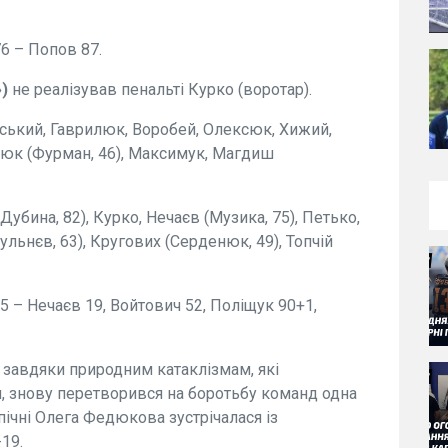
6 – Попов 87.
»)
не реалізував пенальті Курко (воротар).
ський, Гаврилюк, Воробей, Олексюк, Хижий,
люк (Фурман, 46), Максимук, Магдиш
убина, 82), Курко, Нечаєв (Музика, 75), Петько,
льнєв, 63), Кругових (Серденюк, 49), Топчій
 – Нечаєв 19, Войтович 52, Поліщук 90+1,
завдяки природним катаклізмам, які
, знову перетворився на боротьбу команд одна
опічні Олега Федюкова зустрічалася із
19.