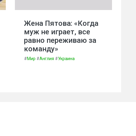
Жена Пятова: «Когда
муж не играет, все
равно переживаю за
команду»
#
Мир
#
Англия
#
Украина