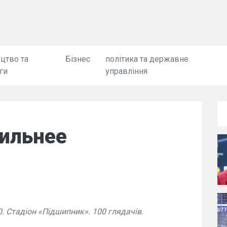
цтво та
Бізнес
політика та державне
ги
управління
сильнее
0. Стадіон «Підшипник». 100 глядачів.