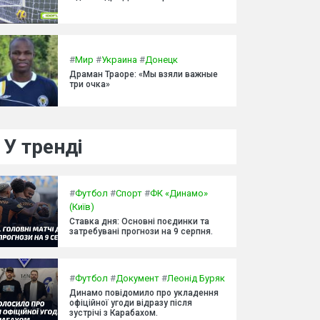
#
Мир
#
Украина
#
Донецк
Драман Траоре: «Мы взяли важные
три очка»
У тренді
#
Футбол
#
Спорт
#
ФК «Динамо»
(Київ)
Ставка дня: Основні поєдинки та
затребувані прогнози на 9 серпня.
#
Футбол
#
Документ
#
Леонід Буряк
Динамо повідомило про укладення
офіційної угоди відразу після
зустрічі з Карабахом.