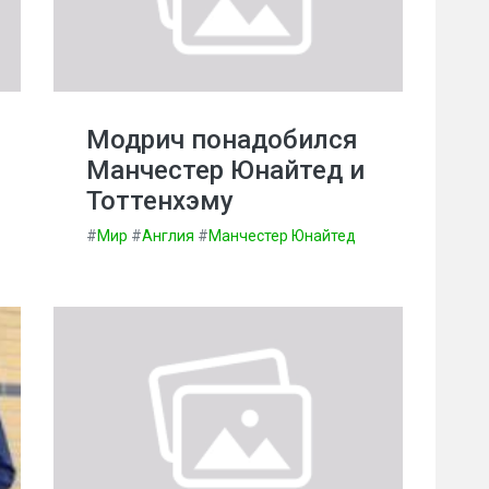
Модрич понадобился
Манчестер Юнайтед и
Тоттенхэму
#
Мир
#
Англия
#
Манчестер Юнайтед