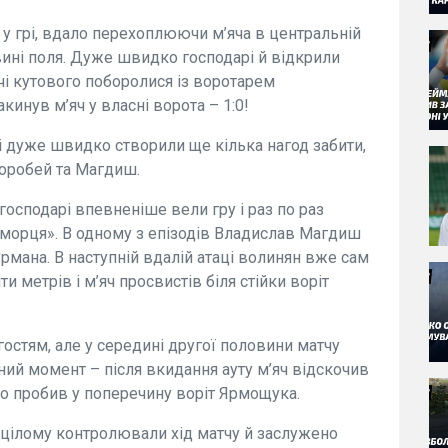
 у грі, вдало перехоплюючи м’яча в центральній
овині поля. Дуже швидко господарі й відкрили
ачі кутового поборолися із воротарем
инув м’яч у власні ворота – 1:0!
і дуже швидко створили ще кілька нагод забити,
оробей та Магдиш.
господарі впевненіше вели гру і раз по раз
морця». В одному з епізодів Владислав Магдиш
рмана. В наступній вдалій атаці волинян вже сам
 метрів і м’яч просвистів біля стійки воріт
остям, але у середині другої половини матчу
ий момент – після вкидання ауту м’яч відскочив
жно пробив у поперечину воріт Ярмощука.
в цілому контролювали хід матчу й заслужено