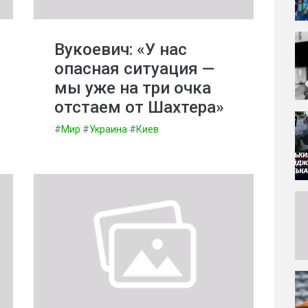
Вукоевич: «У нас
опасная ситуация —
мы уже на три очка
отстаем от Шахтера»
#
Мир
#
Украина
#
Киев