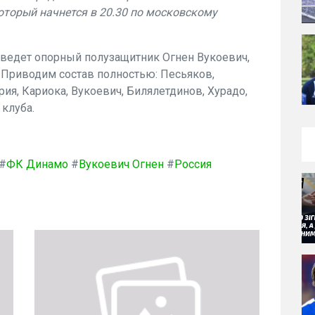
оторый начнется в 20.30 по московскому
оведет опорный полузащитник Огнен Вукоевич,
. Приводим состав полностью: Песьяков,
рия, Кариока, Вукоевич, Билялетдинов, Хурадо,
клуба.
#
ФК Динамо
#
Вукоевич Огнен
#
Россия