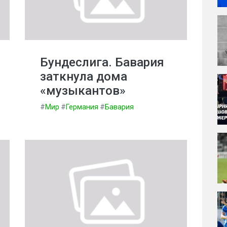
Бундеслига. Бавария
заткнула дома
«музыкантов»
#
Мир
#
Германия
#
Бавария