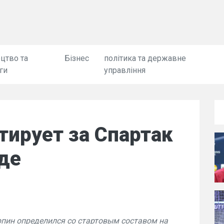
цтво та
Бізнес
політика та державне
ги
управління
тирует за Спартак
де
рпин определился со стартовым составом на