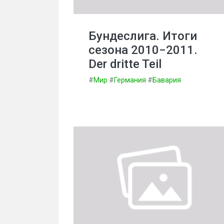
Бундеслига. Итоги
сезона 2010−2011.
Der dritte Teil
#
Мир
#
Германия
#
Бавария