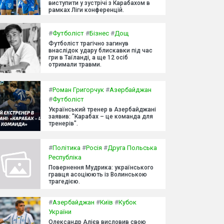
виступити у зустрічі з Карабахом в
рамках Ліги конференцій.
#
Футболіст
#
Бізнес
#
Дощ
Футболіст трагічно загинув
внаслідок удару блискавки під час
гри в Таїланді, а ще 12 осіб
отримали травми.
#
Роман Григорчук
#
Азербайджан
#
Футболіст
Український тренер в Азербайджані
заявив: "Карабах – це команда для
тренерів".
#
Політика
#
Росія
#
Друга Польська
Республіка
Повернення Мудрика: українського
гравця асоціюють із Волинською
трагедією.
#
Азербайджан
#
Київ
#
Кубок
України
Олександр Алієв висловив свою