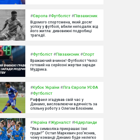
#
Європа
#
Футболіст
#
Півзахисник
Відомого спортсмена, який досяг
успіху у футболі, вбили неподалік від
його житла: дивовижні подробиці
трагедії.
#
Футболіст
#
Півзахисник
#
Спорт
Вражаючий вчинок! Футболіст Челсі
готовий на серйозні жертви заради
Мудрика.
#
Кубок України
#
Ліга Європи УЄФА
#
Футболіст
Раффаел згадував свій час у
Динамо, висловлюючи вдячність за
спільну роботу з Олегом Блохіним.
#
Україна
#
Журналіст
#
Нідерланди
"Яка символіка прикрашає їхні
груди?" Остап Маркевич роз'яснив,
чому команді Динамо буде нелегко