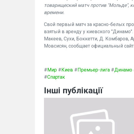
товарищеский матч против "Мольде", к
времени.
Свой первый матч за красно-белых пр
взятый в аренду у киевского "Динамо"
Макеев, Сухи, Боккетти, Д. Комбаров, А
Мовсисян, сообщает официальный сайт 
#
Мир
#
Киев
#
Премьер-лига
#
Динамо
#
Спартак
Інші публікації