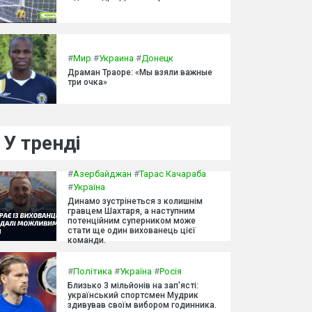
#
Мир
#
Украина
#
Донецк
Драман Траоре: «Мы взяли важные
три очка»
У тренді
#
Азербайджан
#
Тарас Качараба
#
Україна
Динамо зустрінеться з колишнім
гравцем Шахтаря, а наступним
потенційним суперником може
стати ще один вихованець цієї
команди.
#
Політика
#
Україна
#
Росія
Близько 3 мільйонів на зап'ясті:
український спортсмен Мудрик
здивував своїм вибором годинника.