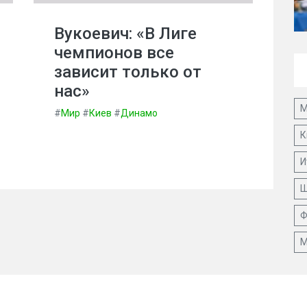
Вукоевич: «В Лиге
чемпионов все
зависит только от
нас»
М
#
Мир
#
Киев
#
Динамо
К
И
Ш
Ф
М