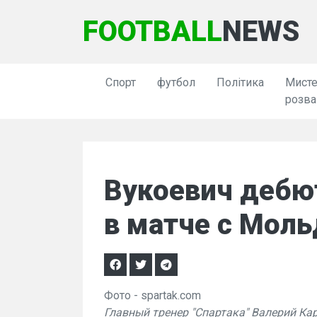
FOOTBALL
NEWS
Спорт
футбол
Політика
Мисте
розва
Вукоевич дебю
в матче с Моль
Фото - spartak.com
Главный тренер "Спартака" Валерий Ка