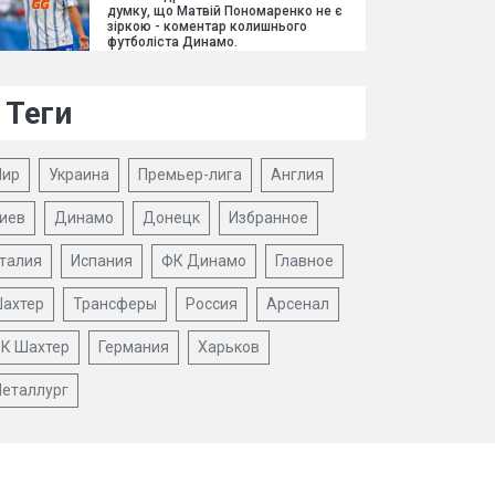
думку, що Матвій Пономаренко не є
зіркою - коментар колишнього
футболіста Динамо.
Теги
ир
Украина
Премьер-лига
Англия
иев
Динамо
Донецк
Избранное
талия
Испания
ФК Динамо
Главное
ахтер
Трансферы
Россия
Арсенал
К Шахтер
Германия
Харьков
еталлург