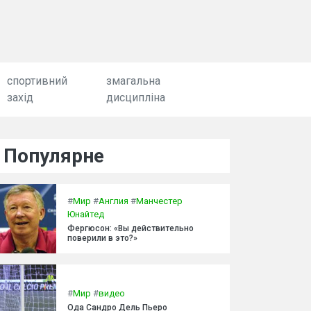
спортивний
змагальна
захід
дисципліна
Популярне
#
Мир
#
Англия
#
Манчестер
Юнайтед
Фергюсон: «Вы действительно
поверили в это?»
#
Мир
#
видео
Ода Сандро Дель Пьеро