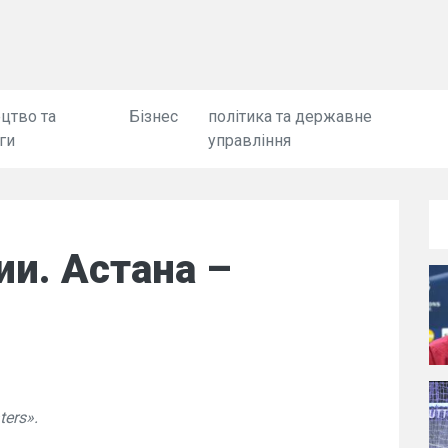
цтво та
Бізнес
політика та державне
ги
управління
ии. Астана –
ers».