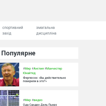
спортивний
змагальна
захід
дисципліна
Популярне
#
Мир
#
Англия
#
Манчестер
Юнайтед
Фергюсон: «Вы действительно
поверили в это?»
#
Мир
#
видео
Ода Сандро Дель Пьеро