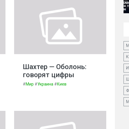
М
К
Шахтер — Оболонь:
И
говорят цифры
Ш
#
Мир
#
Украина
#
Киев
Ф
М