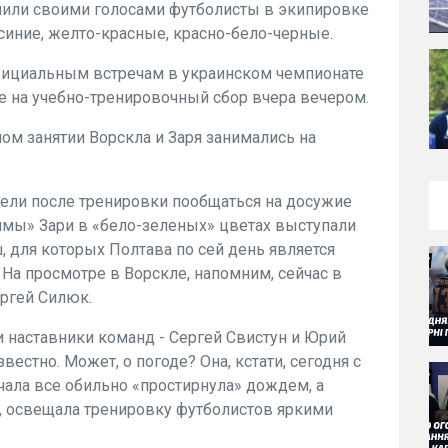
нили своими голосами футболисты в экипировке
синие, желто-красные, красно-бело-черные.
фициальным встречам в украинском чемпионате
е на учебно-тренировочный сбор вчера вечером.
м занятии Ворскла и Заря занимались на
пели после тренировки пообщаться на досужие
ймы» Зари в «бело-зеленых» цветах выступали
, для которых Полтава по сей день является
 На просмотре в Ворскле, напомним, сейчас в
ергей Силюк.
и наставники команд - Сергей Свистун и Юрий
вестно. Может, о погоде? Она, кстати, сегодня с
ачала все обильно «простирнула» дождем, а
, освещала тренировку футболистов яркими