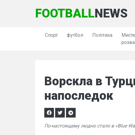
FOOTBALL
NEWS
Спорт
футбол
Політика
Мисте
розва
Ворскла в Турц
напоследок
По-настоящему людно стало в «Blue Wat