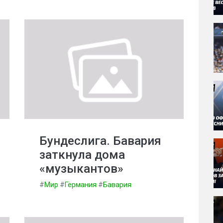
Бундеслига. Бавария
заткнула дома
«музыкантов»
#
Мир
#
Германия
#
Бавария