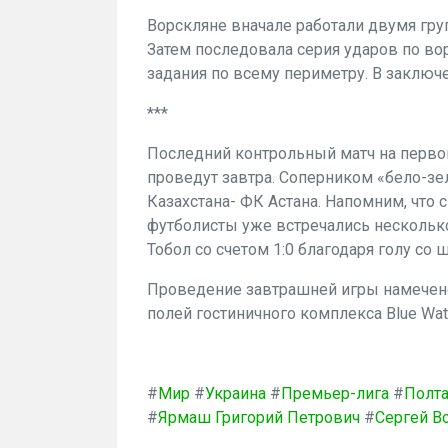
Ворскляне вначале работали двумя гру
Затем последовала серия ударов по во
задания по всему периметру. В заключе
***
Последний контрольный матч на перво
проведут завтра. Соперником «бело-зе
Казахстана- ФК Астана. Напомним, что 
футболисты уже встречались несколько
Тобол со счетом 1:0 благодаря голу со
Проведение завтрашней игры намечен
полей гостиничного комплекса Blue Wat
#
Мир
#
Украина
#
Премьер-лига
#
Полт
#
Ярмаш Григорий Петрович
#
Сергей В