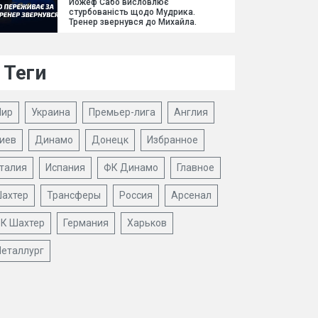
Йожеф Сабо висловлює
стурбованість щодо Мудрика.
Тренер звернувся до Михайла.
Теги
ир
Украина
Премьер-лига
Англия
иев
Динамо
Донецк
Избранное
талия
Испания
ФК Динамо
Главное
ахтер
Трансферы
Россия
Арсенал
К Шахтер
Германия
Харьков
еталлург