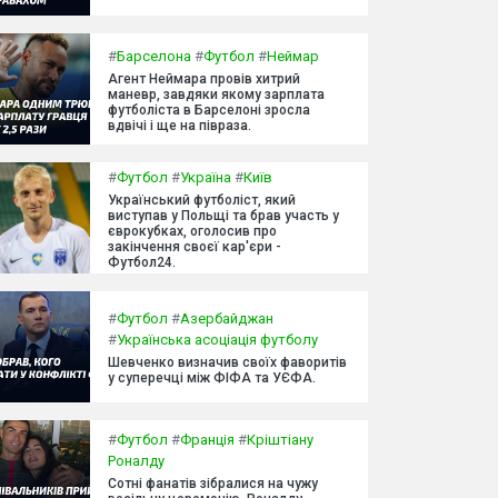
#
Барселона
#
Футбол
#
Неймар
Агент Неймара провів хитрий
маневр, завдяки якому зарплата
футболіста в Барселоні зросла
вдвічі і ще на півраза.
#
Футбол
#
Україна
#
Київ
Український футболіст, який
виступав у Польщі та брав участь у
єврокубках, оголосив про
закінчення своєї кар'єри -
Футбол24.
#
Футбол
#
Азербайджан
#
Українська асоціація футболу
Шевченко визначив своїх фаворитів
у суперечці між ФІФА та УЄФА.
#
Футбол
#
Франція
#
Кріштіану
Роналду
Сотні фанатів зібралися на чужу