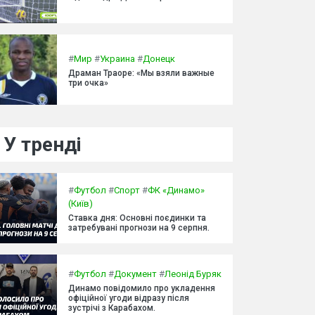
#
Мир
#
Украина
#
Донецк
Драман Траоре: «Мы взяли важные
три очка»
У тренді
#
Футбол
#
Спорт
#
ФК «Динамо»
(Київ)
Ставка дня: Основні поєдинки та
затребувані прогнози на 9 серпня.
#
Футбол
#
Документ
#
Леонід Буряк
Динамо повідомило про укладення
офіційної угоди відразу після
зустрічі з Карабахом.