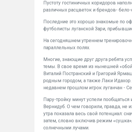
Пустоту гостиничных коридоров напол
различных расцветок и брендов- бело-
Последние это хорошо знакомые по о
футболисты луганской Зари, прибывши
На сегодняшнем утреннем тренировочно
параллельных полях.
Многие, знающие друг друга ребята ус
темы. В свое время из нынешней «обо
Виталий Постранский и Григорий Ярмаш
родным городом, а также Лаки Идахор.
недавнем прошлом игрок луганчан - С
Пару-тройку минут успели пообщаться 
Вернидуб. О чем говорили, правда, не из
утра показала весь свой потенциал: сн
затем, словно включив режим «сушка»
солнечными лучами.