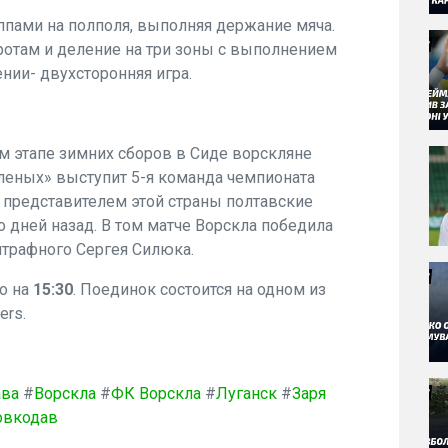
ппами на полполя, выполняя держание мяча.
ротам и деление на три зоны с выполнением
нии- двухсторонняя игра.
м этапе зимних сборов в Сиде ворскляне
леных» выступит 5-я команда чемпионата
с представителем этой страны полтавские
 дней назад. В том матче Ворскла победила
 штрафного Сергея Силюка.
о на
15:30
. Поединок состоится на одном из
ers.
ава
#
Ворскла
#
ФК Ворскла
#
Луганск
#
Заря
овкодав