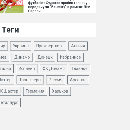
футболіст Судаков зробив гольову
передачу за "Бенфіку" в рамках Ліги
Європи.
Теги
ир
Украина
Премьер-лига
Англия
иев
Динамо
Донецк
Избранное
талия
Испания
ФК Динамо
Главное
ахтер
Трансферы
Россия
Арсенал
К Шахтер
Германия
Харьков
еталлург