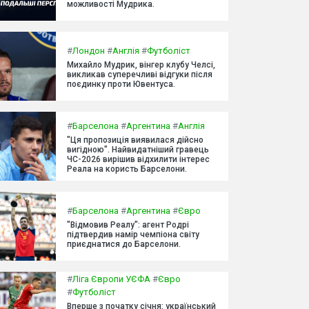
можливості Мудрика.
#
Лондон
#
Англія
#
Футболіст
Михайло Мудрик, вінгер клубу Челсі,
викликав суперечливі відгуки після
поєдинку проти Ювентуса.
#
Барселона
#
Аргентина
#
Англія
"Ця пропозиція виявилася дійсно
вигідною". Найвидатніший гравець
ЧС-2026 вирішив відхилити інтерес
Реала на користь Барселони.
#
Барселона
#
Аргентина
#
Євро
"Відмовив Реалу": агент Родрі
підтвердив намір чемпіона світу
приєднатися до Барселони.
#
Ліга Європи УЄФА
#
Євро
#
Футболіст
Вперше з початку січня: український