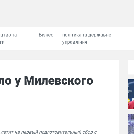
цтво та
Бізнес
політика та державне
ги
управління
ло у Милевского
летит на первый подготовительный сбор с