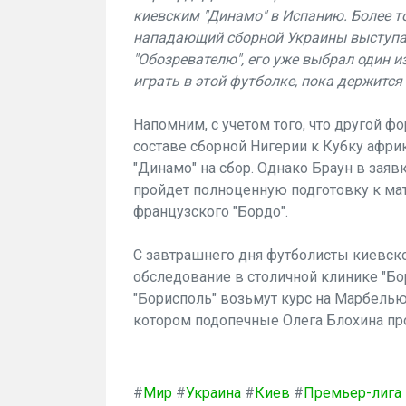
киевским "Динамо" в Испанию. Более то
нападающий сборной Украины выступал
"Обозревателю", его уже выбрал один и
играть в этой футболке, пока держится 
Напомним, с учетом того, что другой ф
составе сборной Нигерии к Кубку афри
"Динамо" на сбор. Однако Браун в заявк
пройдет полноценную подготовку к ма
французского "Бордо".
С завтрашнего дня футболисты киевско
обследование в столичной клинике "Бори
"Борисполь" возьмут курс на Марбелью.
котором подопечные Олега Блохина про
#
Мир
#
Украина
#
Киев
#
Премьер-лига