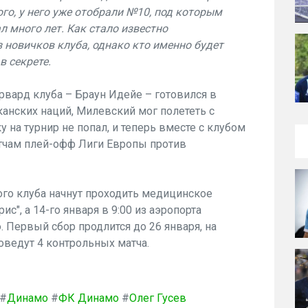
го, у него уже отобрали №10, под которым
 много лет. Как стало известно
з новичков клуба, однако кто именно будет
в секрете.
орвард клуба – Браун Идейе – готовился в
канских наций, Милевский мог полететь с
у на турнир не попал, и теперь вместе с клубом
тчам плей-офф Лиги Европы против
го клуба начнут проходить медицинское
с", а 14-го января в 9:00 из аэропорта
 Первый сбор продлится до 26 января, на
ведут 4 контрольных матча.
#
Динамо
#
ФК Динамо
#
Олег Гусев