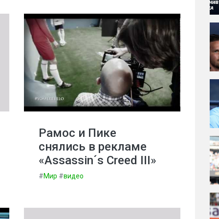
Рамос и Пике
снялись в рекламе
«Assassin´s Creed III»
#
Мир
#
видео