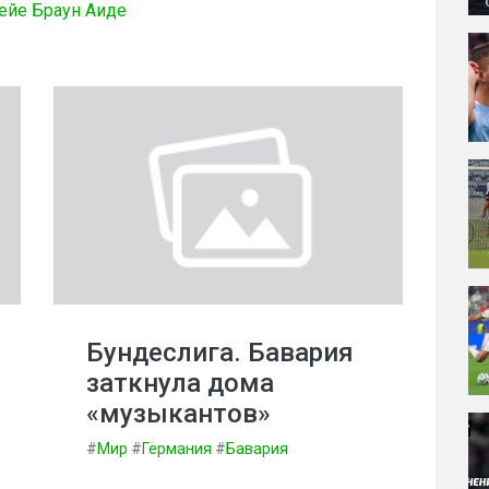
ейе Браун Аиде
Бундеслига. Бавария
заткнула дома
«музыкантов»
#
Мир
#
Германия
#
Бавария