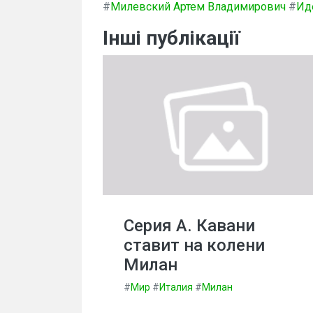
#
Милевский Артем Владимирович
#
Ид
Інші публікації
Серия А. Кавани
ставит на колени
Милан
#
Мир
#
Италия
#
Милан