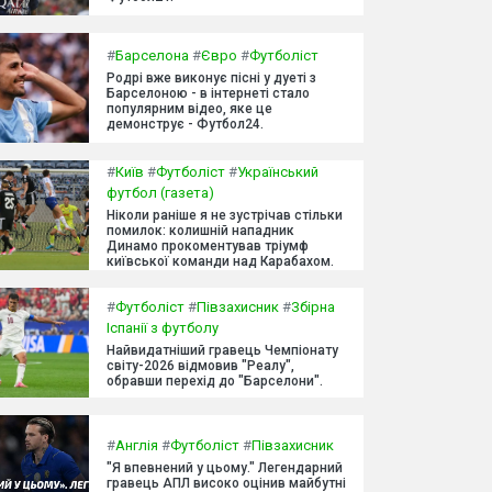
#
Барселона
#
Євро
#
Футболіст
Родрі вже виконує пісні у дуеті з
Барселоною - в інтернеті стало
популярним відео, яке це
демонструє - Футбол24.
#
Київ
#
Футболіст
#
Український
футбол (газета)
Ніколи раніше я не зустрічав стільки
помилок: колишній нападник
Динамо прокоментував тріумф
київської команди над Карабахом.
#
Футболіст
#
Півзахисник
#
Збірна
Іспанії з футболу
Найвидатніший гравець Чемпіонату
світу-2026 відмовив "Реалу",
обравши перехід до "Барселони".
#
Англія
#
Футболіст
#
Півзахисник
"Я впевнений у цьому." Легендарний
гравець АПЛ високо оцінив майбутні