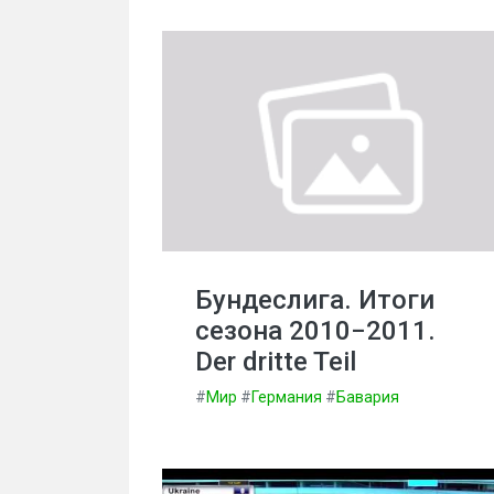
Бундеслига. Итоги
сезона 2010−2011.
Der dritte Teil
#
Мир
#
Германия
#
Бавария