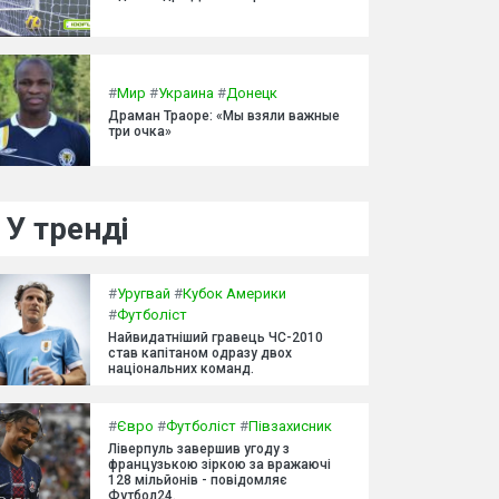
#
Мир
#
Украина
#
Донецк
Драман Траоре: «Мы взяли важные
три очка»
У тренді
#
Уругвай
#
Кубок Америки
#
Футболіст
Найвидатніший гравець ЧС-2010
став капітаном одразу двох
національних команд.
#
Євро
#
Футболіст
#
Півзахисник
Ліверпуль завершив угоду з
французькою зіркою за вражаючі
128 мільйонів - повідомляє
Футбол24.