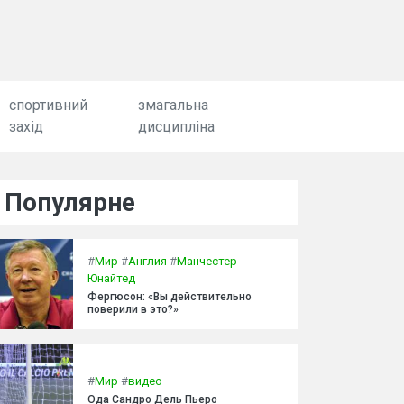
спортивний
змагальна
захід
дисципліна
Популярне
#
Мир
#
Англия
#
Манчестер
Юнайтед
Фергюсон: «Вы действительно
поверили в это?»
#
Мир
#
видео
Ода Сандро Дель Пьеро