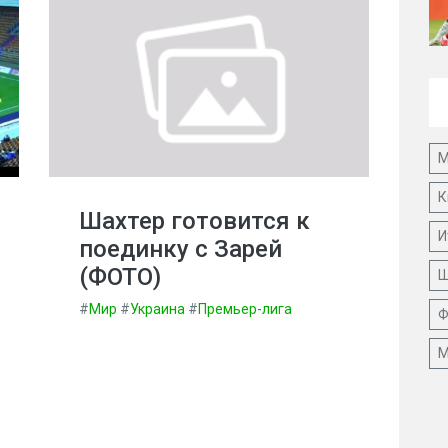
М
К
Шахтер готовится к
И
поединку с Зарей
(ФОТО)
Ш
#
Мир
#
Украина
#
Премьер-лига
Ф
М