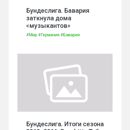
Бундеслига. Бавария
заткнула дома
«музыкантов»
#
Мир
#
Германия
#
Бавария
Бундеслига. Итоги сезона