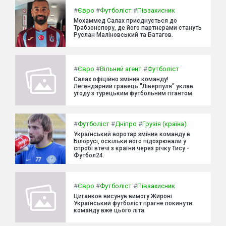
#
Євро
#
Футболіст
#
Півзахисник
Мохаммед Салах приєднується до
Трабзонспору, де його партнерами стануть
Руслан Маліновський та Батагов.
#
Євро
#
Вільний агент
#
Футболіст
Салах офіційно змінив команду!
Легендарний гравець "Ліверпуля" уклав
угоду з турецьким футбольним гігантом.
#
Футболіст
#
Дніпро
#
Грузія (країна)
Український воротар змінив команду в
Білорусі, оскільки його підозрювали у
спробі втечі з країни через річку Тису -
Футбол24.
#
Євро
#
Футболіст
#
Півзахисник
Циганков висунув вимогу Жироні.
Український футболіст прагне покинути
команду вже цього літа.