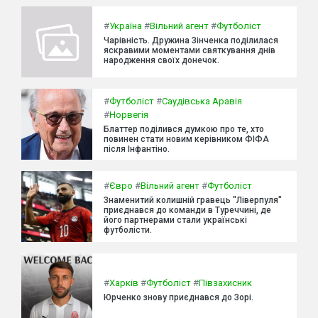
#
Україна
#
Вільний агент
#
Футболіст
Чарівність. Дружина Зінченка поділилася
яскравими моментами святкування днів
народження своїх донечок.
#
Футболіст
#
Саудівська Аравія
#
Норвегія
Блаттер поділився думкою про те, хто
повинен стати новим керівником ФІФА
після Інфантіно.
#
Євро
#
Вільний агент
#
Футболіст
Знаменитий колишній гравець "Ліверпуля"
приєднався до команди в Туреччині, де
його партнерами стали українські
футболісти.
#
Харків
#
Футболіст
#
Півзахисник
Юрченко знову приєднався до Зорі.