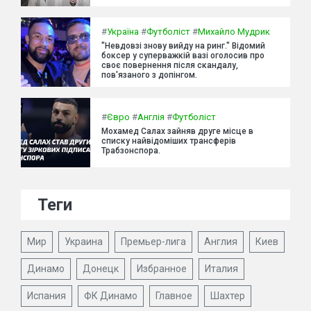
#
Україна
#
Футболіст
#
Михайло Мудрик
"Невдовзі знову вийду на ринг." Відомий
боксер у суперважкій вазі оголосив про
своє повернення після скандалу,
пов'язаного з допінгом.
#
Євро
#
Англія
#
Футболіст
Мохамед Салах зайняв друге місце в
списку найвідоміших трансферів
Трабзонспора.
Теги
Мир
Украина
Премьер-лига
Англия
Киев
Динамо
Донецк
Избранное
Италия
Испания
ФК Динамо
Главное
Шахтер