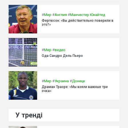
#
Мир
#
Англия
#
Манчестер Юнайтед
Фергюсон: «Вы действительно поверили в
это?»
#
Мир
#
видео
Ода Сандро Дель Пьеро
#
Мир
#
Украина
#
Донецк
Драман Траоре: «Мы взяли важные три
очка»
У тренді