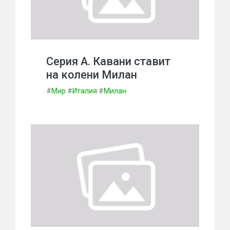
Серия А. Кавани ставит
на колени Милан
#
Мир
#
Италия
#
Милан