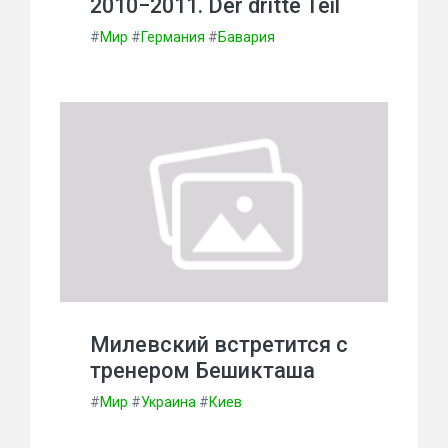
2010−2011. Der dritte Teil
#
Мир
#
Германия
#
Бавария
Милевский встретится с
тренером Бешикташа
#
Мир
#
Украина
#
Киев