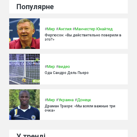
Популярне
#
Мир
#
Англия
#
Манчестер Юнайтед
Фергюсон: «Вы действительно поверили в
это?»
#
Мир
#
видео
Ода Сандро Дель Пьеро
#
Мир
#
Украина
#
Донецк
Драман Траоре: «Мы взяли важные три
очка»
У тренді