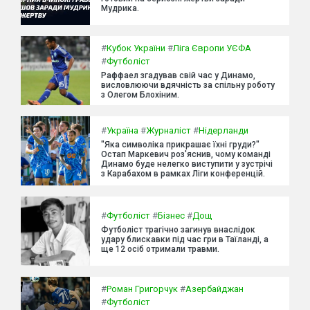
Мудрика.
#
Кубок України
#
Ліга Європи УЄФА
#
Футболіст
Раффаел згадував свій час у Динамо,
висловлюючи вдячність за спільну роботу
з Олегом Блохіним.
#
Україна
#
Журналіст
#
Нідерланди
"Яка символіка прикрашає їхні груди?"
Остап Маркевич роз'яснив, чому команді
Динамо буде нелегко виступити у зустрічі
з Карабахом в рамках Ліги конференцій.
#
Футболіст
#
Бізнес
#
Дощ
Футболіст трагічно загинув внаслідок
удару блискавки під час гри в Таїланді, а
ще 12 осіб отримали травми.
#
Роман Григорчук
#
Азербайджан
#
Футболіст