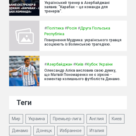
Український тренер в Азербайджані
заявив: "Карабах – це команда для
тренерів".
#
Політика
#
Росія
#
Друга Польська
Республіка
Повернення Мудрика: українського гравця
асоціюють із Волинською трагедією.
#
Азербайджан
#
Київ
#
Кубок України
Олександр Алієв висловив свою думку,
що Матвій Пономаренко не є зіркою -
коментар колишнього футболіста Динамо.
Теги
Мир
Украина
Премьер-лига
Англия
Киев
Динамо
Донецк
Избранное
Италия