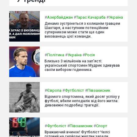
#
Азербайджан
#
Тарас Качараба
#
Україна
Динамо зустрінеться з колишнім гравцем
Шахтаря, а наступним потенційним
суперником може стати ще один
вихованець цієї команди.
#
Політика
#
Україна
#
Росія
Близько 3 мільйонів на зап'ясті:
український спортсмен Мудрик здивував
своїм вибором годинника.
#
Європа
#
Футболіст
#
Півзахисник
Відомого спортсмена, який досяг успіху у
футболі, вбили неподалік від його житла:
дивовижні подробиці трагедії.
#
Футболіст
#
Півзахисник
#
Спорт
Вражаючий вчинок! Футболіст Челсі
готовий на серйозні жертви заради