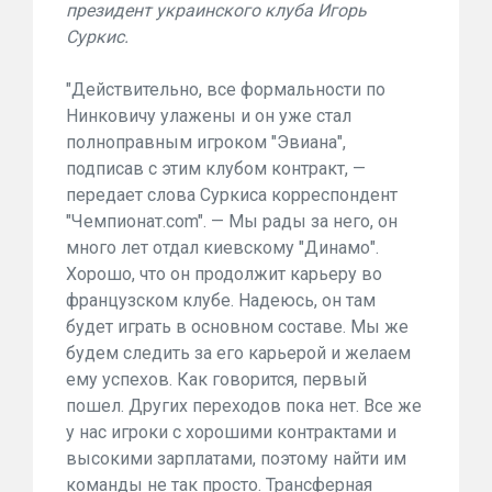
президент украинского клуба Игорь
Суркис.
"Действительно, все формальности по
Нинковичу улажены и он уже стал
полноправным игроком "Эвиана",
подписав с этим клубом контракт, —
передает слова Суркиса корреспондент
"Чемпионат.com". — Мы рады за него, он
много лет отдал киевскому "Динамо".
Хорошо, что он продолжит карьеру во
французском клубе. Надеюсь, он там
будет играть в основном составе. Мы же
будем следить за его карьерой и желаем
ему успехов. Как говорится, первый
пошел. Других переходов пока нет. Все же
у нас игроки с хорошими контрактами и
высокими зарплатами, поэтому найти им
команды не так просто. Трансферная