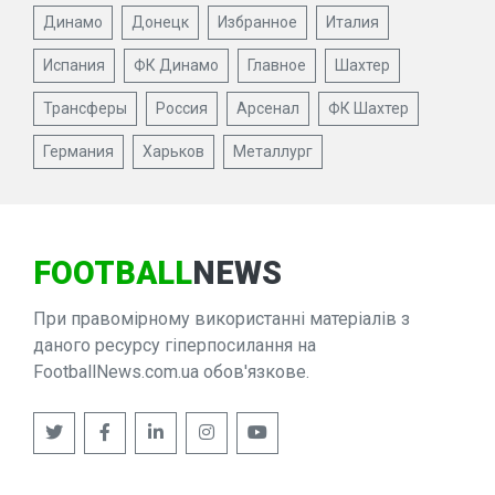
Динамо
Донецк
Избранное
Италия
Испания
ФК Динамо
Главное
Шахтер
Трансферы
Россия
Арсенал
ФК Шахтер
Германия
Харьков
Металлург
FOOTBALL
NEWS
При правомірному використанні матеріалів з
даного ресурсу гіперпосилання на
FootballNews.com.ua обов'язкове.