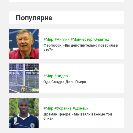
Популярне
#
Мир
#
Англия
#
Манчестер Юнайтед
Фергюсон: «Вы действительно поверили в
это?»
#
Мир
#
видео
Ода Сандро Дель Пьеро
#
Мир
#
Украина
#
Донецк
Драман Траоре: «Мы взяли важные три
очка»