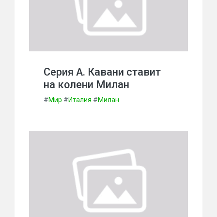
Серия А. Кавани ставит
на колени Милан
#
Мир
#
Италия
#
Милан