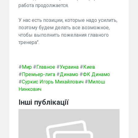
работа продолжается.
У нас есть позиции, которые надо усилить,
поэтому будем делать все возможное,
чтобы выполнить пожелания главного
тренера".
#
Мир
#
Главное
#
Украина
#
Киев
#
Премьер-лига
#
Динамо
#
ФК Динамо
#
Суркис Игорь Михайлович
#
Милош
Нинкович
Інші публікації