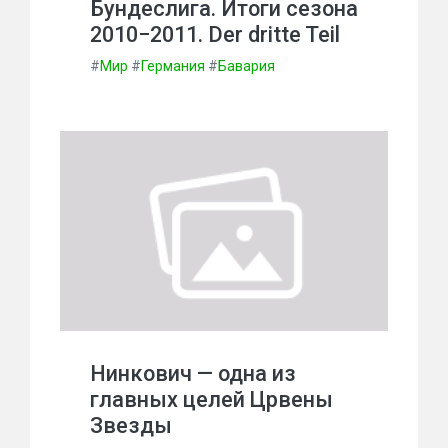
Бундеслига. Итоги сезона
2010−2011. Der dritte Teil
#
Мир
#
Германия
#
Бавария
Нинкович — одна из
главных целей Црвены
Звезды