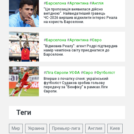
#
Барселона
#
Аргентина
#
Англія
"Ця пропозиція виявилася дійсно
вигідною". Найвидатніший гравець
ЧС-2026 вирішив відхилити інтерес Реала
на користь Барселони.
#
Барселона
#
Аргентина
#
Євро
"Відмовив Реалу": агент Родрі підтвердив
намір чемпіона світу приєднатися до
Барселони.
#
Ліга Європи УЄФА
#
Євро
#
Футболіст
Вперше з початку січня: український
футболіст Судаков зробив гольову
передачу за "Бенфіку" в рамках Ліги
Європи.
Теги
Мир
Украина
Премьер-лига
Англия
Киев