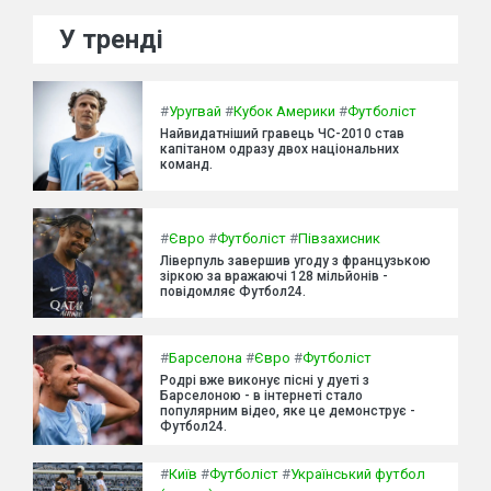
У тренді
#
Уругвай
#
Кубок Америки
#
Футболіст
Найвидатніший гравець ЧС-2010 став
капітаном одразу двох національних
команд.
#
Євро
#
Футболіст
#
Півзахисник
Ліверпуль завершив угоду з французькою
зіркою за вражаючі 128 мільйонів -
повідомляє Футбол24.
#
Барселона
#
Євро
#
Футболіст
Родрі вже виконує пісні у дуеті з
Барселоною - в інтернеті стало
популярним відео, яке це демонструє -
Футбол24.
#
Київ
#
Футболіст
#
Український футбол