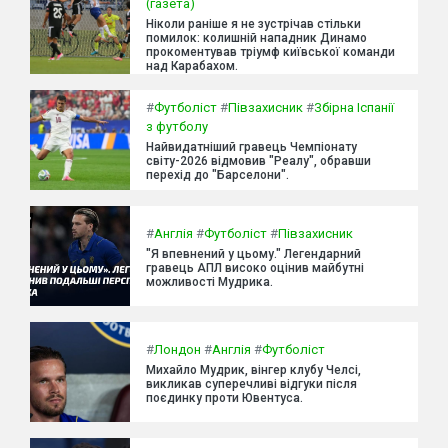
(газета)
Ніколи раніше я не зустрічав стільки
помилок: колишній нападник Динамо
прокоментував тріумф київської команди
над Карабахом.
#
Футболіст
#
Півзахисник
#
Збірна Іспанії
з футболу
Найвидатніший гравець Чемпіонату
світу-2026 відмовив "Реалу", обравши
перехід до "Барселони".
#
Англія
#
Футболіст
#
Півзахисник
"Я впевнений у цьому." Легендарний
гравець АПЛ високо оцінив майбутні
можливості Мудрика.
#
Лондон
#
Англія
#
Футболіст
Михайло Мудрик, вінгер клубу Челсі,
викликав суперечливі відгуки після
поєдинку проти Ювентуса.