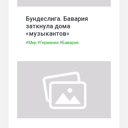
Бундеслига. Бавария
заткнула дома
«музыкантов»
#
Мир
#
Германия
#
Бавария