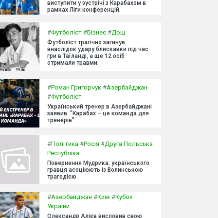
виступити у зустрічі з Карабахом в
рамках Ліги конференцій.
#
Футболіст
#
Бізнес
#
Дощ
Футболіст трагічно загинув
внаслідок удару блискавки під час
гри в Таїланді, а ще 12 осіб
отримали травми.
#
Роман Григорчук
#
Азербайджан
#
Футболіст
Український тренер в Азербайджані
заявив: "Карабах – це команда для
тренерів".
#
Політика
#
Росія
#
Друга Польська
Республіка
Повернення Мудрика: українського
гравця асоціюють із Волинською
трагедією.
#
Азербайджан
#
Київ
#
Кубок
України
Олександр Алієв висловив свою