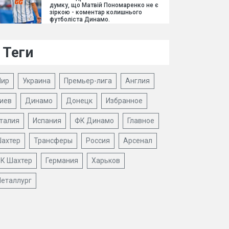
думку, що Матвій Пономаренко не є
зіркою - коментар колишнього
футболіста Динамо.
Теги
ир
Украина
Премьер-лига
Англия
иев
Динамо
Донецк
Избранное
талия
Испания
ФК Динамо
Главное
ахтер
Трансферы
Россия
Арсенал
К Шахтер
Германия
Харьков
еталлург