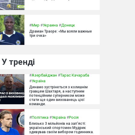
#
Мир
#
Украина
#
Донецк
Драман Траоре: «Мы взяли важные
три очка»
У тренді
#
Азербайджан
#
Тарас Качараба
#
Україна
Динамо зустрінеться з колишнім
гравцем Шахтаря, а наступним
потенційним суперником може
стати ще один вихованець цієї
команди.
#
Політика
#
Україна
#
Росія
Близько 3 мільйонів на зап'ясті:
український спортсмен Мудрик
здивував своїм вибором годинника.