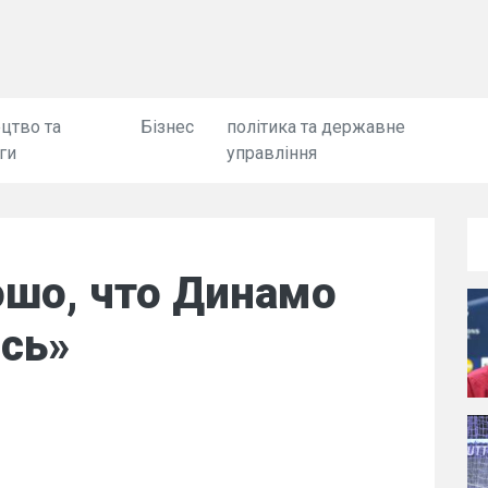
цтво та
Бізнес
політика та державне
ги
управління
ошо, что Динамо
ось»