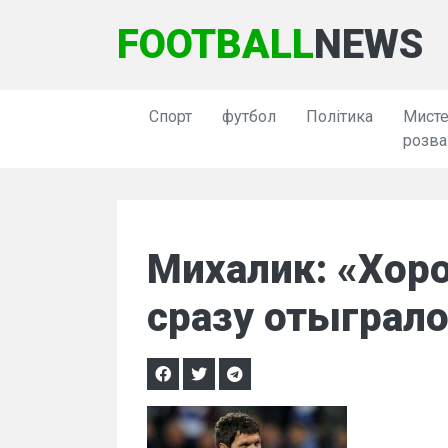
FOOTBALL
NEWS
Спорт
футбол
Політика
Мисте
розва
Михалик: «Хор
сразу отыграл