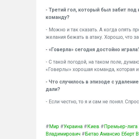
- Третий гол, который был забит под
команду?
- Можно и так сказать. А когда опять п
желания бежать в атаку. Хорошо, что з
- «Говерла» сегодня достойно играла
- С такой погодой, на таком поле, дума
«Говерлы» хорошая команда, которая и
- Что случилось в эпизоде с удалени
дали?
- Если честно, то я и сам не понял. Спро
#
Мир
#
Украина
#
Киев
#
Премьер-лига
Владимирович
#
Бетао Амансио Еберт 