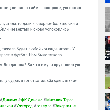
 конец первого тайма, наверное, успокоил
ропустили, то дали «Говерле» больше сил и
абили четвертый и снова успокоились.
?
ю, тяжело будет любой команде играть. У
грает в футбол. Нам было тяжело.
ем Богданова? За что ему вторую желтую
сил у судьи, а тот ответил: «За срыв атаки».
#
Динамо
#
ФК Динамо
#
Михалик Тарас
Виллиан
#
Ужгород
#
говерла
#
Закарпатье