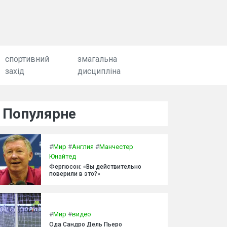
спортивний
змагальна
захід
дисципліна
Популярне
#
Мир
#
Англия
#
Манчестер
Юнайтед
Фергюсон: «Вы действительно
поверили в это?»
#
Мир
#
видео
Ода Сандро Дель Пьеро