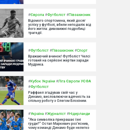
#
Європа
#
Футболіст
#
Півзахисник
Відомого спортсмена, який досяг
успіху у футболі, вбили неподалік від
його житла: дивовижні подробиці
трагедії.
#
Футболіст
#
Півзахисник
#
Спорт
Вражаючий вчинок! Футболіст Челсі
готовий на серйозні жертви заради
Мудрика.
#
Кубок України
#
Ліга Європи УЄФА
#
Футболіст
Раффаел згадував свій час у
Динамо, висловлюючи вдячність за
спільну роботу з Олегом Блохіним.
#
Україна
#
Журналіст
#
Нідерланди
"Яка символіка прикрашає їхні
груди?" Остап Маркевич роз'яснив,
чому команді Динамо буде нелегко