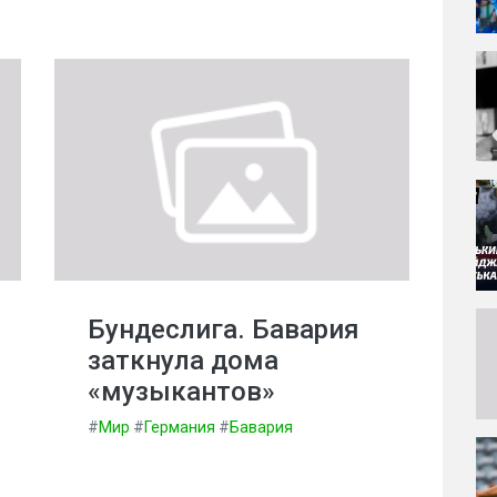
Бундеслига. Бавария
заткнула дома
«музыкантов»
#
Мир
#
Германия
#
Бавария