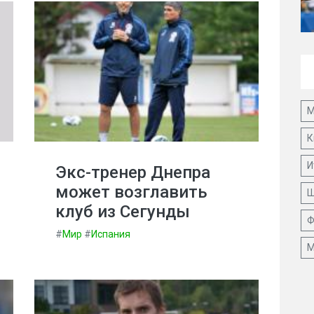
М
К
И
Экс-тренер Днепра
может возглавить
Ш
клуб из Сегунды
Ф
#
Мир
#
Испания
М