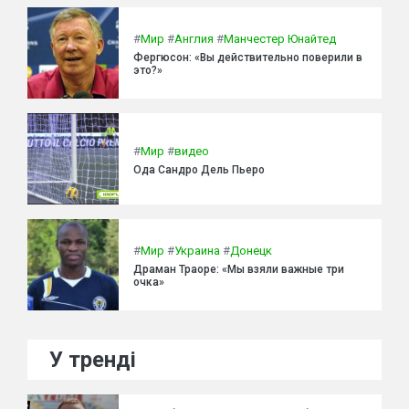
#
Мир
#
Англия
#
Манчестер Юнайтед
Фергюсон: «Вы действительно поверили в
это?»
#
Мир
#
видео
Ода Сандро Дель Пьеро
#
Мир
#
Украина
#
Донецк
Драман Траоре: «Мы взяли важные три
очка»
У тренді