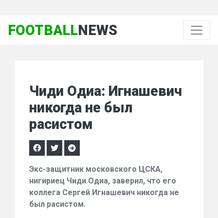
FOOTBALL
NEWS
Чиди Одиа: Игнашевич
никогда не был
расистом
Экс-защитник московского ЦСКА,
нигириец Чиди Одиа, заверил, что его
коллега Сергей Игнашевич никогда не
был расистом.