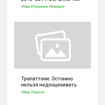
#
Мир
#
Германия
#
Бавария
Трапаттони: Эстонию
нельзя недооценивать
#
Мир
#
Европа