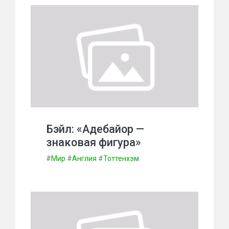
Бэйл: «Адебайор —
знаковая фигура»
#
Мир
#
Англия
#
Тоттенхэм