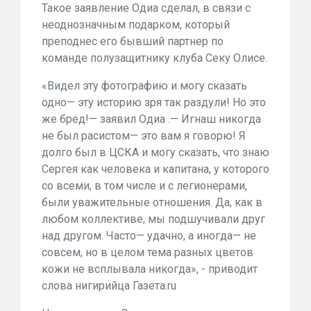
Такое заявление Одиа сделал, в связи с
неоднозначным подарком, который
преподнес
его бывший партнер по
команде полузащитнику клуба Секу Олисе.
«Видел эту фотографию и могу сказать
одно— эту историю зря так раздули! Но это
же бред!— заявил Одиа .— Игнаш никогда
не был расистом— это вам я говорю! Я
долго был в ЦСКА и могу сказать, что знаю
Сергея как человека и капитана, у которого
со всеми, в том числе и с легионерами,
были уважительные отношения. Да, как в
любом коллективе, мы подшучивали друг
над другом. Часто— удачно, а иногда— не
совсем, но в целом тема разных цветов
кожи не всплывала никогда», - приводит
слова нигирийца Газета.ru