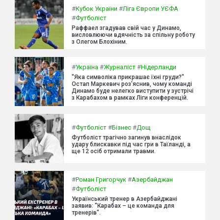
#
Кубок України
#
Ліга Європи УЄФА
#
Футболіст
Раффаел згадував свій час у Динамо,
висловлюючи вдячність за спільну роботу
з Олегом Блохіним.
#
Україна
#
Журналіст
#
Нідерланди
"Яка символіка прикрашає їхні груди?"
Остап Маркевич роз'яснив, чому команді
Динамо буде нелегко виступити у зустрічі
з Карабахом в рамках Ліги конференцій.
#
Футболіст
#
Бізнес
#
Дощ
Футболіст трагічно загинув внаслідок
удару блискавки під час гри в Таїланді, а
ще 12 осіб отримали травми.
#
Роман Григорчук
#
Азербайджан
#
Футболіст
Український тренер в Азербайджані
заявив: "Карабах – це команда для
тренерів".