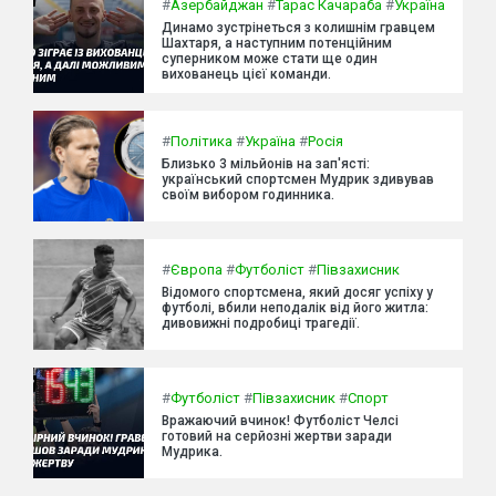
#
Азербайджан
#
Тарас Качараба
#
Україна
Динамо зустрінеться з колишнім гравцем
Шахтаря, а наступним потенційним
суперником може стати ще один
вихованець цієї команди.
#
Політика
#
Україна
#
Росія
Близько 3 мільйонів на зап'ясті:
український спортсмен Мудрик здивував
своїм вибором годинника.
#
Європа
#
Футболіст
#
Півзахисник
Відомого спортсмена, який досяг успіху у
футболі, вбили неподалік від його житла:
дивовижні подробиці трагедії.
#
Футболіст
#
Півзахисник
#
Спорт
Вражаючий вчинок! Футболіст Челсі
готовий на серйозні жертви заради
Мудрика.