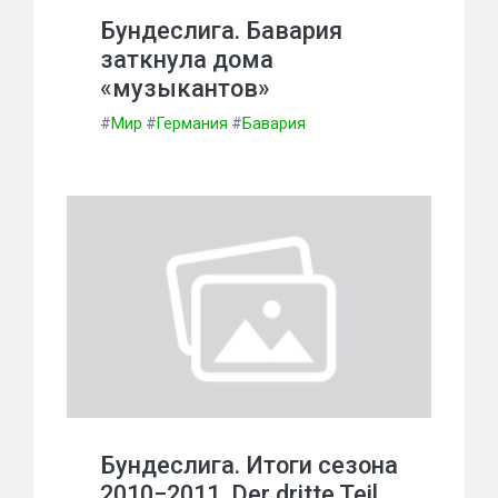
Бундеслига. Бавария
заткнула дома
«музыкантов»
#
Мир
#
Германия
#
Бавария
Бундеслига. Итоги сезона
2010−2011. Der dritte Teil