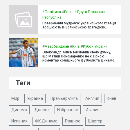
#
Політика
#
Росія
#
Друга Польська
Республіка
Повернення Мудрика: українського гравця
асоціюють із Волинською трагедією.
#
Азербайджан
#
Київ
#
Кубок України
Олександр Алієв висловив свою думку,
що Матвій Пономаренко не є зіркою -
коментар колишнього футболіста Динамо.
Теги
Мир
Украина
Премьер-лига
Англия
Киев
Динамо
Донецк
Избранное
Италия
Испания
ФК Динамо
Главное
Шахтер