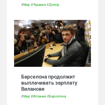
#
Мир
#
Украина
#
Днепр
Барселона продолжит
выплачивать зарплату
Виланове
#
Мир
#
Испания
#
Барселона