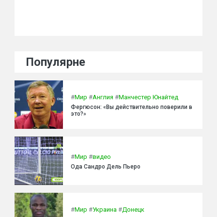
Популярне
#
Мир
#
Англия
#
Манчестер Юнайтед
Фергюсон: «Вы действительно поверили в
это?»
#
Мир
#
видео
Ода Сандро Дель Пьеро
#
Мир
#
Украина
#
Донецк