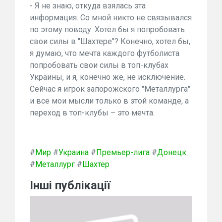
- Я не знаю, откуда взялась эта
информация. Со мной никто не связывался
по этому поводу. Хотел бы я попробовать
свои силы в "Шахтере"? Конечно, хотел бы,
я думаю, что мечта каждого футболиста
попробовать свои силы в топ-клубах
Украины, и я, конечно же, не исключение.
Сейчас я игрок запорожского "Металлурга"
и все мои мысли только в этой команде, а
переход в топ-клубы – это мечта.
#
Мир
#
Украина
#
Премьер-лига
#
Донецк
#
Металлург
#
Шахтер
Інші публікації