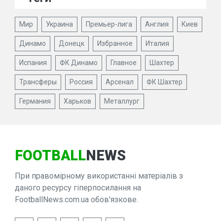
Мир
Украина
Премьер-лига
Англия
Киев
Динамо
Донецк
Избранное
Италия
Испания
ФК Динамо
Главное
Шахтер
Трансферы
Россия
Арсенал
ФК Шахтер
Германия
Харьков
Металлург
FOOTBALL
NEWS
При правомірному використанні матеріалів з
даного ресурсу гіперпосилання на
FootballNews.com.ua обов'язкове.