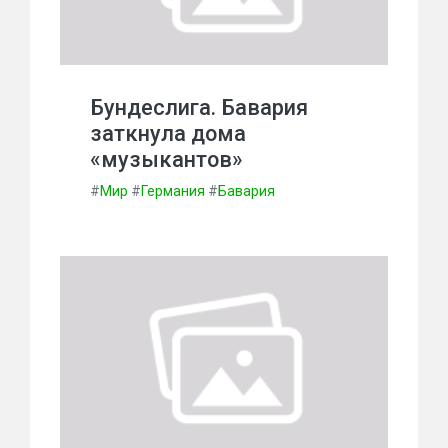
Бундеслига. Бавария
заткнула дома
«музыкантов»
#
Мир
#
Германия
#
Бавария