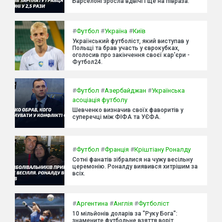
Барселоні зросла вдвічі і ще на півраза.
#
Футбол
#
Україна
#
Київ
Український футболіст, який виступав у
Польщі та брав участь у єврокубках,
оголосив про закінчення своєї кар'єри -
Футбол24.
#
Футбол
#
Азербайджан
#
Українська
асоціація футболу
Шевченко визначив своїх фаворитів у
суперечці між ФІФА та УЄФА.
#
Футбол
#
Франція
#
Кріштіану Роналду
Сотні фанатів зібралися на чужу весільну
церемонію. Роналду виявився хитрішим за
всіх.
#
Аргентина
#
Англія
#
Футболіст
10 мільйонів доларів за "Руку Бога":
знамените футбольне взяття воріт,