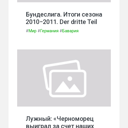
Бундеслига. Итоги сезона
2010−2011. Der dritte Teil
#
Мир
#
Германия
#
Бавария
Лужный: «Черноморец
выиграл за счет наших