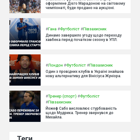
оформлене Дієго Марадоною на світовому
чемпіонаті, буде продано на аукціоні.
#
Гана
#
Футболіст
#
Півзахисник
Динамо завершило угоду щодо переходу
хавбека перед початком сезону в УПЛ.
#
Лондон
#
Футболіст
#
Півзахисник
Один з провідних клубів в Україні знайшов
нову альтернативу для Вінісіуса Жуніора.
#
Тренер (спорт)
#
Футболіст
#
Півзахисник
Йожеф Сабо висловлює стурбованість
щодо Мудрика. Тренер звернувся до
Михайла.
Теги