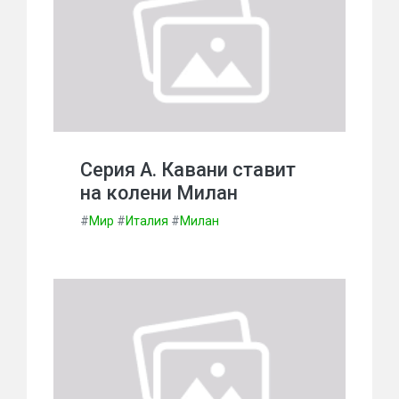
Серия А. Кавани ставит
на колени Милан
#
Мир
#
Италия
#
Милан