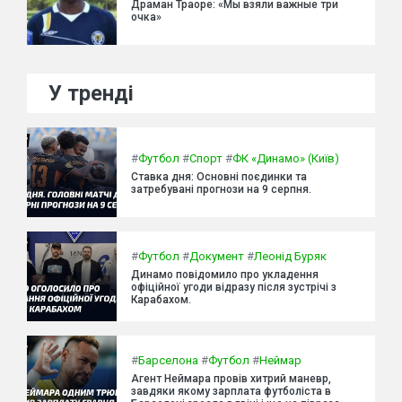
Драман Траоре: «Мы взяли важные три
очка»
У тренді
#
Футбол
#
Спорт
#
ФК «Динамо» (Київ)
Ставка дня: Основні поєдинки та
затребувані прогнози на 9 серпня.
#
Футбол
#
Документ
#
Леонід Буряк
Динамо повідомило про укладення
офіційної угоди відразу після зустрічі з
Карабахом.
#
Барселона
#
Футбол
#
Неймар
Агент Неймара провів хитрий маневр,
завдяки якому зарплата футболіста в