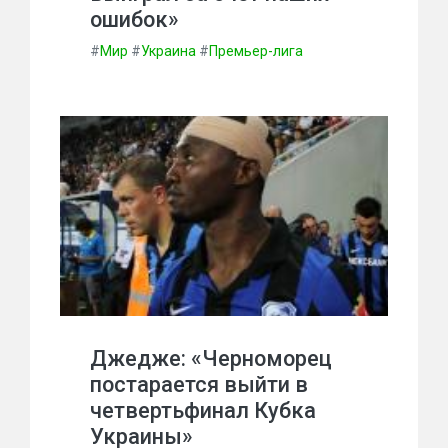
ошибок»
#
Мир
#
Украина
#
Премьер-лига
Джедже: «Черноморец
постарается выйти в
четвертьфинал Кубка
Украины»