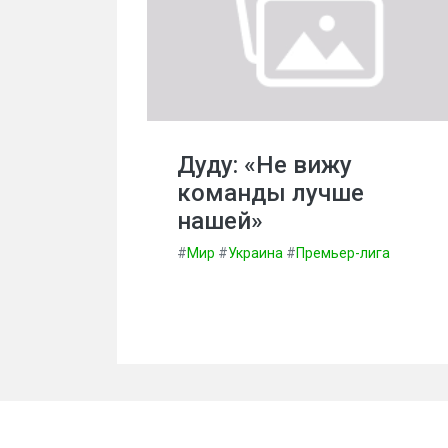
Дуду: «Не вижу
команды лучше
нашей»
#
Мир
#
Украина
#
Премьер-лига