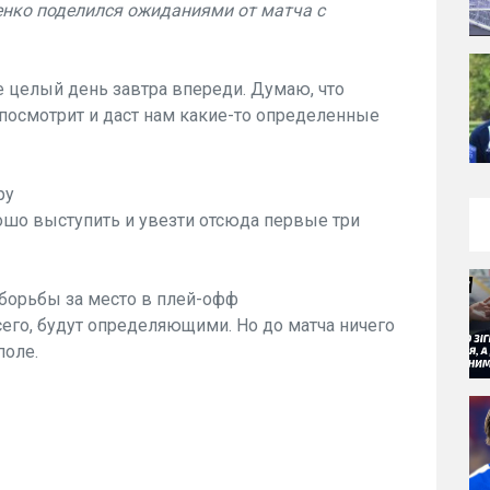
енко поделился ожиданиями от матча с
ще целый день завтра впереди. Думаю, что
 посмотрит и даст нам какие-то определенные
ру
рошо выступить и увезти отсюда первые три
 борьбы за место в плей-офф
всего, будут определяющими. Но до матча ничего
поле.