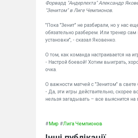
Форвард "Андерлехта" Александр Яков
"Зенитом" в Лиге Чемпионов.
"Пока "Зенит" не разбирали, но у нас е
обязательно разберем. Или тренер сам
установки", - сказал Яковенко.
О том, как команда настраивается на иг
- Настрой боевой! Хотим выиграть, хо
очка.
О важности матчей с "Зенитом" в свете
- Да, эти игры действительно, скорее 
нельзя загадывать – все выяснится на 
#
Мир
#
Лига Чемпионов
Інші публікації