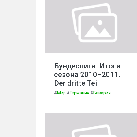
Бундеслига. Итоги
сезона 2010−2011.
Der dritte Teil
#
Мир
#
Германия
#
Бавария