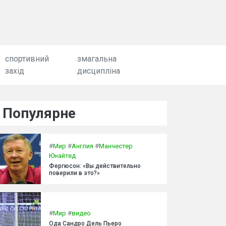
спортивний
змагальна
захід
дисципліна
Популярне
#
Мир
#
Англия
#
Манчестер
Юнайтед
Фергюсон: «Вы действительно
поверили в это?»
#
Мир
#
видео
Ода Сандро Дель Пьеро