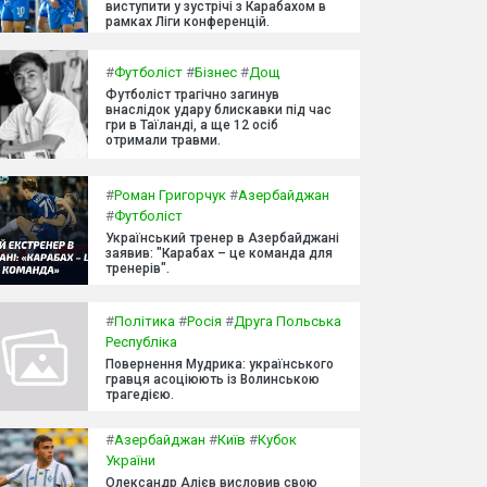
виступити у зустрічі з Карабахом в
рамках Ліги конференцій.
#
Футболіст
#
Бізнес
#
Дощ
Футболіст трагічно загинув
внаслідок удару блискавки під час
гри в Таїланді, а ще 12 осіб
отримали травми.
#
Роман Григорчук
#
Азербайджан
#
Футболіст
Український тренер в Азербайджані
заявив: "Карабах – це команда для
тренерів".
#
Політика
#
Росія
#
Друга Польська
Республіка
Повернення Мудрика: українського
гравця асоціюють із Волинською
трагедією.
#
Азербайджан
#
Київ
#
Кубок
України
Олександр Алієв висловив свою