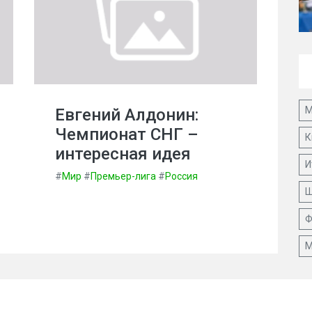
М
Евгений Алдонин:
Чемпионат СНГ –
К
интересная идея
И
#
Мир
#
Премьер-лига
#
Россия
Ш
Ф
М