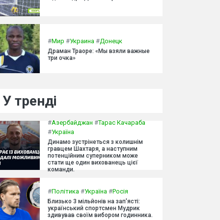
#
Мир
#
Украина
#
Донецк
Драман Траоре: «Мы взяли важные
три очка»
У тренді
#
Азербайджан
#
Тарас Качараба
#
Україна
Динамо зустрінеться з колишнім
гравцем Шахтаря, а наступним
потенційним суперником може
стати ще один вихованець цієї
команди.
#
Політика
#
Україна
#
Росія
Близько 3 мільйонів на зап'ясті:
український спортсмен Мудрик
здивував своїм вибором годинника.