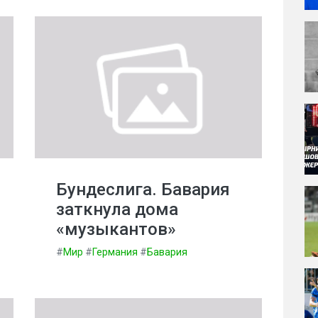
Бундеслига. Бавария
заткнула дома
«музыкантов»
#
Мир
#
Германия
#
Бавария