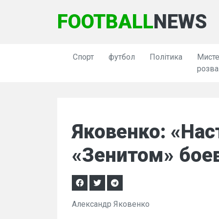
FOOTBALL
NEWS
Спорт
футбол
Політика
Мисте
розва
Яковенко: «Нас
«Зенитом» бое
Александр Яковенко