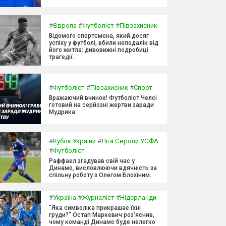
#
Європа
#
Футболіст
#
Півзахисник
Відомого спортсмена, який досяг
успіху у футболі, вбили неподалік від
його житла: дивовижні подробиці
трагедії.
#
Футболіст
#
Півзахисник
#
Спорт
Вражаючий вчинок! Футболіст Челсі
готовий на серйозні жертви заради
Мудрика.
#
Кубок України
#
Ліга Європи УЄФА
#
Футболіст
Раффаел згадував свій час у
Динамо, висловлюючи вдячність за
спільну роботу з Олегом Блохіним.
#
Україна
#
Журналіст
#
Нідерланди
"Яка символіка прикрашає їхні
груди?" Остап Маркевич роз'яснив,
чому команді Динамо буде нелегко