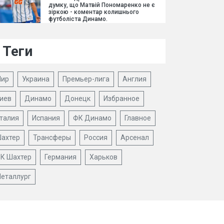
думку, що Матвій Пономаренко не є
зіркою - коментар колишнього
футболіста Динамо.
Теги
ир
Украина
Премьер-лига
Англия
иев
Динамо
Донецк
Избранное
талия
Испания
ФК Динамо
Главное
ахтер
Трансферы
Россия
Арсенал
К Шахтер
Германия
Харьков
еталлург