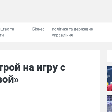
цтво та
Бізнес
політика та державне
ги
управління
трой на игру с
вой»