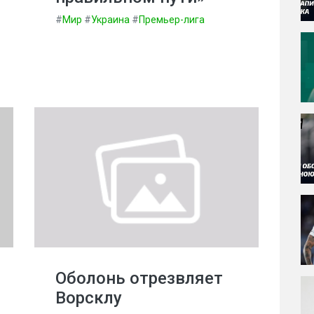
#
Мир
#
Украина
#
Премьер-лига
Оболонь отрезвляет
Ворсклу