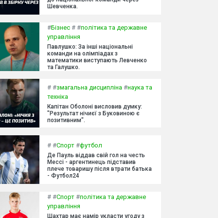
Шевченка.
#
Бізнес
#
#
політика та державне
управління
Павлушко: За інші національні
команди на олімпіадах з
математики виступають Левченко
та Галушко.
#
#
змагальна дисципліна
#
наука та
техніка
Капітан Оболоні висловив думку:
"Результат нічиєї з Буковиною є
позитивним".
#
#
Спорт
#
футбол
Де Пауль віддав свій гол на честь
Мессі - аргентинець підставив
плече товаришу після втрати батька
- Футбол24
#
#
Спорт
#
політика та державне
управління
Шахтар має намір укласти угоду з