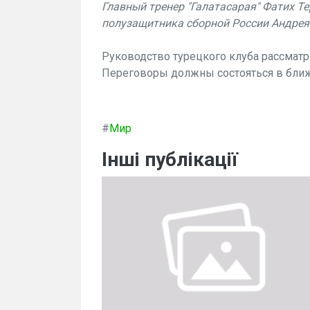
Главный тренер "Галатасарая" Фатих Т
полузащитника сборной России Андрея
Руководство турецкого клуба рассматр
Переговоры должны состояться в бли
#
Мир
Інші публікації