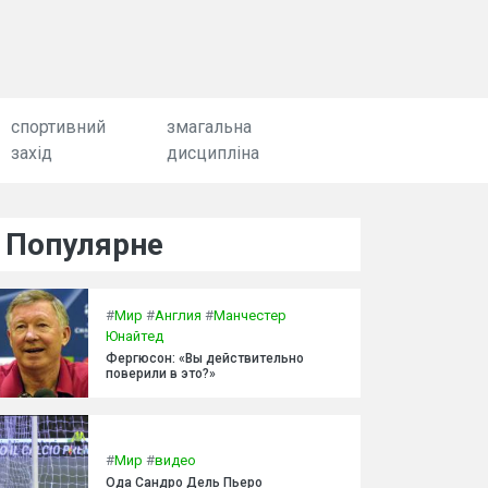
спортивний
змагальна
захід
дисципліна
Популярне
#
Мир
#
Англия
#
Манчестер
Юнайтед
Фергюсон: «Вы действительно
поверили в это?»
#
Мир
#
видео
Ода Сандро Дель Пьеро