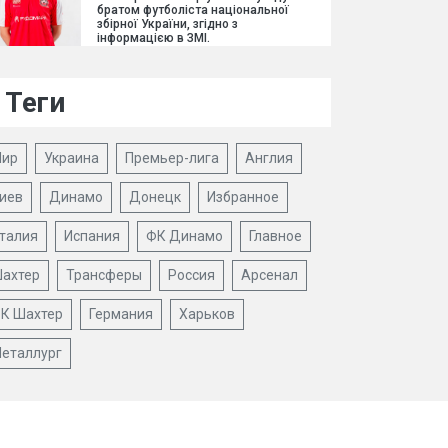
братом футболіста національної
збірної України, згідно з
інформацією в ЗМІ.
Теги
ир
Украина
Премьер-лига
Англия
иев
Динамо
Донецк
Избранное
талия
Испания
ФК Динамо
Главное
ахтер
Трансферы
Россия
Арсенал
К Шахтер
Германия
Харьков
еталлург