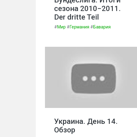
Бундеслига. Итоги
сезона 2010−2011.
Der dritte Teil
#
Мир
#
Германия
#
Бавария
Украина. День 14.
Обзор