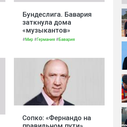
Бундеслига. Бавария
заткнула дома
«музыкантов»
#
Мир
#
Германия
#
Бавария
Сопко: «Фернандо на
правильном пути»