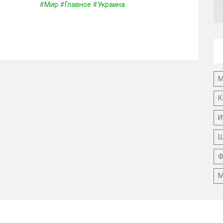
#
Мир
#
Главное
#
Украина
М
К
И
Ш
Ф
М