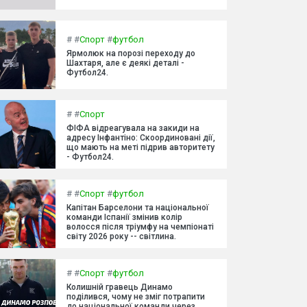
#
#
Спорт
#
футбол
Ярмолюк на порозі переходу до
Шахтаря, але є деякі деталі -
Футбол24.
#
#
Спорт
ФІФА відреагувала на закиди на
адресу Інфантіно: Скоординовані дії,
що мають на меті підрив авторитету
- Футбол24.
#
#
Спорт
#
футбол
Капітан Барселони та національної
команди Іспанії змінив колір
волосся після тріумфу на чемпіонаті
світу 2026 року -- світлина.
#
#
Спорт
#
футбол
Колишній гравець Динамо
поділився, чому не зміг потрапити
до національної команди через