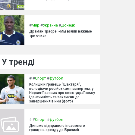
#
Мир
#
Украина
#
Донецк
Драман Траоре: «Мы взяли важные
три очка»
У тренді
#
#
Спорт
#
футбол
Колишній гравець "Шахтаря",
володіючи російським паспортом, у
Норвегії заявив про свою українську
ідентичність та закликав до
завершення війни (фото)
#
#
Спорт
#
футбол
Динамо відправило іноземного
гравця в оренду до Бразилії.