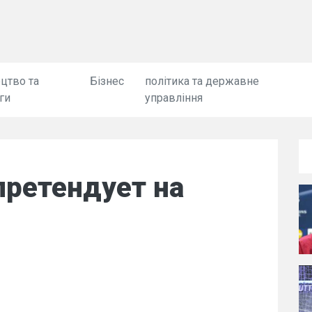
цтво та
Бізнес
політика та державне
ги
управління
претендует на