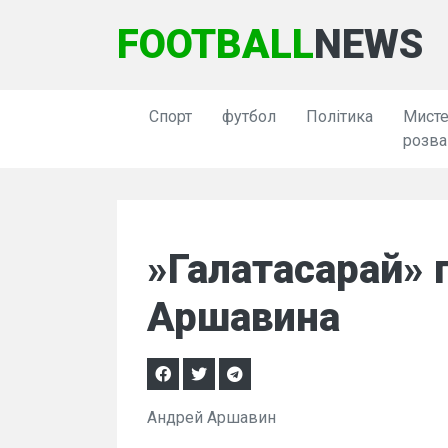
FOOTBALL
NEWS
Спорт
футбол
Політика
Мисте
розва
»Галатасарай» 
Аршавина
Андрей Аршавин