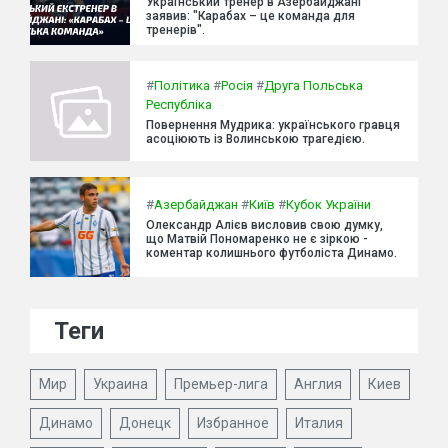
Український тренер в Азербайджані
заявив: "Карабах – це команда для
тренерів".
#
Політика
#
Росія
#
Друга Польська
Республіка
Повернення Мудрика: українського гравця
асоціюють із Волинською трагедією.
#
Азербайджан
#
Київ
#
Кубок України
Олександр Алієв висловив свою думку,
що Матвій Пономаренко не є зіркою -
коментар колишнього футболіста Динамо.
Теги
Мир
Украина
Премьер-лига
Англия
Киев
Динамо
Донецк
Избранное
Италия