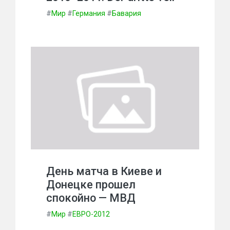
#
Мир
#
Германия
#
Бавария
День матча в Киеве и
Донецке прошел
спокойно — МВД
#
Мир
#
ЕВРО-2012