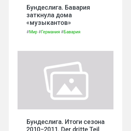
Бундеслига. Бавария
заткнула дома
«музыкантов»
#
Мир
#
Германия
#
Бавария
Бундеслига. Итоги сезона
2010−2011. Der dritte Teil