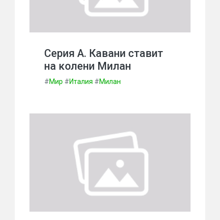
Серия А. Кавани ставит
на колени Милан
#
Мир
#
Италия
#
Милан