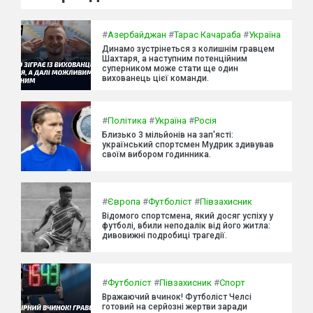
#
Азербайджан
#
Тарас Качараба
#
Україна
Динамо зустрінеться з колишнім гравцем
Шахтаря, а наступним потенційним
суперником може стати ще один
вихованець цієї команди.
#
Політика
#
Україна
#
Росія
Близько 3 мільйонів на зап'ясті:
український спортсмен Мудрик здивував
своїм вибором годинника.
#
Європа
#
Футболіст
#
Півзахисник
Відомого спортсмена, який досяг успіху у
футболі, вбили неподалік від його житла:
дивовижні подробиці трагедії.
#
Футболіст
#
Півзахисник
#
Спорт
Вражаючий вчинок! Футболіст Челсі
готовий на серйозні жертви заради