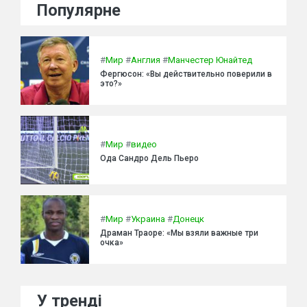
Популярне
#
Мир
#
Англия
#
Манчестер Юнайтед
Фергюсон: «Вы действительно поверили в
это?»
#
Мир
#
видео
Ода Сандро Дель Пьеро
#
Мир
#
Украина
#
Донецк
Драман Траоре: «Мы взяли важные три
очка»
У тренді