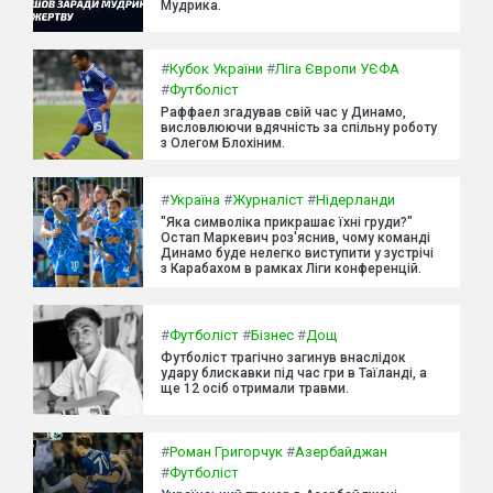
Мудрика.
#
Кубок України
#
Ліга Європи УЄФА
#
Футболіст
Раффаел згадував свій час у Динамо,
висловлюючи вдячність за спільну роботу
з Олегом Блохіним.
#
Україна
#
Журналіст
#
Нідерланди
"Яка символіка прикрашає їхні груди?"
Остап Маркевич роз'яснив, чому команді
Динамо буде нелегко виступити у зустрічі
з Карабахом в рамках Ліги конференцій.
#
Футболіст
#
Бізнес
#
Дощ
Футболіст трагічно загинув внаслідок
удару блискавки під час гри в Таїланді, а
ще 12 осіб отримали травми.
#
Роман Григорчук
#
Азербайджан
#
Футболіст