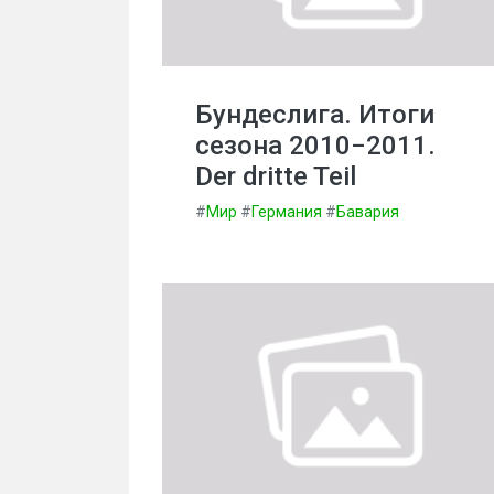
Бундеслига. Итоги
сезона 2010−2011.
Der dritte Teil
#
Мир
#
Германия
#
Бавария