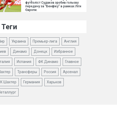
футболіст Судаков зробив гольову
передачу за "Бенфіку" в рамках Ліги
Європи.
Теги
ир
Украина
Премьер-лига
Англия
иев
Динамо
Донецк
Избранное
талия
Испания
ФК Динамо
Главное
ахтер
Трансферы
Россия
Арсенал
К Шахтер
Германия
Харьков
еталлург