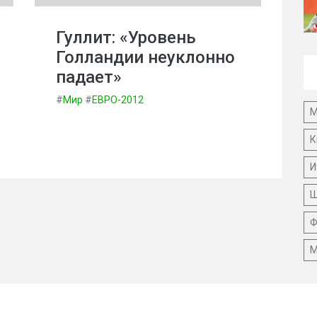
Гуллит: «Уровень
Голландии неуклонно
падает»
#
Мир
#
ЕВРО-2012
М
К
И
Ш
Ф
М