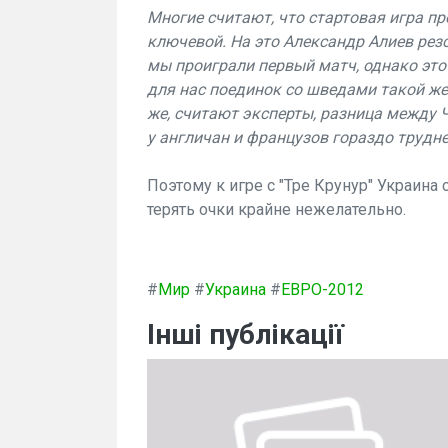
Многие считают, что стартовая игра п
ключевой. На это Александр Алиев рез
мы проиграли первый матч, однако это
для нас поединок со шведами такой же 
же, считают эксперты, разница между Ч
у англичан и французов гораздо трудне
Поэтому к игре с "Тре Крунур" Украина
терять очки крайне нежелательно.
#
Мир
#
Украина
#
ЕВРО-2012
Інші публікації