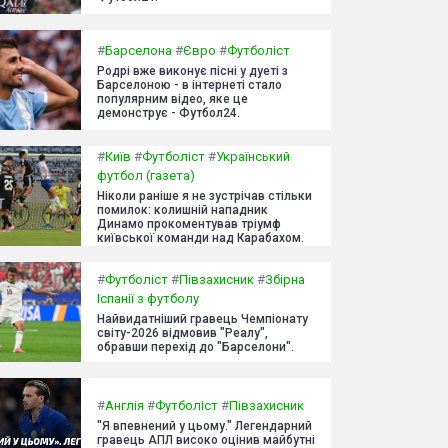
#
Барселона
#
Євро
#
Футболіст
Родрі вже виконує пісні у дуеті з
Барселоною - в інтернеті стало
популярним відео, яке це
демонструє - Футбол24.
#
Київ
#
Футболіст
#
Український
футбол (газета)
Ніколи раніше я не зустрічав стільки
помилок: колишній нападник
Динамо прокоментував тріумф
київської команди над Карабахом.
#
Футболіст
#
Півзахисник
#
Збірна
Іспанії з футболу
Найвидатніший гравець Чемпіонату
світу-2026 відмовив "Реалу",
обравши перехід до "Барселони".
#
Англія
#
Футболіст
#
Півзахисник
"Я впевнений у цьому." Легендарний
гравець АПЛ високо оцінив майбутні