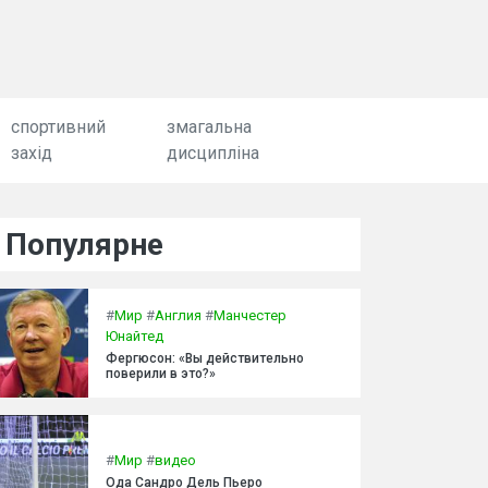
спортивний
змагальна
захід
дисципліна
Популярне
#
Мир
#
Англия
#
Манчестер
Юнайтед
Фергюсон: «Вы действительно
поверили в это?»
#
Мир
#
видео
Ода Сандро Дель Пьеро