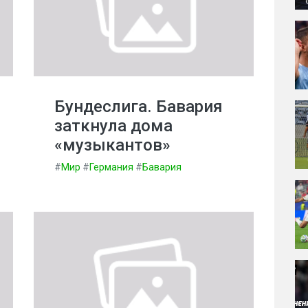
Бундеслига. Бавария
заткнула дома
«музыкантов»
#
Мир
#
Германия
#
Бавария