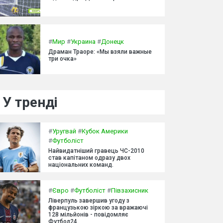
#
Мир
#
Украина
#
Донецк
Драман Траоре: «Мы взяли важные
три очка»
У тренді
#
Уругвай
#
Кубок Америки
#
Футболіст
Найвидатніший гравець ЧС-2010
став капітаном одразу двох
національних команд.
#
Євро
#
Футболіст
#
Півзахисник
Ліверпуль завершив угоду з
французькою зіркою за вражаючі
128 мільйонів - повідомляє
Футбол24.