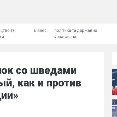
цтво та
Бізнес
політика та державне
ги
управління
нок со шведами
й, как и против
ции»