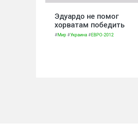
Эдуардо не помог
хорватам победить
#
Мир
#
Украина
#
ЕВРО-2012