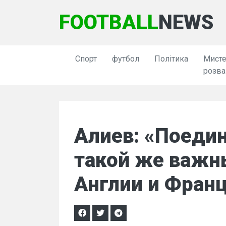
FOOTBALL
NEWS
Спорт
футбол
Політика
Мисте
розва
Алиев: «Поеди
такой же важны
Англии и Фран