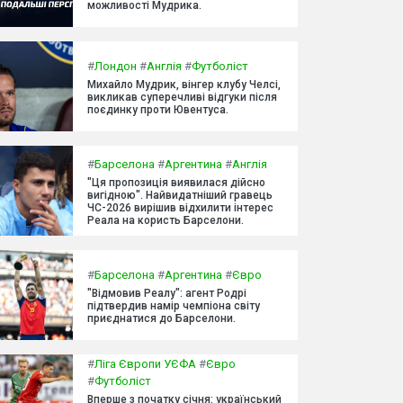
можливості Мудрика.
#
Лондон
#
Англія
#
Футболіст
Михайло Мудрик, вінгер клубу Челсі,
викликав суперечливі відгуки після
поєдинку проти Ювентуса.
#
Барселона
#
Аргентина
#
Англія
"Ця пропозиція виявилася дійсно
вигідною". Найвидатніший гравець
ЧС-2026 вирішив відхилити інтерес
Реала на користь Барселони.
#
Барселона
#
Аргентина
#
Євро
"Відмовив Реалу": агент Родрі
підтвердив намір чемпіона світу
приєднатися до Барселони.
#
Ліга Європи УЄФА
#
Євро
#
Футболіст
Вперше з початку січня: український