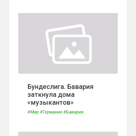
Бундеслига. Бавария
заткнула дома
«музыкантов»
#
Мир
#
Германия
#
Бавария