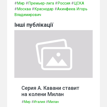
#
Мир
#
Премьер-лига
#
Россия
#
ЦСКА
#
Москва
#
Краснодар
#
Акинфеев Игорь
Владимирович
Інші публікації
Серия А. Кавани ставит
на колени Милан
#
Мир
#
Италия
#
Милан