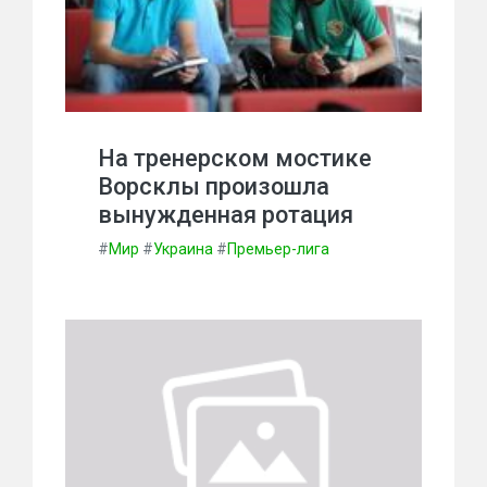
На тренерском мостике
Ворсклы произошла
вынужденная ротация
#
Мир
#
Украина
#
Премьер-лига