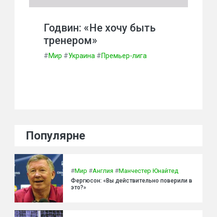
Годвин: «Не хочу быть
тренером»
#
Мир
#
Украина
#
Премьер-лига
Популярне
#
Мир
#
Англия
#
Манчестер Юнайтед
Фергюсон: «Вы действительно поверили в
это?»