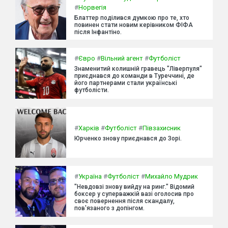
#
Норвегія
Блаттер поділився думкою про те, хто
повинен стати новим керівником ФІФА
після Інфантіно.
#
Євро
#
Вільний агент
#
Футболіст
Знаменитий колишній гравець "Ліверпуля"
приєднався до команди в Туреччині, де
його партнерами стали українські
футболісти.
#
Харків
#
Футболіст
#
Півзахисник
Юрченко знову приєднався до Зорі.
#
Україна
#
Футболіст
#
Михайло Мудрик
"Невдовзі знову вийду на ринг." Відомий
боксер у суперважкій вазі оголосив про
своє повернення після скандалу,
пов'язаного з допінгом.