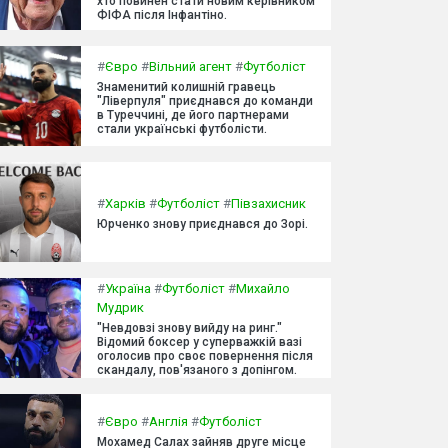
хто повинен стати новим керівником
ФІФА після Інфантіно.
#
Євро
#
Вільний агент
#
Футболіст
Знаменитий колишній гравець
"Ліверпуля" приєднався до команди
в Туреччині, де його партнерами
стали українські футболісти.
#
Харків
#
Футболіст
#
Півзахисник
Юрченко знову приєднався до Зорі.
#
Україна
#
Футболіст
#
Михайло
Мудрик
"Невдовзі знову вийду на ринг."
Відомий боксер у суперважкій вазі
оголосив про своє повернення після
скандалу, пов'язаного з допінгом.
#
Євро
#
Англія
#
Футболіст
Мохамед Салах зайняв друге місце