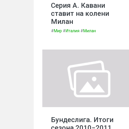
Серия А. Кавани
ставит на колени
Милан
#
Мир
#
Италия
#
Милан
Бундеслига. Итоги
сезона 2010−2011.