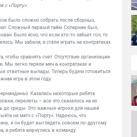
в с «Порту».
ков было сложно собрать после сборных,
нат. Сложный первый тайм. Соперник был,
ан. Было ясно, что если кто-то забьет гол, то
илось. Мы забили, и стали играть на контратаках.
, чтобы сравнять счет. Отсутствие организации
е. Мы легко теряли мяч в контратаках и
ые ответные выпады. Теперь будем готовиться
ажная игра в этом году.
ернандиньо. Казались некоторые ребята
ровки, перелеты – все это сказалось на их
ть до среды. Это важные игроки для нашей
йти на матч с «Порту». Надеюсь, что
ину, и он будет выглядеть совсем по-другому.
а, и ребята вернулись в команду.