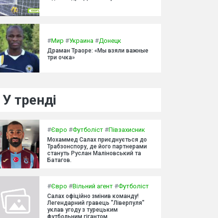
#
Мир
#
Украина
#
Донецк
Драман Траоре: «Мы взяли важные
три очка»
У тренді
#
Євро
#
Футболіст
#
Півзахисник
Мохаммед Салах приєднується до
Трабзонспору, де його партнерами
стануть Руслан Маліновський та
Батагов.
#
Євро
#
Вільний агент
#
Футболіст
Салах офіційно змінив команду!
Легендарний гравець "Ліверпуля"
уклав угоду з турецьким
футбольним гігантом.