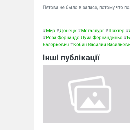
Пятова не было в запасе, потому что по
#
Мир
#
Донецк
#
Металлург
#
Шахтер
#
#
Роза Фернандо Луиз Фернандиньо
#
Б
Валерьевич
#
Кобин Василий Васильев
Інші публікації