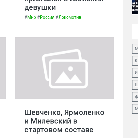
девушки
#
Мир
#
Россия
#
Локомотив
М
К
И
Ш
Ф
М
Шевченко, Ярмоленко
и Милевский в
стартовом составе