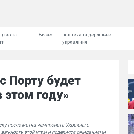
цтво та
Бізнес
політика та державне
ги
управління
 с Порту будет
 этом году»
ску после матча чемпионата Украины с
л важность этой игры и поделился ожиданиями