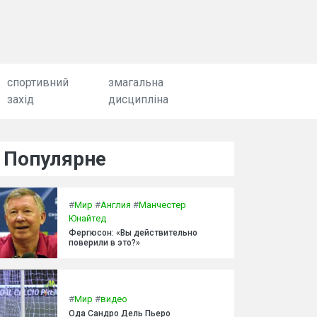
спортивний
змагальна
захід
дисципліна
Популярне
#
Мир
#
Англия
#
Манчестер
Юнайтед
Фергюсон: «Вы действительно
поверили в это?»
#
Мир
#
видео
Ода Сандро Дель Пьеро