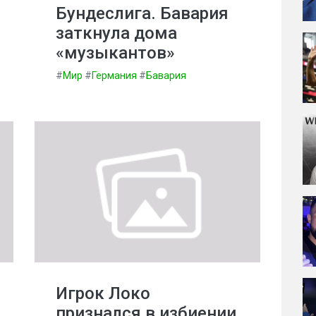
Бундеслига. Бавария
заткнула дома
«музыкантов»
#
Мир
#
Германия
#
Бавария
Игрок Локо
признался в избиении