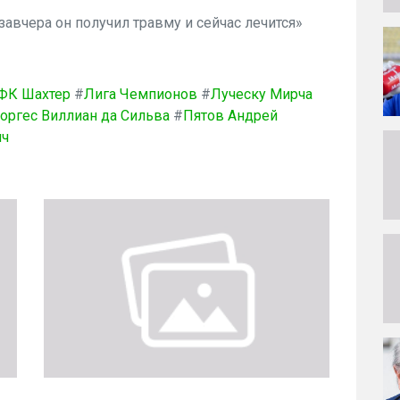
завчера он получил травму и сейчас лечится»
ФК Шахтер
#
Лига Чемпионов
#
Луческу Мирча
оргес Виллиан да Сильва
#
Пятов Андрей
ич