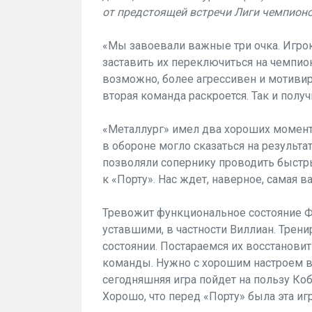
от предстоящей встречи Лиги чемпионо
«Мы завоевали важные три очка. Игро
заставить их переключиться на чемпио
возможно, более агрессивен и мотивиров
вторая команда раскроется. Так и получ
«Металлург» имел два хороших момента
в обороне могло сказаться на результат
позволяли сопернику проводить быстр
к «Порту». Нас ждет, наверное, самая в
Тревожит функциональное состояние Ф
уставшими, в частности Виллиан. Трени
состоянии. Постараемся их восстанови
команды. Нужно с хорошим настроем вы
сегодняшняя игра пойдет на пользу Коб
Хорошо, что перед «Порту» была эта игр