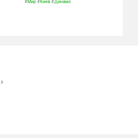
#
Мир
#
Киев
#
Динамо
 з