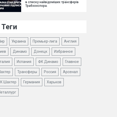
в списку найвідоміших трансферів
Трабзонспора.
Теги
ир
Украина
Премьер-лига
Англия
иев
Динамо
Донецк
Избранное
талия
Испания
ФК Динамо
Главное
ахтер
Трансферы
Россия
Арсенал
К Шахтер
Германия
Харьков
еталлург