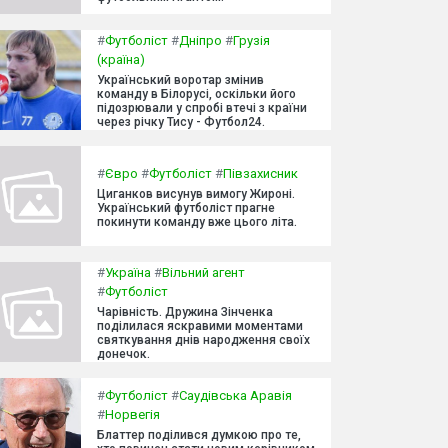
#
Футболіст
#
Дніпро
#
Грузія
(країна)
Український воротар змінив
команду в Білорусі, оскільки його
підозрювали у спробі втечі з країни
через річку Тису - Футбол24.
#
Євро
#
Футболіст
#
Півзахисник
Циганков висунув вимогу Жироні.
Український футболіст прагне
покинути команду вже цього літа.
#
Україна
#
Вільний агент
#
Футболіст
Чарівність. Дружина Зінченка
поділилася яскравими моментами
святкування днів народження своїх
донечок.
#
Футболіст
#
Саудівська Аравія
#
Норвегія
Блаттер поділився думкою про те,