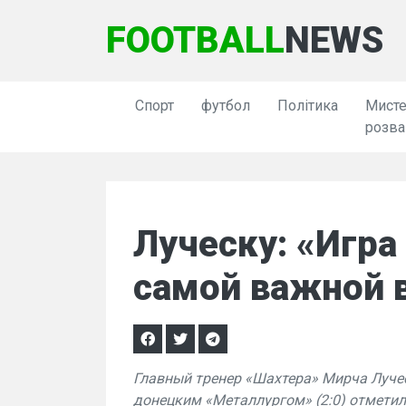
FOOTBALL
NEWS
Спорт
футбол
Політика
Мисте
розва
Луческу: «Игра
самой важной в
Главный тренер «Шахтера» Мирча Луче
донецким «Металлургом» (2:0) отмети