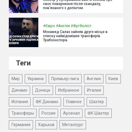
своє повернення після скандалу,
пов'язаного з допінгом.
#
Євро
#
Англія
#
Футболіст
Мохамед Салах зайняв друге місце в
списку найвідоміших трансферів
Трабзонспора.
Теги
Мир
Украина
Премьер-лига
Англия
Киев
Динамо
Донецк
Избранное
Италия
Испания
ФК Динамо
Главное
Шахтер
Трансферы
Россия
Арсенал
ФК Шахтер
Германия
Харьков
Металлург