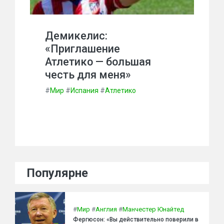
Демикелис:
«Приглашение
Атлетико — большая
честь для меня»
#
Мир
#
Испания
#
Атлетико
Популярне
#
Мир
#
Англия
#
Манчестер Юнайтед
Фергюсон: «Вы действительно поверили в