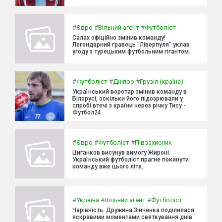
#
Євро
#
Вільний агент
#
Футболіст
Салах офіційно змінив команду!
Легендарний гравець "Ліверпуля" уклав
угоду з турецьким футбольним гігантом.
#
Футболіст
#
Дніпро
#
Грузія (країна)
Український воротар змінив команду в
Білорусі, оскільки його підозрювали у
спробі втечі з країни через річку Тису -
Футбол24.
#
Євро
#
Футболіст
#
Півзахисник
Циганков висунув вимогу Жироні.
Український футболіст прагне покинути
команду вже цього літа.
#
Україна
#
Вільний агент
#
Футболіст
Чарівність. Дружина Зінченка поділилася
яскравими моментами святкування днів