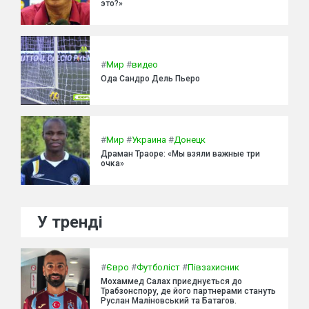
это?»
#
Мир
#
видео
Ода Сандро Дель Пьеро
#
Мир
#
Украина
#
Донецк
Драман Траоре: «Мы взяли важные три
очка»
У тренді
#
Євро
#
Футболіст
#
Півзахисник
Мохаммед Салах приєднується до
Трабзонспору, де його партнерами стануть
Руслан Маліновський та Батагов.