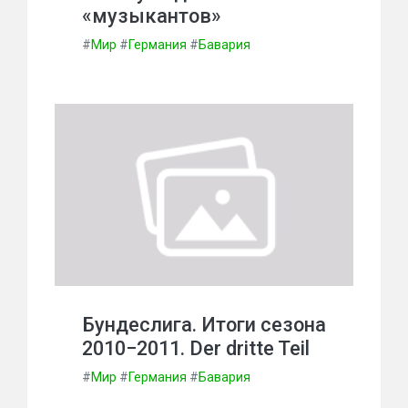
«музыкантов»
#
Мир
#
Германия
#
Бавария
Бундеслига. Итоги сезона
2010−2011. Der dritte Teil
#
Мир
#
Германия
#
Бавария