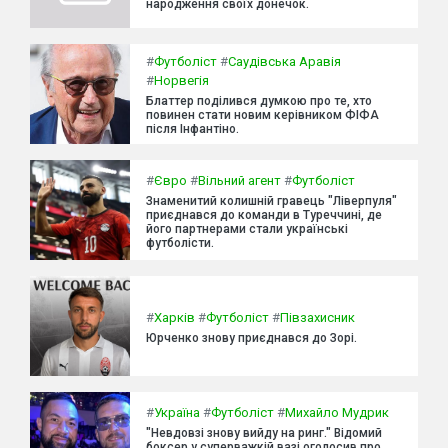
народження своїх донечок.
#
Футболіст
#
Саудівська Аравія
#
Норвегія
Блаттер поділився думкою про те, хто
повинен стати новим керівником ФІФА
після Інфантіно.
#
Євро
#
Вільний агент
#
Футболіст
Знаменитий колишній гравець "Ліверпуля"
приєднався до команди в Туреччині, де
його партнерами стали українські
футболісти.
#
Харків
#
Футболіст
#
Півзахисник
Юрченко знову приєднався до Зорі.
#
Україна
#
Футболіст
#
Михайло Мудрик
"Невдовзі знову вийду на ринг." Відомий
боксер у суперважкій вазі оголосив про